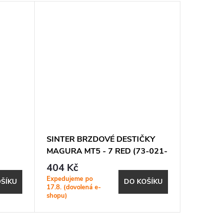
SINTER BRZDOVÉ DESTIČKY
Brzdové
MAGURA MT5 - 7 RED (73-021-
BB5
041-0)
404 Kč
169 K
Expedujeme po
Expeduje
ŠÍKU
DO KOŠÍKU
17.8. (dovolená e-
17.8. (do
shopu)
shopu)