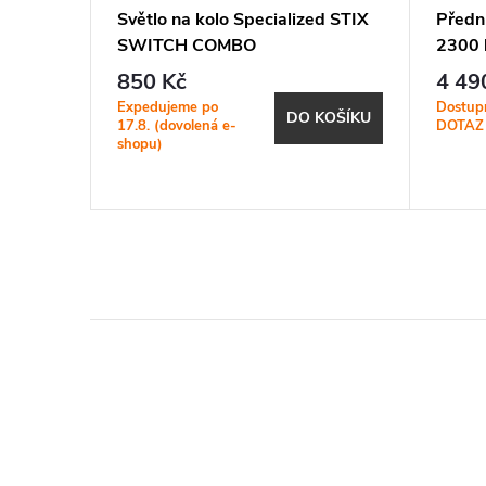
PE 550
Světlo na kolo Specialized STIX
Předn
SWITCH COMBO
2300 
HEADLIGHT/TAILLIGHT
(Helme
850 Kč
4 49
Expedujeme po
Dostup
KOŠÍKU
DO KOŠÍKU
17.8. (dovolená e-
DOTAZ
shopu)