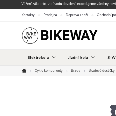
Přejít
Vážení zákazníci, z důvodu dovolené expedujeme všechny nově 
na
Kontakty
Prodejna
Doprava zboží
Obchodní p
obsah
Elektrokola
Jízdní kola
S-W
Cyklo komponenty
Brzdy
Brzdové destičky
Domů