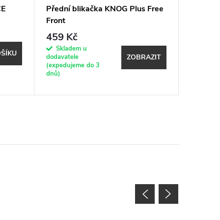
CE
Přední blikačka KNOG Plus Free
Světlo 
Front
1600 L
459 Kč
934 K
Skladem u
Expeduje
ŠÍKU
dodavatele
17.8. (do
ZOBRAZIT
(expedujeme do 3
shopu)
dnů)