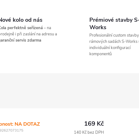
Nové kolo od nás
Prémiové stavby S
Works
ola perfektně seřízená
– na
rodejně i při zaslání na adresu a
Profesionální custom stavby
aranční servis zdarma
rámových sadách S-Works 
individuální konfigurací
komponentů
169 Kč
pnost: NA DOTAZ
92627073175
140 Kč bez DPH