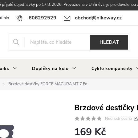
přijaté objednávky po 17.8. 2026. Provozovna v Uhříněvsi je pro dovolenou 
606292529
obchod@bikeway.cz
odmínky
Podmínky ochrany osobních údajů
Vrácení a reklamace zbo
HLEDAT
orks
Doplňky na kolo
Cyklo komponenty
Brzdové destičky FORCE MAGURA MT 7 Fe
Brzdové destičk
Neohodnoceno
P
169 Kč