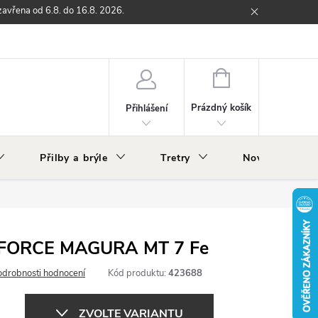
zavřena od 6.8. do 16.8. 2026.
ží
Zpětný odběr elektrozařízení s ukončenou životností
O nás
NÁKUPNÍ
KOŠÍK
Prázdný košík
Přihlášení
Přilby a brýle
Tretry
Nově v nabídc
y FORCE MAGURA MT 7 Fe
odrobnosti hodnocení
Kód produktu:
423688
ZVOLTE VARIANTU