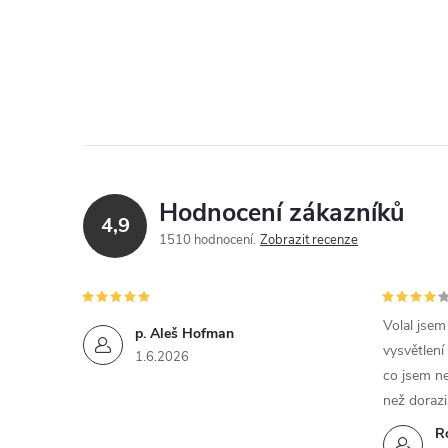
Hodnocení zákazníků
4,9
1510 hodnocení
Zobrazit recenze
Volal jse
p. Aleš Hofman
vysvětlení
1.6.2026
co jsem ne
než dorazi
R