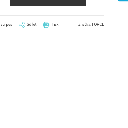
dací pes
Sdílet
Tisk
Značka:
FORCE