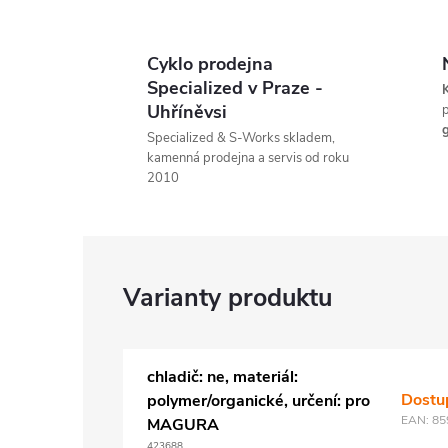
Cyklo prodejna
Specialized v Praze -
K
Uhříněvsi
p
g
Specialized & S-Works skladem,
kamenná prodejna a servis od roku
2010
chladič: ne, materiál:
Dostu
polymer/organické, určení: pro
EAN:
85
MAGURA
423688