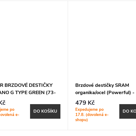
ER BRZDOVÉ DESTIČKY
Brzdové destičky SRAM
NO G TYPE GREEN (73-
organika/ocel (Powerful) -
63-8)
Elixir/DB/Level TL/Level
Kč
479 Kč
T/Level/Level
jeme po
Expedujeme po
DO KOŠÍKU
DO KO
dovolená e-
17.8. (dovolená e-
shopu)