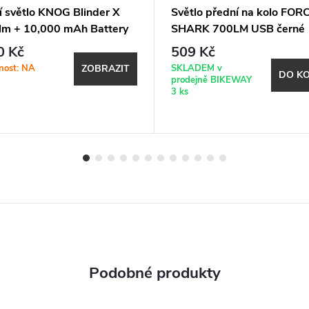
í světlo KNOG Blinder X
Světlo přední na kolo FOR
lm + 10,000 mAh Battery
SHARK 700LM USB černé
t Kit)
0 Kč
509 Kč
nost: NA
SKLADEM v
ZOBRAZIT
DO KO
prodejně BIKEWAY
3 ks