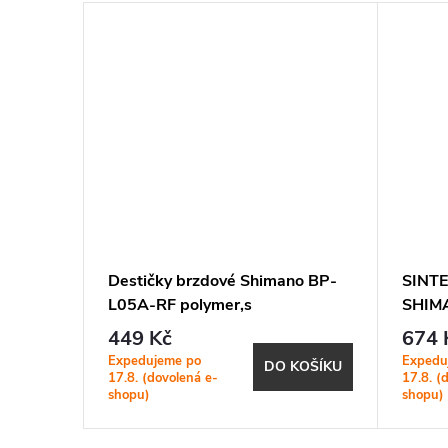
no D02S
Destičky brzdové Shimano BP-
SINT
L05A-RF polymer,s
SHIMA
pružinou+chladič
004-0
449 Kč
674 
Expedujeme po
Expedu
KOŠÍKU
DO KOŠÍKU
17.8. (dovolená e-
17.8. (
shopu)
shopu)