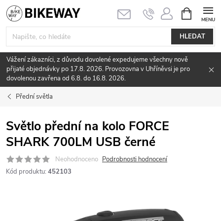
Přejít
NÁKUPNÍ
KOŠÍK
na
obsah
HLEDAT
Vážení zákazníci, z důvodu dovolené expedujeme všechny nově
přijaté objednávky po 17.8. 2026. Provozovna v Uhříněvsi je pro
dovolenou zavřena od 6.8. do 16.8. 2026.
Přední světla
Světlo přední na kolo FORCE
SHARK 700LM USB černé
Neohodnoceno
Podrobnosti hodnocení
Kód produktu:
452103