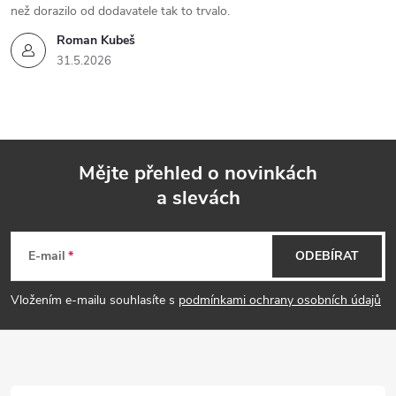
než dorazilo od dodavatele tak to trvalo.
Roman Kubeš
31.5.2026
Mějte přehled o novinkách
a slevách
Z
á
E-mail
ODEBÍRAT
p
Vložením e-mailu souhlasíte s
podmínkami ochrany osobních údajů
a
t