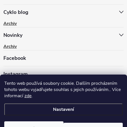
Cyklo blog
Archiv
Novinky
Archiv
Facebook
Instagram
Tento web používá soubory cookie. Dalším procházením
tohoto webu vyjadřujete souhlas s jejich používáním.. Více
informací
zde
.
Nastavení
Copyright 2026
BIKEWAY.CZ
. Všechna práva vyhrazena.
Upravit
nastavení cookies