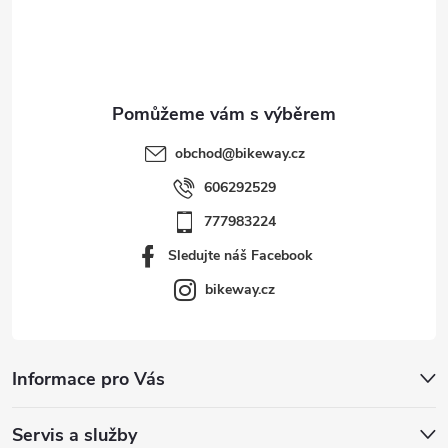
í
obchod
@
bikeway.cz
606292529
777983224
Sledujte náš Facebook
bikeway.cz
Informace pro Vás
Servis a služby