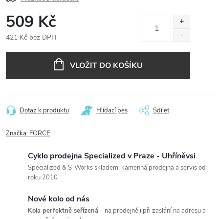
509 Kč
421 Kč bez DPH
Měrná
cena:
VLOŽIT DO KOŠÍKU
Dotaz k produktu
Hlídací pes
Sdílet
Značka:
FORCE
Cyklo prodejna Specialized v Praze - Uhříněvsi
Specialized & S-Works skladem, kamenná prodejna a servis od
roku 2010
Nové kolo od nás
Kola perfektně seřízená
– na prodejně i při zaslání na adresu a