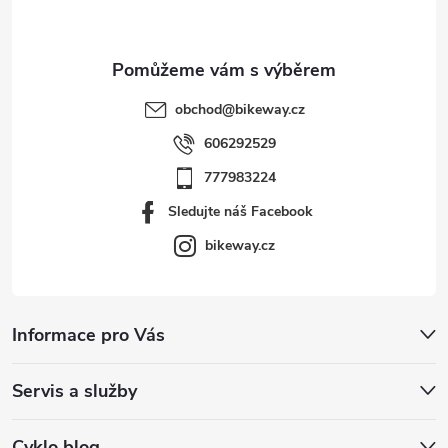
obchod
@
bikeway.cz
606292529
777983224
Sledujte náš Facebook
bikeway.cz
Informace pro Vás
Servis a služby
Cyklo blog