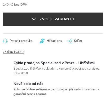
140 Kč bez DPH
Měrná
cena:
ZVOLTE VARIANTU
Dotaz k produktu
Hlídací pes
Sdílet
Značka:
FORCE
Cyklo prodejna Specialized v Praze - Uhříněvsi
Specialized & S-Works skladem, kamenná prodejna a servis od
roku 2010
Nové kolo od nás
Kola perfektně seřízená
– na prodejně i při zaslání na adresu a
garanční servis zdarma