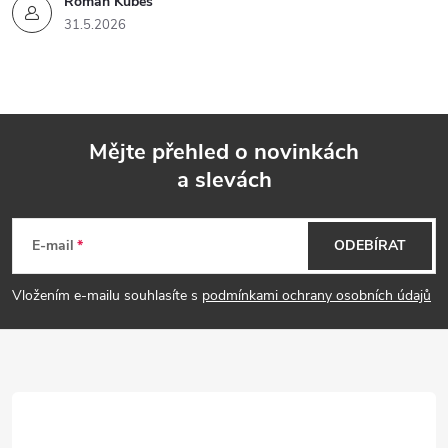
Roman Kubeš
31.5.2026
Mějte přehled o novinkách
a slevách
Z
á
E-mail
ODEBÍRAT
p
Vložením e-mailu souhlasíte s
podmínkami ochrany osobních údajů
a
t
í