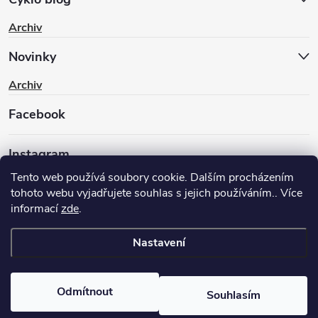
Archiv
Novinky
Archiv
Facebook
Instagram
Tento web používá soubory cookie. Dalším procházením
tohoto webu vyjadřujete souhlas s jejich používáním.. Více
informací
zde
.
Nastavení
Copyright 2026
BIKEWAY.CZ
. Všechna práva vyhrazena.
Upravit
nastavení cookies
Odmítnout
Souhlasím
Vytvořil Shoptet