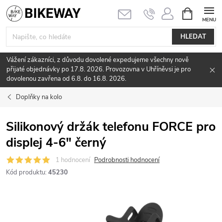
Přejít
NÁKUPNÍ
KOŠÍK
na
obsah
HLEDAT
Vážení zákazníci, z důvodu dovolené expedujeme všechny nově
přijaté objednávky po 17.8. 2026. Provozovna v Uhříněvsi je pro
dovolenou zavřena od 6.8. do 16.8. 2026.
Doplňky na kolo
Silikonový držák telefonu FORCE pro
displej 4-6" černý
1 hodnocení
Podrobnosti hodnocení
Kód produktu:
45230