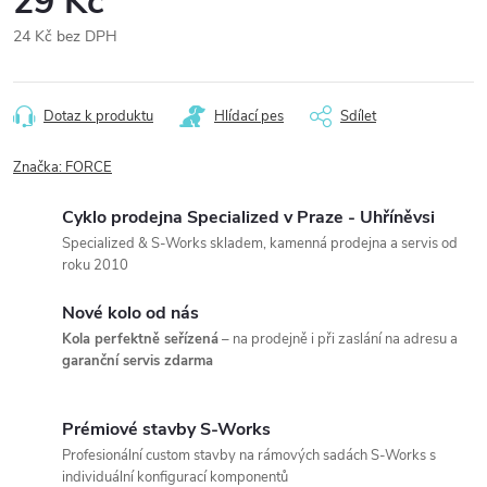
29 Kč
24 Kč bez DPH
Měrná
cena:
Dotaz k produktu
Hlídací pes
Sdílet
Značka:
FORCE
Cyklo prodejna Specialized v Praze - Uhříněvsi
Specialized & S-Works skladem, kamenná prodejna a servis od
roku 2010
Nové kolo od nás
Kola perfektně seřízená
– na prodejně i při zaslání na adresu a
garanční servis zdarma
Prémiové stavby S-Works
Profesionální custom stavby na rámových sadách S-Works s
individuální konfigurací komponentů