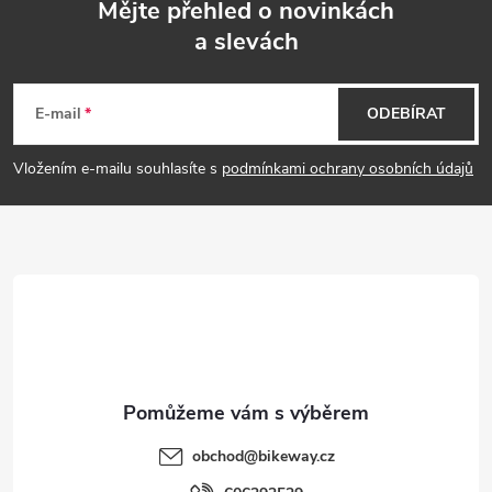
Mějte přehled o novinkách
a slevách
Z
á
E-mail
ODEBÍRAT
p
Vložením e-mailu souhlasíte s
podmínkami ochrany osobních údajů
a
t
í
obchod
@
bikeway.cz