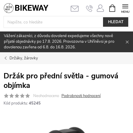
Přejít
NÁKUPNÍ
KOŠÍK
na
obsah
HLEDAT
Vážení zákazníci, z důvodu dovolené expedujeme všechny nově
přijaté objednávky po 17.8. 2026. Provozovna v Uhříněvsi je pro
dovolenou zavřena od 6.8. do 16.8. 2026.
Držáky, žárovky
Držák pro přední světla - gumová
objímka
Neohodnoceno
Podrobnosti hodnocení
Kód produktu:
45245