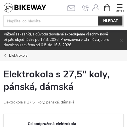
Přejít
NÁKUPNÍ
KOŠÍK
na
obsah
HLEDAT
Vážení zákazníci, z důvodu dovolené expedujeme všechny nově
přijaté objednávky po 17.8. 2026. Provozovna v Uhříněvsi je pro
dovolenou zavřena od 6.8. do 16.8. 2026.
Elektrokola
Elektrokola s 27,5" koly,
pánská, dámská
Elektrokola s 27,5" koly, pánská, dámská
Celoodpružená elektrokola