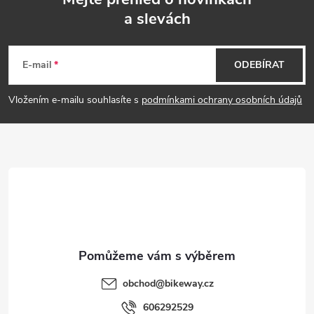
a slevách
Z
á
E-mail
ODEBÍRAT
p
Vložením e-mailu souhlasíte s
podmínkami ochrany osobních údajů
a
t
í
obchod
@
bikeway.cz
606292529