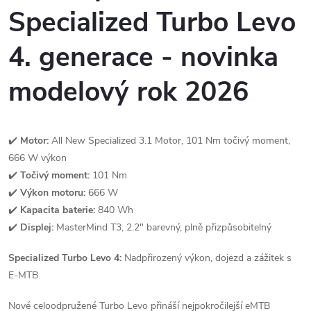
Specialized Turbo Levo
y
v
4. generace - novinka
ý
modelový rok 2026
p
i
✔️
Motor:
All New Specialized 3.1 Motor, 101 Nm točivý moment,
s
666 W výkon
✔️
Točivý moment:
101 Nm
u
✔️
Výkon motoru:
666 W
✔️
Kapacita baterie:
840 Wh
✔️
Displej:
MasterMind T3, 2.2" barevný, plně přizpůsobitelný
Specialized Turbo Levo 4:
Nadpřirozený výkon, dojezd a zážitek s
E-MTB
Nové celoodpružené Turbo Levo přináší nejpokročilejší eMTB