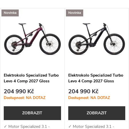
a
Nejlevnější
V
Novinka
Novinka
Nejdražší
z
ý
Nejprodávanější
e
p
Abecedně
n
i
í
s
p
Elektrokolo Specialized Turbo
Elektrokolo Specialized Turbo
Levo 4 Comp 2027 Gloss
Levo 4 Comp 2027 Gloss
p
Bordeaux Metallic / Ruby
Black / Cool Grey
r
204 990 Kč
204 990 Kč
Metallic
r
Dostupnost: NA DOTAZ
Dostupnost: NA DOTAZ
o
o
ZOBRAZIT
ZOBRAZIT
d
✓ Motor Specialized 3.1 -
✓ Motor Specialized 3.1 -