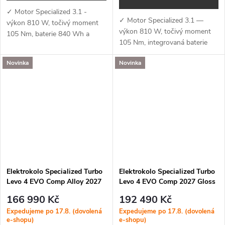
✓ Motor Specialized 3.1 -
✓ Motor Specialized 3.1 —
výkon 810 W, točivý moment
výkon 810 W, točivý moment
105 Nm, baterie 840 Wh a
105 Nm, integrovaná baterie
podpora aplikace Specialized
840 Wh a podpora aplikace
(MicroTune, OTA aktualizace,
Novinka
Novinka
Specialized (MicroTune, OTA
Bluetooth, ANT+, Apple Find
aktualizace, Bluetooth, ANT+,
My)✓...
Apple Find...
Elektrokolo Specialized Turbo
Elektrokolo Specialized Turbo
Levo 4 EVO Comp Alloy 2027
Levo 4 EVO Comp 2027 Gloss
Satin Redwood Metallic /
Warm Smoke / Pistachio
166 990 Kč
192 490 Kč
Bordeaux Metallic
Expedujeme po 17.8. (dovolená
Expedujeme po 17.8. (dovolená
e-shopu)
e-shopu)