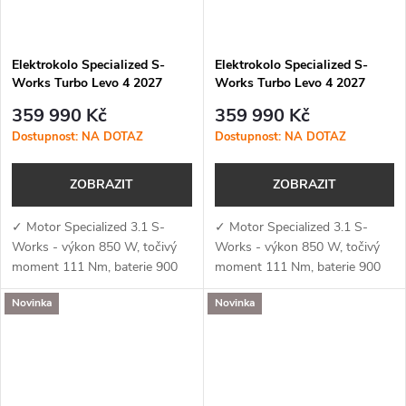
Elektrokolo Specialized S-
Elektrokolo Specialized S-
Works Turbo Levo 4 2027
Works Turbo Levo 4 2027
Gloss Red Tint / Silver Dust /
Satin Blue Tint / Chrome
359 990 Kč
359 990 Kč
Metallic White Silver
Dostupnost: NA DOTAZ
Dostupnost: NA DOTAZ
ZOBRAZIT
ZOBRAZIT
✓ Motor Specialized 3.1 S-
✓ Motor Specialized 3.1 S-
Works - výkon 850 W, točivý
Works - výkon 850 W, točivý
moment 111 Nm, baterie 900
moment 111 Nm, baterie 900
Wh a podpora aplikace
Wh a podpora aplikace
Novinka
Novinka
Specialized (MicroTune, OTA
Specialized (MicroTune, OTA
aktualizace, Bluetooth, ANT+,
aktualizace, Bluetooth, ANT+,
Apple Find My)✓...
Apple Find My)✓...