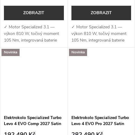
ZOBRAZIT
ZOBRAZIT
✓ Motor Specialized 3.1 —
✓ Motor Specialized 3.1 —
výkon 810 W, točivý moment
výkon 810 W, točivý moment
105 Nm, integrovaná baterie
105 Nm, integrovaná baterie
840 Wh a podpora aplikace
840 Wh a podpora aplikace
Novinka
Novinka
Specialized (MicroTune, OTA
Specialized (MicroTune, OTA
aktualizace, Bluetooth, ANT+,
aktualizace, Bluetooth, ANT+,
Apple Find...
Apple Find...
Elektrokolo Specialized Turbo
Elektrokolo Specialized Turbo
Levo 4 EVO Comp 2027 Satin
Levo 4 EVO Pro 2027 Satin
Agave Grey / Desert Metallic
Shadow / Silver Dust
192 490 Kč
282 490 Kč