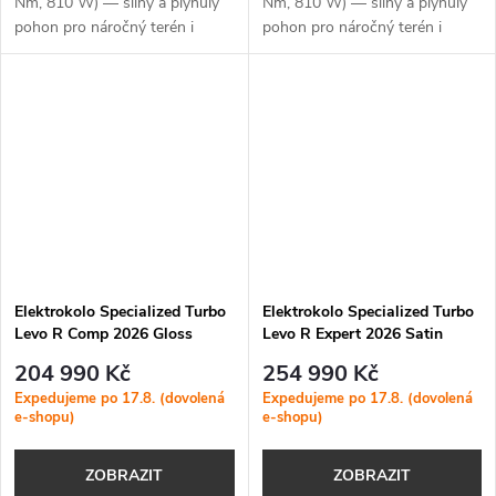
Nm, 810 W) — silný a plynulý
Nm, 810 W) — silný a plynulý
pohon pro náročný terén i
pohon pro náročný terén i
dlouhé výjezdy✓ Baterie +
dlouhé výjezdy ✓ Baterie +
nabíjení: 840 Wh + 4A
nabíjení: 840 Wh + 4A
nabíječka — integrovaná...
nabíječka — integrovaná baterie
s vysokou...
Elektrokolo Specialized Turbo
Elektrokolo Specialized Turbo
Levo R Comp 2026 Gloss
Levo R Expert 2026 Satin
Gunmetal / White Mountains
Pistachio / Dark Moss Green
204 990 Kč
254 990 Kč
Expedujeme po 17.8. (dovolená
Expedujeme po 17.8. (dovolená
e-shopu)
e-shopu)
ZOBRAZIT
ZOBRAZIT