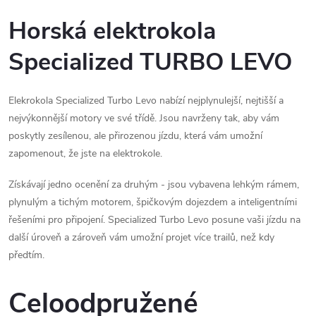
O
v
Horská elektrokola
l
Specialized TURBO LEVO
á
Elekrokola Specialized Turbo Levo nabízí nejplynulejší, nejtišší a
d
nejvýkonnější motory ve své třídě. Jsou navrženy tak, aby vám
a
poskytly zesílenou, ale přirozenou jízdu, která vám umožní
zapomenout, že jste na elektrokole.
c
Získávají jedno ocenění za druhým - jsou vybavena lehkým rámem,
í
plynulým a tichým motorem, špičkovým dojezdem a inteligentními
p
řešeními pro připojení. Specialized Turbo Levo posune vaši jízdu na
další úroveň a zároveň vám umožní projet více trailů, než kdy
r
předtím.
v
Celoodpružené
k