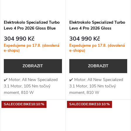
Elektrokolo Specialized Turbo
Elektrokolo Specialized Turbo
Levo 4 Pro 2026 Gloss Blue
Levo 4 Pro 2026 Gloss
Onyx / Dark Navy / Birch
Metallic Obsidian / Burnt Gold
304 990 Kč
304 990 Kč
Metallic
Expedujeme po 17.8. (dovolená
Expedujeme po 17.8. (dovolená
e-shopu)
e-shopu)
ZOBRAZIT
ZOBRAZIT
✔️ Motor: All New Specialized
✔️ Motor: All New Specialized
3.1 Motor, 105 Nm točivý
3.1 Motor, 105 Nm točivý
moment, 810 W
moment, 810 W
výkon✔️ Točivý moment: 105
výkon✔️ Točivý moment: 105
SALECODE:BIKE10:10:%
SALECODE:BIKE10:10:%
Nm✔️ Výkon
Nm✔️ Výkon
motoru: 810 W✔️ Kapacita...
motoru: 810 W✔️ Kapacita...