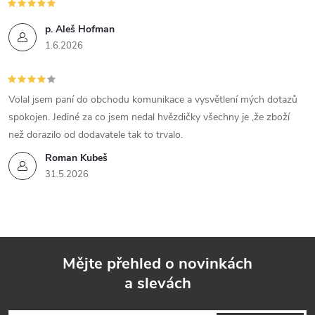
p. Aleš Hofman
1.6.2026
Volal jsem paní do obchodu komunikace a vysvětlení mých dotazů
spokojen. Jediné za co jsem nedal hvězdičky všechny je ,že zboží
než dorazilo od dodavatele tak to trvalo.
Roman Kubeš
31.5.2026
Mějte přehled o novinkách
a slevách
Z