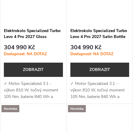
Elektrokolo Specialized Turbo
Elektrokolo Specialized Turbo
Levo 4 Pro 2027 Gloss
Levo 4 Pro 2027 Satin Bottle
Dolomite Metallic / Smoke
Green / Silver Dust
304 990 Kč
304 990 Kč
Dostupnost: NA DOTAZ
Dostupnost: NA DOTAZ
ZOBRAZIT
ZOBRAZIT
✓ Motor Specialized 3.1 -
✓ Motor Specialized 3.1 -
výkon 810 W, točivý moment
výkon 810 W, točivý moment
105 Nm, baterie 840 Wh a
105 Nm, baterie 840 Wh a
podpora aplikace Specialized
podpora aplikace Specialized
Novinka
Novinka
(MicroTune, OTA aktualizace,
(MicroTune, OTA aktualizace,
Bluetooth, ANT+, Apple Find
Bluetooth, ANT+, Apple Find
My)✓...
My)✓...