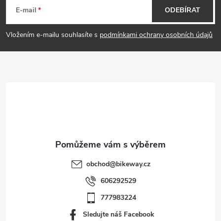
á
E-mail
ODEBÍRAT
p
Vložením e-mailu souhlasíte s
podmínkami ochrany osobních údajů
a
t
í
obchod
@
bikeway.cz
606292529
777983224
Sledujte náš Facebook