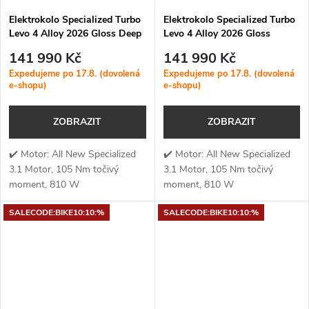
Elektrokolo Specialized Turbo
Elektrokolo Specialized Turbo
Levo 4 Alloy 2026 Gloss Deep
Levo 4 Alloy 2026 Gloss
Orange / Deep Lake
Metallic Obsidian / Silver Dust
141 990 Kč
141 990 Kč
Expedujeme po 17.8. (dovolená
Expedujeme po 17.8. (dovolená
e-shopu)
e-shopu)
ZOBRAZIT
ZOBRAZIT
✔️ Motor: All New Specialized
✔️ Motor: All New Specialized
3.1 Motor, 105 Nm točivý
3.1 Motor, 105 Nm točivý
moment, 810 W
moment, 810 W
výkon✔️ Točivý moment: 105
výkon✔️ Točivý moment: 105
SALECODE:BIKE10:10:%
SALECODE:BIKE10:10:%
Nm✔️ Výkon
Nm✔️ Výkon
motoru: 810 W✔️ Kapacita...
motoru: 810 W✔️ Kapacita...