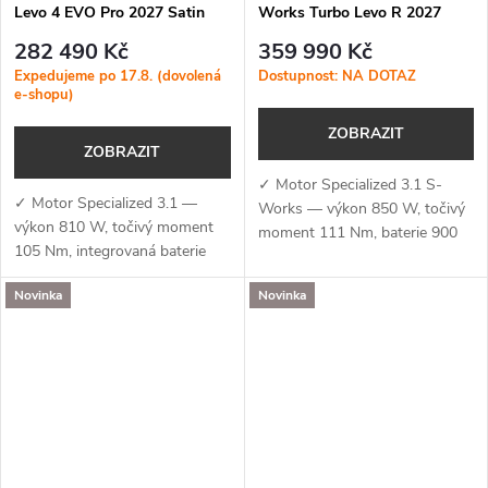
Levo 4 EVO Pro 2027 Satin
Works Turbo Levo R 2027
Carbon / Dolomite
Gloss Warm Smoke /
282 490 Kč
359 990 Kč
Pistachio
Expedujeme po 17.8. (dovolená
Dostupnost: NA DOTAZ
e-shopu)
ZOBRAZIT
ZOBRAZIT
✓ Motor Specialized 3.1 S-
✓ Motor Specialized 3.1 —
Works — výkon 850 W, točivý
výkon 810 W, točivý moment
moment 111 Nm, baterie 900
105 Nm, integrovaná baterie
Wh a podpora aplikace
840 Wh a podpora aplikace
Specialized (MicroTune, OTA
Novinka
Novinka
Specialized (MicroTune, OTA
aktualizace, Bluetooth, ANT+,
aktualizace, Bluetooth, ANT+,
Apple Find My)✓...
Apple Find...