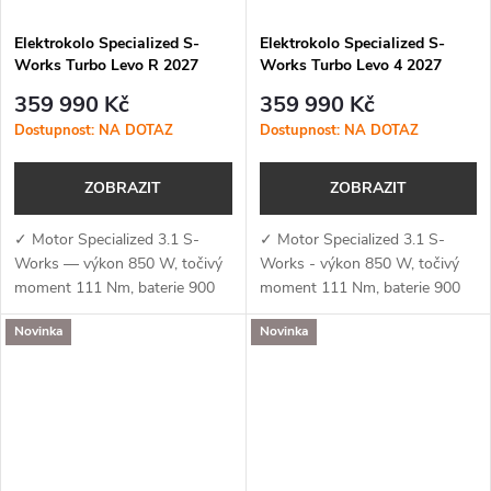
Elektrokolo Specialized S-
Elektrokolo Specialized S-
Works Turbo Levo R 2027
Works Turbo Levo 4 2027
Gloss Dolomite / Viavi Silver
Satin Silver Dust / Black Pearl
359 990 Kč
359 990 Kč
Green Pearl / Oak Green
/ Gloss Chrome
Dostupnost: NA DOTAZ
Dostupnost: NA DOTAZ
Metallic
ZOBRAZIT
ZOBRAZIT
✓ Motor Specialized 3.1 S-
✓ Motor Specialized 3.1 S-
Works — výkon 850 W, točivý
Works - výkon 850 W, točivý
moment 111 Nm, baterie 900
moment 111 Nm, baterie 900
Wh a podpora aplikace
Wh a podpora aplikace
Novinka
Novinka
Specialized (MicroTune, OTA
Specialized (MicroTune, OTA
aktualizace, Bluetooth, ANT+,
aktualizace, Bluetooth, ANT+,
Apple Find My)✓...
Apple Find My)✓...