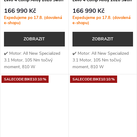
Dusky Pink / Cypress Metallic
Gunmetal / Obsidian
166 990 Kč
166 990 Kč
Expedujeme po 17.8. (dovolená
Expedujeme po 17.8. (dovolená
e-shopu)
e-shopu)
ZOBRAZIT
ZOBRAZIT
✔️ Motor: All New Specialized
✔️ Motor: All New Specialized
3.1 Motor, 105 Nm točivý
3.1 Motor, 105 Nm točivý
moment, 810 W
moment, 810 W
výkon✔️ Točivý moment: 105
výkon✔️ Točivý moment: 105
SALECODE:BIKE10:10:%
SALECODE:BIKE10:10:%
Nm✔️ Výkon
Nm✔️ Výkon
motoru: 810 W✔️ Kapacita...
motoru: 810 W✔️ Kapacita...