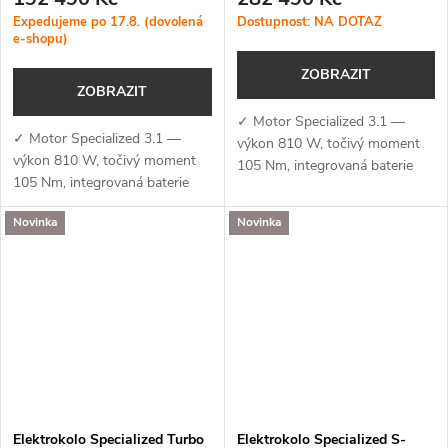
Expedujeme po 17.8. (dovolená
Dostupnost: NA DOTAZ
e-shopu)
ZOBRAZIT
ZOBRAZIT
✓ Motor Specialized 3.1 —
✓ Motor Specialized 3.1 —
výkon 810 W, točivý moment
výkon 810 W, točivý moment
105 Nm, integrovaná baterie
105 Nm, integrovaná baterie
840 Wh a podpora aplikace
840 Wh a podpora aplikace
Specialized (MicroTune, OTA
Novinka
Novinka
Specialized (MicroTune, OTA
aktualizace, Bluetooth, ANT+,
aktualizace, Bluetooth, ANT+,
Apple Find...
Apple Find...
Elektrokolo Specialized Turbo
Elektrokolo Specialized S-