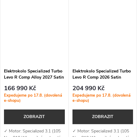
(MicroTune, OTA aktualizace,
nabíjení: 840 Wh + 4A
Bluetooth, ANT+, Apple Find
nabíječka — integrovaná baterie
My)✓...
s vysokou...
Elektrokolo Specialized Turbo
Elektrokolo Specialized Turbo
Levo R Comp Alloy 2027 Satin
Levo R Comp 2026 Satin
East Sierras / Sandstone
Burnt Gold Metallic /
166 990 Kč
204 990 Kč
Metallic
Sandstone Metallic
Expedujeme po 17.8. (dovolená
Expedujeme po 17.8. (dovolená
e-shopu)
e-shopu)
ZOBRAZIT
ZOBRAZIT
✓ Motor: Specialized 3.1 (105
✓ Motor: Specialized 3.1 (105