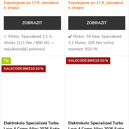
Expedujeme po 17.8. (dovolená
Expedujeme po 17.8. (dovolená
Dust
e-shopu)
e-shopu)
ZOBRAZIT
ZOBRAZIT
✓ Motor: Specialized 3.1 S-
✔️ Motor: All New Specialized
Works (111 Nm / 850 W) —
3.1 Motor, 105 Nm točivý
nejvýkonnější pohonná
moment, 810 W
jednotka Specialized s
výkon✔️ Točivý moment: 105
Tip
SALECODE:BIKE10:10:%
extrémním točivým momentem
Nm✔️ Výkon
111 Nm a špičkovým výkonem
motoru: 810 W✔️ Kapacita...
SALECODE:BIKE10:10:%
až 850 W pro maximální...
Elektrokolo Specialized Turbo
Elektrokolo Specialized Turbo
Levo 4 Comp Alloy 2026 Satin
Levo 4 Comp Alloy 2026 Satin