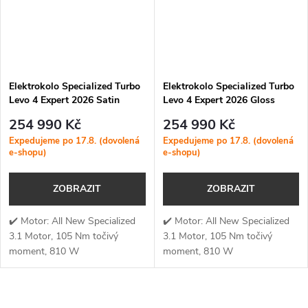
Elektrokolo Specialized Turbo
Elektrokolo Specialized Turbo
Levo 4 Expert 2026 Satin
Levo 4 Expert 2026 Gloss
Burnt Gold Metallic / Doppio
Cypress Metallic / Silver Dust
254 990 Kč
254 990 Kč
Expedujeme po 17.8. (dovolená
Expedujeme po 17.8. (dovolená
e-shopu)
e-shopu)
ZOBRAZIT
ZOBRAZIT
✔️ Motor: All New Specialized
✔️ Motor: All New Specialized
3.1 Motor, 105 Nm točivý
3.1 Motor, 105 Nm točivý
moment, 810 W
moment, 810 W
výkon✔️ Točivý moment: 105
výkon✔️ Točivý moment: 105
Nm✔️ Výkon
Nm✔️ Výkon
motoru: 810 W✔️ Kapacita...
motoru: 810 W✔️ Kapacita...