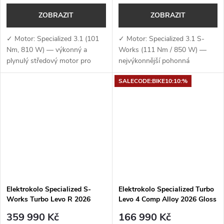
ZOBRAZIT
ZOBRAZIT
✓ Motor: Specialized 3.1 (101
✓ Motor: Specialized 3.1 S-
Nm, 810 W) — výkonný a
Works (111 Nm / 850 W) —
plynulý středový motor pro
nejvýkonnější pohonná
dynamickou jízdu i v náročném
jednotka Specialized s
SALECODE:BIKE10:10:%
terénu✓ Baterie + nabíjení: 840
extrémním točivým momentem
Wh + 4A...
111 Nm a špičkovým výkonem
až 850 W pro maximální...
Elektrokolo Specialized S-
Elektrokolo Specialized Turbo
Works Turbo Levo R 2026
Levo 4 Comp Alloy 2026 Gloss
Gloss Shadow Silver Blended
Deep Lake Metallic / Dune
359 990 Kč
166 990 Kč
Speckle Over Carbon / Silver
white