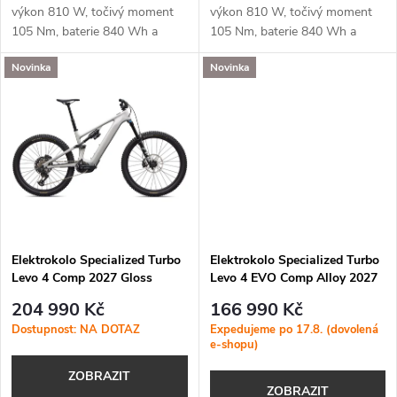
d
u
výkon 810 W, točivý moment
výkon 810 W, točivý moment
105 Nm, baterie 840 Wh a
105 Nm, baterie 840 Wh a
u
podpora aplikace Specialized
podpora aplikace Specialized
k
Novinka
Novinka
(MicroTune, OTA aktualizace,
(MicroTune, OTA aktualizace,
k
Bluetooth, ANT+, Apple Find
Bluetooth, ANT+, Apple Find
t
My)✓...
My)✓...
t
ů
ů
Elektrokolo Specialized Turbo
Elektrokolo Specialized Turbo
Levo 4 Comp 2027 Gloss
Levo 4 EVO Comp Alloy 2027
Dolomite / Shadow Silver
Gloss Desert Metallic /
204 990 Kč
166 990 Kč
Metallic Obsidian
Dostupnost: NA DOTAZ
Expedujeme po 17.8. (dovolená
e-shopu)
ZOBRAZIT
ZOBRAZIT