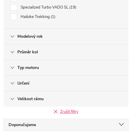
Specialized Turbo VADO SL
19
Haibike Trekking
1
Modelový rok
Průměr kol
Typ motoru
Určení
Velikost rámu
Zrušit filtry
Ř
Doporučujeme