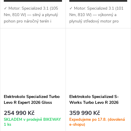
✓ Motor: Specialized 3.1 (105
✓ Motor: Specialized 3.1 (101
Nm, 810 W) — silný a plynulý
Nm, 810 W) — výkonný a
pohon pro náročný terén i
plynulý středový motor pro
dlouhé výjezdy✓ Baterie +
dynamickou jízdu i v náročném
nabíjení: 840 Wh + 4A
terénu ✓ Baterie + nabíjení: 840
nabíječka — integrovaná...
Wh + 4A nabíječka —...
Elektrokolo Specialized Turbo
Elektrokolo Specialized S-
Levo R Expert 2026 Gloss
Works Turbo Levo R 2026
Carbon / Burnt Gold Metallic
Gloss Premium Fjord Metallic /
254 990 Kč
359 990 Kč
White
SKLADEM v prodejně BIKEWAY
Expedujeme po 17.8. (dovolená
1 ks
e-shopu)