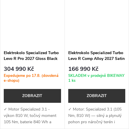
My)✓...
Elektrokolo Specialized Turbo
Elektrokolo Specialized Turbo
Levo R Pro 2027 Gloss Black
Levo R Comp Alloy 2027 Satin
Red Chameleon / Dolomite
Metallic Deep Marine /
304 990 Kč
166 990 Kč
Shadow Silver
Expedujeme po 17.8. (dovolená
SKLADEM v prodejně BIKEWAY
e-shopu)
1 ks
ZOBRAZIT
ZOBRAZIT
✓ Motor Specialized 3.1 -
✓ Motor: Specialized 3.1 (105
výkon 810 W, točivý moment
Nm, 810 W) — silný a plynulý
105 Nm, baterie 840 Wh a
pohon pro náročný terén i
podpora aplikace Specialized
dlouhé výjezdy ✓ Baterie +