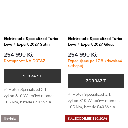
Elektrokolo Specialized Turbo
Elektrokolo Specialized Turbo
Levo 4 Expert 2027 Satin
Levo 4 Expert 2027 Gloss
Sandstone Metallic / Burnt
Metallic Deep Marine / Silver
254 990 Kč
254 990 Kč
Gold Metallic
Dust
Dostupnost: NA DOTAZ
Expedujeme po 17.8. (dovolená
e-shopu)
ZOBRAZIT
ZOBRAZIT
✓ Motor Specialized 3.1 -
✓ Motor Specialized 3.1 -
výkon 810 W, točivý moment
výkon 810 W, točivý moment
105 Nm, baterie 840 Wh a
105 Nm, baterie 840 Wh a
podpora aplikace Specialized
podpora aplikace Specialized
(MicroTune, OTA aktualizace,
Novinka
SALECODE:BIKE10:10:%
(MicroTune, OTA aktualizace,
Bluetooth, ANT+, Apple Find
Bluetooth, ANT+, Apple Find
My)✓...