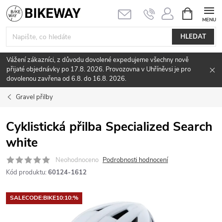
Přejít
NÁKUPNÍ
KOŠÍK
na
obsah
HLEDAT
Vážení zákazníci, z důvodu dovolené expedujeme všechny nově
přijaté objednávky po 17.8. 2026. Provozovna v Uhříněvsi je pro
dovolenou zavřena od 6.8. do 16.8. 2026.
Gravel přilby
Cyklistická přilba Specialized Search
white
Neohodnoceno
Podrobnosti hodnocení
Kód produktu:
60124-1612
SALECODE:BIKE10:10:%