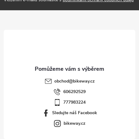
p
a
t
í
obchod
@
bikeway.cz
606292529
777983224
Sledujte náš Facebook
bikeway.cz