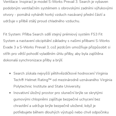
Ventilace: Inspirací je model S-Works Prevail 3. Search je vybaven
podobným ventilačním systémem s obrovskými zadními výfukovými
otvory - pomáhá vyhánět horký vzduch nasávaný přední částí a
udržuje v přilbě stálý proud chladného vzduchu.
Fit System: Přilba Search sdílí stejný prémiový systém FS3 Fit
System a nastavení okcipitální základny s našimi přilbami S-Works
Evade 3 a S-Works Prevail 3, což jezdcům umožňuje přizpůsobit si
střih pro větší pohodlí vyladěním úhlu přilby, aby byla zajištěna
dokonalá synchronizace přilby a brýlí.
Search získala nejvyšší pětihvězdičkové hodnocení Virginia
Tech® Helmet Rating™ od mezinárodně uznávaného Virginia
Polytechnic Institute and State University.
Inovativní úložný prostor pro sluneční brýle se skrytými
gumovými chlopněmi zajišťuje bezpečné uchycení bez
chrastění a udržuje brýle bezpečně uložené, když je
potřebujete během dlouhých výstupů nebo chvil odpočinku