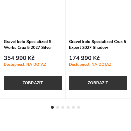
Gravel kolo Specialized S-
Gravel kolo Specialized Crux 5
Works Crux 5 2027 Silver
Expert 2027 Shadow
Dust/Amethyst Frost/Nebula
Silver/Obsidian Metallic
354 990 Kč
174 990 Kč
Metallic
Dostupnost: NA DOTAZ
Dostupnost: NA DOTAZ
ZOBRAZIT
ZOBRAZIT