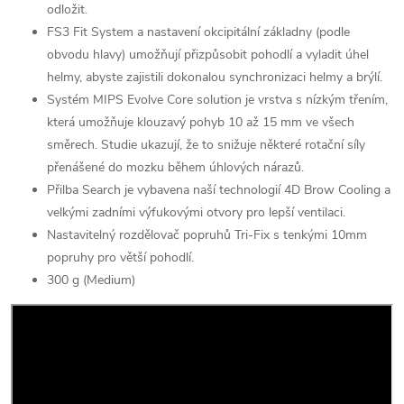
odložit.
FS3 Fit System a nastavení okcipitální základny (podle
obvodu hlavy) umožňují přizpůsobit pohodlí a vyladit úhel
helmy, abyste zajistili dokonalou synchronizaci helmy a brýlí.
Systém MIPS Evolve Core solution je vrstva s nízkým třením,
která umožňuje klouzavý pohyb 10 až 15 mm ve všech
směrech. Studie ukazují, že to snižuje některé rotační síly
přenášené do mozku během úhlových nárazů.
Přilba Search je vybavena naší technologií 4D Brow Cooling a
velkými zadními výfukovými otvory pro lepší ventilaci.
Nastavitelný rozdělovač popruhů Tri-Fix s tenkými 10mm
popruhy pro větší pohodlí.
300 g (Medium)