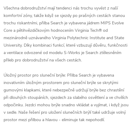
Všechna dobrodružství mají tendenci nás trochu vyvést z naší
komfortní zóny, takže když se sjezdy po prašných cestách stanou
trochu riskantními, přilba Search je vybavena jádrem MIPS Evolve
Core a pětihvězdičkovým hodnocením Virginia Tech® od
mezinárodně uznávaného Virginia Polytechnic Institute and State
University. Díky kombinaci funkcí, které vzbuzují důvěru, funkčnosti
a ventilace odvozené od modelu S-Works je Search ztělesněním
přileb pro dobrodružství na všech cestách.
Úložný prostor pro sluneční brýle: Přilba Search je vybavena
inovativním úložným prostorem pro sluneční brýle se skrytými
gumovými klapkami, které nebezpečně udržují brýle bez chrastění
při dlouhých stoupáních, sjezdech za slabého osvětlení a ve chvílích
odpočinku. Jezdci mohou brýle snadno vkládat a vyjímat, i když jsou
v sedle. Naše řešení pro uložení slunečních brýlí také udržuje volný
prostor mezi přilbou a hlavou - eliminuje tak nepohodlí.