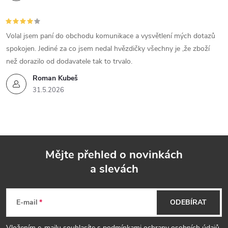
Volal jsem paní do obchodu komunikace a vysvětlení mých dotazů
spokojen. Jediné za co jsem nedal hvězdičky všechny je ,že zboží
než dorazilo od dodavatele tak to trvalo.
Roman Kubeš
31.5.2026
Mějte přehled o novinkách
a slevách
Z
á
E-mail
ODEBÍRAT
Vložením e-mailu souhlasíte s
podmínkami ochrany osobních údajů