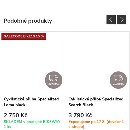
SALECODE:BIKE10:10:%
DARMA
ZDARMA
Z
ZDARMA
ZDARMA
Cyklistická přilba Specialized
Cyklistická přilba Specialized
Loma black
Search Black
2 750 Kč
3 790 Kč
SKLADEM v prodejně BIKEWAY
Expedujeme po 17.8. (dovolená
1 ks
e-shopu)