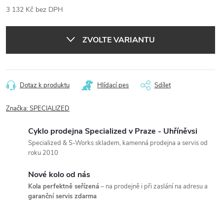
3 132 Kč bez DPH
Měrná
cena:
ZVOLTE VARIANTU
Dotaz k produktu
Hlídací pes
Sdílet
Značka:
SPECIALIZED
Cyklo prodejna Specialized v Praze - Uhříněvsi
Specialized & S-Works skladem, kamenná prodejna a servis od
roku 2010
Nové kolo od nás
Kola perfektně seřízená
– na prodejně i při zaslání na adresu a
garanční servis zdarma