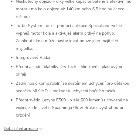
Neskutečný dojezd – díky velké kapacitě baterie a efektivnímu
motoru má kolo dojezd až 140 km nebo 6,5 hodiny (v eco
režimu).
Turbo System Lock –⁠⁠⁠⁠⁠⁠ pomocí aplikace Specialized rychle
vypneš motor kola a aktivuješ alarm citlivý na pohyb.
Zamknuté kolo může nastartovat pouze jeho majitel či
majitelka.
Integrovaný Radar
Přední a zadní blatníky Dry Tech – hliníkové s plastovými
okraji
Zadní nosič kompatibilní se systémem uchycení pro dětskou
sedačku MIK HD + možností uchycení bočních tašek
Přední světlo Lezyne E500+ o síle 500 lumenů uchycené na
vidlici, zadní světlo Spanninga Glow Brake s výstrahou při
brzdění
Detailní informace