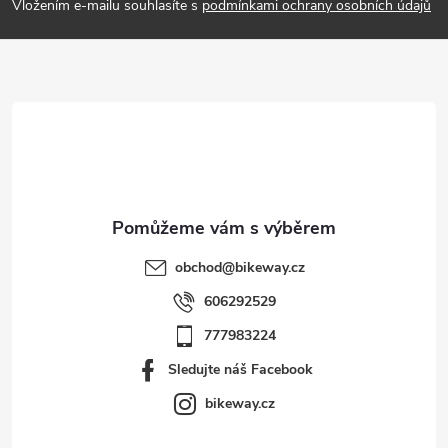
p
Vložením e-mailu souhlasíte s
podmínkami ochrany osobních údajů
a
t
í
obchod
@
bikeway.cz
606292529
777983224
Sledujte náš Facebook
bikeway.cz