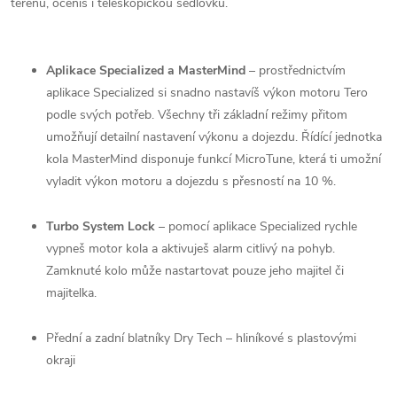
terénu, oceníš i teleskopickou sedlovku.
Aplikace Specialized a MasterMind
–⁠⁠⁠⁠⁠⁠ prostřednictvím
aplikace Specialized si snadno nastavíš výkon motoru Tero
podle svých potřeb. Všechny tři základní režimy přitom
umožňují detailní nastavení výkonu a dojezdu. Řídící jednotka
kola MasterMind disponuje funkcí MicroTune, která ti umožní
vyladit výkon motoru a dojezdu s přesností na 10 %.
Turbo System Lock
–⁠⁠⁠⁠⁠⁠ pomocí aplikace Specialized rychle
vypneš motor kola a aktivuješ alarm citlivý na pohyb.
Zamknuté kolo může nastartovat pouze jeho majitel či
majitelka.
Přední a zadní blatníky Dry Tech – hliníkové s plastovými
okraji