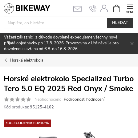
Přejít
NÁKUPNÍ
KOŠÍK
na
obsah
HLEDAT
Vážení zákazníci, z důvodu dovolené expedujeme všechny nově
přijaté objednávky po 17.8. 2026. Provozovna v Uhříněvsi je pro
dovolenou zavřena od 6.8. do 16.8. 2026.
Horská elektrokola
Horské elektrokolo Specialized Turbo
Tero 5.0 EQ 2025 Red Onyx / Smoke
Neohodnoceno
Podrobnosti hodnocení
Kód produktu:
95125-4102
SALECODE:BIKE10:10:%