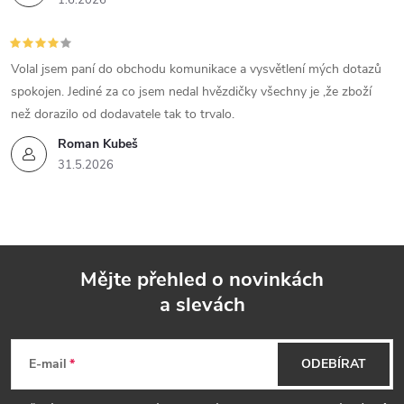
1.6.2026
Volal jsem paní do obchodu komunikace a vysvětlení mých dotazů
spokojen. Jediné za co jsem nedal hvězdičky všechny je ,že zboží
než dorazilo od dodavatele tak to trvalo.
Roman Kubeš
31.5.2026
Mějte přehled o novinkách
a slevách
Z
á
E-mail
ODEBÍRAT