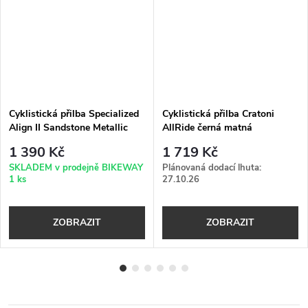
Cyklistická přilba Specialized
Cyklistická přilba Cratoni
Align II Sandstone Metallic
AllRide černá matná
1 390 Kč
1 719 Kč
SKLADEM v prodejně BIKEWAY
Plánovaná dodací lhuta:
1 ks
27.10.26
ZOBRAZIT
ZOBRAZIT