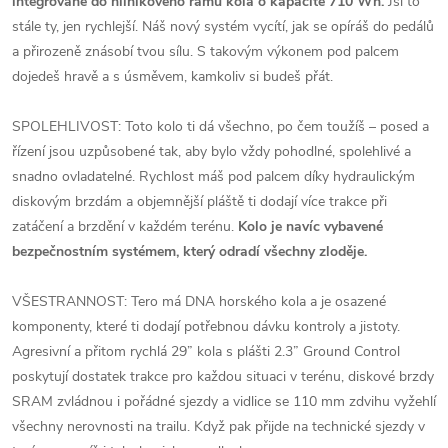
integrované do hliníkového rámu kola o kapacitě 710 Wh.
Jsi to
stále ty, jen rychlejší. Náš nový systém vycítí, jak se opíráš do pedálů
a přirozeně znásobí tvou sílu. S takovým výkonem pod palcem
dojedeš hravě a s úsměvem, kamkoliv si budeš přát.
SPOLEHLIVOST: Toto kolo ti dá všechno, po čem toužíš – posed a
řízení jsou uzpůsobené tak, aby bylo vždy pohodlné, spolehlivé a
snadno ovladatelné. Rychlost máš pod palcem díky hydraulickým
diskovým brzdám a objemnější pláště ti dodají více trakce při
zatáčení a brzdění v každém terénu.
Kolo je navíc vybavené
bezpečnostním systémem, který odradí všechny zloděje.
VŠESTRANNOST: Tero má DNA horského kola a je osazené
komponenty, které ti dodají potřebnou dávku kontroly a jistoty.
Agresivní a přitom rychlá 29” kola s plášti 2.3” Ground Control
poskytují dostatek trakce pro každou situaci v terénu, diskové brzdy
SRAM zvládnou i pořádné sjezdy a vidlice se 110 mm zdvihu vyžehlí
všechny nerovnosti na trailu. Když pak přijde na technické sjezdy v