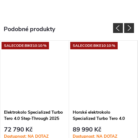
SALECODE:BIKE10:10:%
SALECODE:BIKE10:10:%
Elektrokolo Specialized Turbo
Horské elektrokolo
Tero 4.0 Step-Through 2025
Specialized Turbo Tero 4.0
Oak Green Metallic / Smoke
Step-Through EQ 2026 Gloss
72 790 Kč
89 990 Kč
Pistachio / Dolomite
Dostupnost: NA DOTAZ
Dostupnost: NA DOTAZ