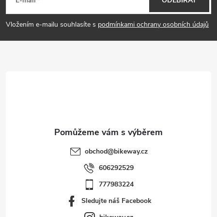
á
E-mail
ODEBÍRAT
p
Vložením e-mailu souhlasíte s
podmínkami ochrany osobních údajů
a
t
í
obchod
@
bikeway.cz
606292529
777983224
Sledujte náš Facebook