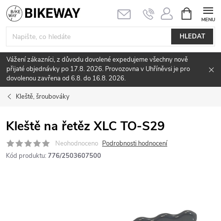
Přejít
NÁKUPNÍ
KOŠÍK
na
obsah
HLEDAT
Vážení zákazníci, z důvodu dovolené expedujeme všechny nově
přijaté objednávky po 17.8. 2026. Provozovna v Uhříněvsi je pro
dovolenou zavřena od 6.8. do 16.8. 2026.
Kleště, šroubováky
Kleště na řetěz XLC TO-S29
Neohodnoceno
Podrobnosti hodnocení
Kód produktu:
776/2503607500