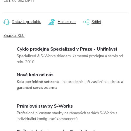
181 Kč bez DPH
Měrná
cena:
Dotaz k produktu
Hlídací pes
Sdílet
Značka:
XLC
Cyklo prodejna Specialized v Praze - Uhříněvsi
Specialized & S-Works skladem, kamenná prodejna a servis od
roku 2010
Nové kolo od nás
Kola perfektně seřízená
– na prodejně i při zaslání na adresu a
garanční servis zdarma
Prémiové stavby S-Works
Profesionální custom stavby na rámových sadách S-Works s
individuální konfigurací komponentů