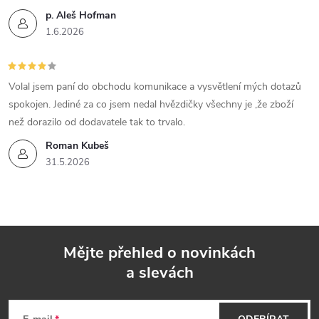
p. Aleš Hofman
1.6.2026
Volal jsem paní do obchodu komunikace a vysvětlení mých dotazů
spokojen. Jediné za co jsem nedal hvězdičky všechny je ,že zboží
než dorazilo od dodavatele tak to trvalo.
Roman Kubeš
31.5.2026
Mějte přehled o novinkách
a slevách
Z