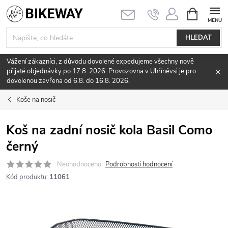
Přejít
NÁKUPNÍ
KOŠÍK
na
obsah
HLEDAT
Vážení zákazníci, z důvodu dovolené expedujeme všechny nově
přijaté objednávky po 17.8. 2026. Provozovna v Uhříněvsi je pro
dovolenou zavřena od 6.8. do 16.8. 2026.
Koše na nosič
Koš na zadní nosič kola Basil Como
černý
Neohodnoceno
Podrobnosti hodnocení
Kód produktu:
11061