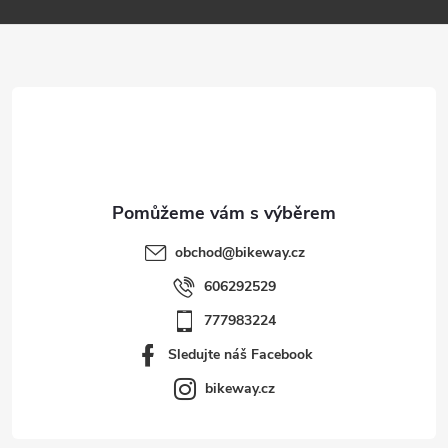
a
t
í
obchod
@
bikeway.cz
606292529
777983224
Sledujte náš Facebook
bikeway.cz