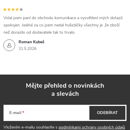
Volal jsem paní do obchodu komunikace a vysvětlení mých dotazů
spokojen. Jediné za co jsem nedal hvězdičky všechny je ,že zboží
než dorazilo od dodavatele tak to trvalo.
Roman Kubeš
31.5.2026
Mějte přehled o novinkách
a slevách
Z
á
E-mail
ODEBÍRAT
p
Vložením e-mailu souhlasíte s
podmínkami ochrany osobních údajů