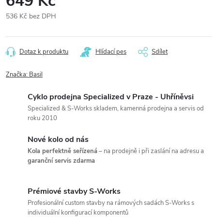
649 Kč
536 Kč bez DPH
Měrná
cena:
Dotaz k produktu
Hlídací pes
Sdílet
Značka:
Basil
Cyklo prodejna Specialized v Praze - Uhříněvsi
Specialized & S-Works skladem, kamenná prodejna a servis od
roku 2010
Nové kolo od nás
Kola perfektně seřízená
– na prodejně i při zaslání na adresu a
garanční servis zdarma
Prémiové stavby S-Works
Profesionální custom stavby na rámových sadách S-Works s
individuální konfigurací komponentů