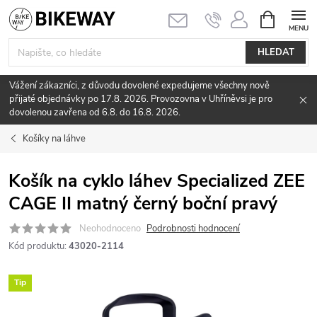
Přejít
NÁKUPNÍ
KOŠÍK
na
obsah
HLEDAT
Vážení zákazníci, z důvodu dovolené expedujeme všechny nově
přijaté objednávky po 17.8. 2026. Provozovna v Uhříněvsi je pro
dovolenou zavřena od 6.8. do 16.8. 2026.
Košíky na láhve
Košík na cyklo láhev Specialized ZEE
CAGE II matný černý boční pravý
Neohodnoceno
Podrobnosti hodnocení
Kód produktu:
43020-2114
Tip