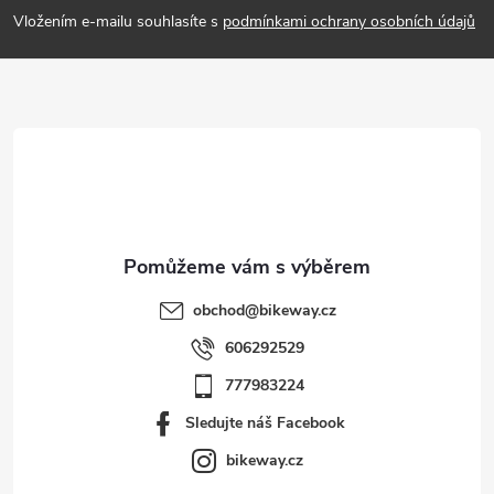
p
Vložením e-mailu souhlasíte s
podmínkami ochrany osobních údajů
a
t
í
obchod
@
bikeway.cz
606292529
777983224
Sledujte náš Facebook
bikeway.cz