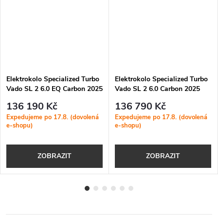
Elektrokolo Specialized Turbo
Elektrokolo Specialized Turbo
Vado SL 2 6.0 EQ Carbon 2025
Vado SL 2 6.0 Carbon 2025
Satin Black Micro Speckle /
Satin Black Micro Speckle /
136 190 Kč
136 790 Kč
Obsidian Frost
Obsidian Frost
Expedujeme po 17.8. (dovolená
Expedujeme po 17.8. (dovolená
e-shopu)
e-shopu)
ZOBRAZIT
ZOBRAZIT