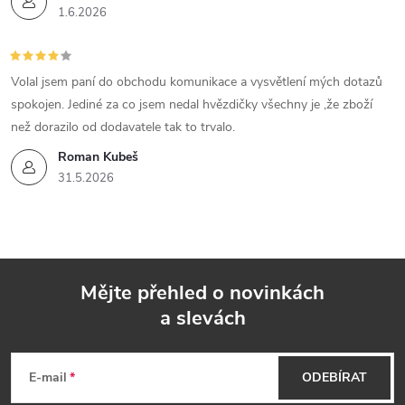
1.6.2026
Volal jsem paní do obchodu komunikace a vysvětlení mých dotazů
spokojen. Jediné za co jsem nedal hvězdičky všechny je ,že zboží
než dorazilo od dodavatele tak to trvalo.
Roman Kubeš
31.5.2026
Mějte přehled o novinkách
a slevách
Z
á
E-mail
ODEBÍRAT