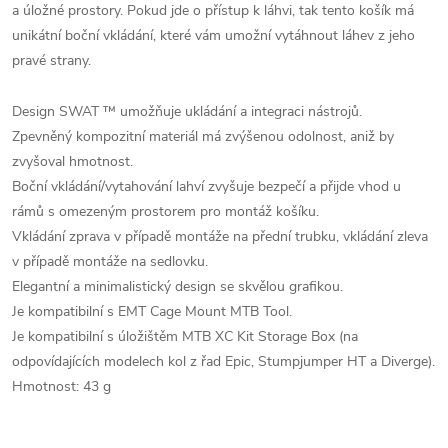
a úložné prostory. Pokud jde o přístup k láhvi, tak tento košík má
unikátní boční vkládání, které vám umožní vytáhnout láhev z jeho
pravé strany.
Design SWAT ™ umožňuje ukládání a integraci nástrojů.
Zpevněný kompozitní materiál má zvýšenou odolnost, aniž by
zvyšoval hmotnost.
Boční vkládání/vytahování lahví zvyšuje bezpečí a přijde vhod u
rámů s omezeným prostorem pro montáž košíku.
Vkládání zprava v případě montáže na přední trubku, vkládání zleva
v případě montáže na sedlovku.
Elegantní a minimalistický design se skvělou grafikou.
Je kompatibilní s EMT Cage Mount MTB Tool.
Je kompatibilní s úložištěm MTB XC Kit Storage Box (na
odpovídajících modelech kol z řad Epic, Stumpjumper HT a Diverge).
Hmotnost: 43 g