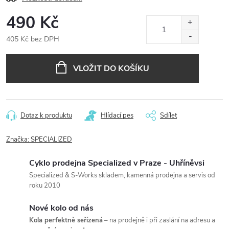
490 Kč
405 Kč bez DPH
Měrná
cena:
VLOŽIT DO KOŠÍKU
Dotaz k produktu
Hlídací pes
Sdílet
Značka:
SPECIALIZED
Cyklo prodejna Specialized v Praze - Uhříněvsi
Specialized & S-Works skladem, kamenná prodejna a servis od
roku 2010
Nové kolo od nás
Kola perfektně seřízená
– na prodejně i při zaslání na adresu a