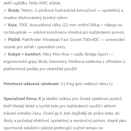
delší vyjížďky, řetěz KMC eGlide
✓
Brzdy:
Tektro, 2-pístkové hydraulické kotoučové — spolehlivý a
snadno dávkovatelný brzdný výkon
✓
Kola:
700C dvoustěnné ráfky (21 mm vnitřní šířka) + náboje na
rychloupínák — odolná konstrukce vhodná pro každodenní provoz
✓
Pláště:
Pathfinder Wirebead Fast Gravel 700×40C — univerzální
vzorek pro asfalt i zpevněné cesty
✓
Kokpit + komfort:
Alloy Mini Rise + sedlo Bridge Sport —
ergonomické gripy Body Geometry, hliníková sedlovka s offsetem a
platformové pedály pro okamžité použití
Hmotnost udávaná výrobcem:
11,4 kg (pro velikost rámu L)
Specialized Sirrus X
je ideální volbou pro široké spektrum jezdců,
kteří hledají lehké a rychlé kolo pro každodenní využití i aktivní
trávení volného času. Ocení jej ti, kdo dojíždějí do práce nebo do
školy a požadují efektivní, spolehlivý a nenáročný pohon, stejně jako
sportovně založení cyklisté preferující svižné tempo na