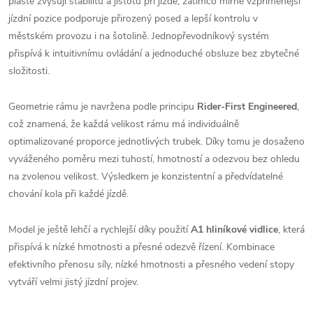
pláště zvyšují stabilitu a jistotu při jízdě, zatímco mírně vzpřímenější
jízdní pozice podporuje přirozený posed a lepší kontrolu v
městském provozu i na šotolině. Jednopřevodníkový systém
přispívá k intuitivnímu ovládání a jednoduché obsluze bez zbytečné
složitosti.
Geometrie rámu je navržena podle principu
Rider-First Engineered
,
což znamená, že každá velikost rámu má individuálně
optimalizované proporce jednotlivých trubek. Díky tomu je dosaženo
vyváženého poměru mezi tuhostí, hmotností a odezvou bez ohledu
na zvolenou velikost. Výsledkem je konzistentní a předvídatelné
chování kola při každé jízdě.
Model je ještě lehčí a rychlejší díky použití
A1 hliníkové vidlice
, která
přispívá k nízké hmotnosti a přesné odezvě řízení. Kombinace
efektivního přenosu síly, nízké hmotnosti a přesného vedení stopy
vytváří velmi jistý jízdní projev.