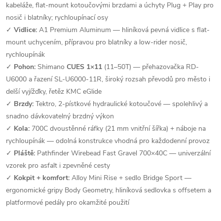
kabeláže, flat-mount kotoučovými brzdami a úchyty Plug + Play pro
nosič i blatníky; rychloupínací osy
✓
Vidlice:
A1 Premium Aluminum — hliníková pevná vidlice s flat-
mount uchycením, přípravou pro blatníky a low-rider nosič,
rychloupínák
✓
Pohon:
Shimano
CUES 1×11
(11–50T) — přehazovačka RD-
U6000 a řazení SL-U6000-11R, široký rozsah převodů pro město i
delší vyjížďky, řetěz KMC eGlide
✓
Brzdy:
Tektro, 2-pístkové hydraulické kotoučové — spolehlivý a
snadno dávkovatelný brzdný výkon
✓
Kola:
700C dvoustěnné ráfky (21 mm vnitřní šířka) + náboje na
rychloupínák — odolná konstrukce vhodná pro každodenní provoz
✓
Pláště:
Pathfinder Wirebead Fast Gravel 700×40C — univerzální
vzorek pro asfalt i zpevněné cesty
✓
Kokpit + komfort:
Alloy Mini Rise + sedlo Bridge Sport —
ergonomické gripy Body Geometry, hliníková sedlovka s offsetem a
platformové pedály pro okamžité použití