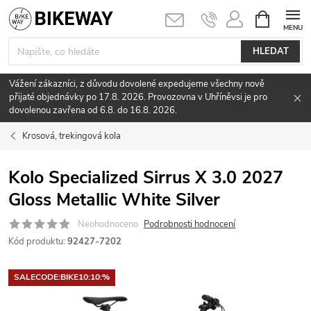
Přejít
NÁKUPNÍ
KOŠÍK
na
obsah
HLEDAT
Vážení zákazníci, z důvodu dovolené expedujeme všechny nově
přijaté objednávky po 17.8. 2026. Provozovna v Uhříněvsi je pro
dovolenou zavřena od 6.8. do 16.8. 2026.
Krosová, trekingová kola
Kolo Specialized Sirrus X 3.0 2027
Gloss Metallic White Silver
Neohodnoceno
Podrobnosti hodnocení
Kód produktu:
92427-7202
SALECODE:BIKE10:10:%