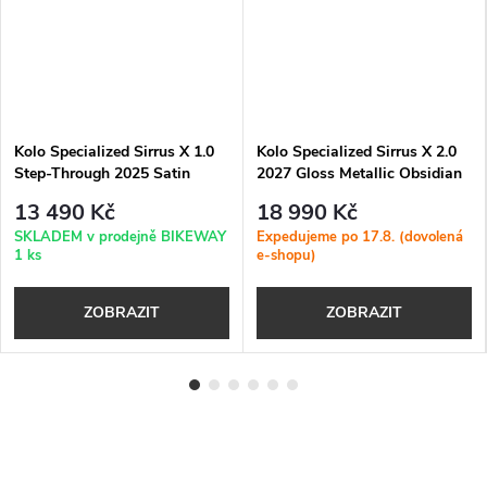
Kolo Specialized Sirrus X 1.0
Kolo Specialized Sirrus X 2.0
Step-Through 2025 Satin
2027 Gloss Metallic Obsidian
Deep Marine / Grey Blue
13 490 Kč
18 990 Kč
Reflective
SKLADEM v prodejně BIKEWAY
Expedujeme po 17.8. (dovolená
1 ks
e-shopu)
ZOBRAZIT
ZOBRAZIT