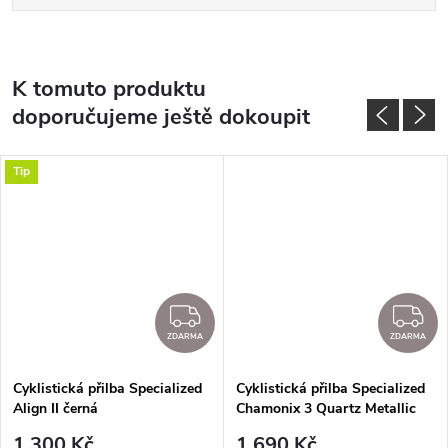
K tomuto produktu
doporučujeme ještě dokoupit
Tip
ZDARMA
Z
ZDARMA
ZDARMA
Cyklistická přilba Specialized
Cyklistická přilba Specialized
Align II černá
Chamonix 3 Quartz Metallic
1 300 Kč
1 690 Kč