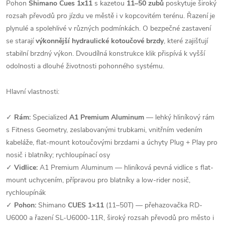
Pohon
Shimano Cues 1x11
s kazetou
11–50 zubů
poskytuje široký
rozsah převodů pro jízdu ve městě i v kopcovitém terénu. Řazení je
plynulé a spolehlivé v různých podmínkách. O bezpečné zastavení
se starají
výkonnější hydraulické kotoučové brzdy
, které zajišťují
stabilní brzdný výkon. Dvoudílná konstrukce klik přispívá k vyšší
odolnosti a dlouhé životnosti pohonného systému.
Hlavní vlastnosti:
✓
Rám:
Specialized
A1 Premium Aluminum
— lehký hliníkový rám
s Fitness Geometry, zeslabovanými trubkami, vnitřním vedením
kabeláže, flat-mount kotoučovými brzdami a úchyty Plug + Play pro
nosič i blatníky; rychloupínací osy
✓
Vidlice:
A1 Premium Aluminum — hliníková pevná vidlice s flat-
mount uchycením, přípravou pro blatníky a low-rider nosič,
rychloupínák
✓
Pohon:
Shimano
CUES 1×11
(11–50T) — přehazovačka RD-
U6000 a řazení SL-U6000-11R, široký rozsah převodů pro město i