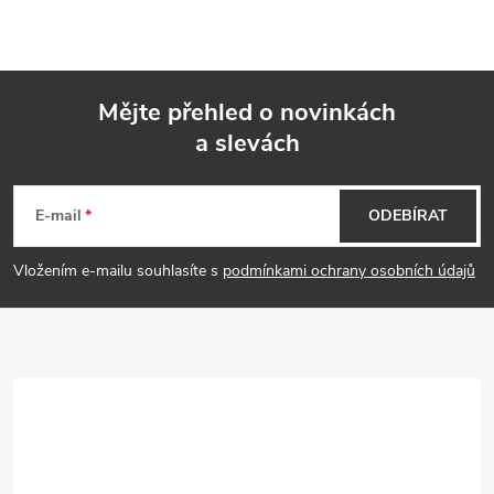
Mějte přehled o novinkách
a slevách
Z
á
E-mail
ODEBÍRAT
p
Vložením e-mailu souhlasíte s
podmínkami ochrany osobních údajů
a
t
í