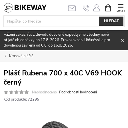
Přejít
NÁKUPNÍ
KOŠÍK
na
obsah
HLEDAT
Vážení zákazníci, z důvodu dovolené expedujeme všechny nově
přijaté objednávky po 17.8. 2026. Provozovna v Uhříněvsi je pro
dovolenou zavřena od 6.8. do 16.8. 2026.
Krosové pláště
Plášť Rubena 700 x 40C V69 HOOK
černý
Neohodnoceno
Podrobnosti hodnocení
Kód produktu:
72295