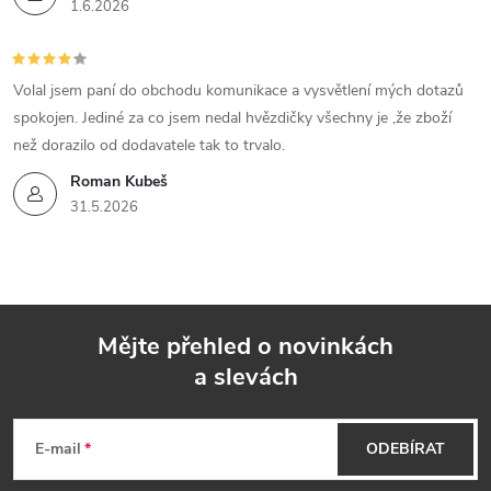
1.6.2026
Volal jsem paní do obchodu komunikace a vysvětlení mých dotazů
spokojen. Jediné za co jsem nedal hvězdičky všechny je ,že zboží
než dorazilo od dodavatele tak to trvalo.
Roman Kubeš
31.5.2026
Mějte přehled o novinkách
a slevách
Z
á
E-mail
ODEBÍRAT