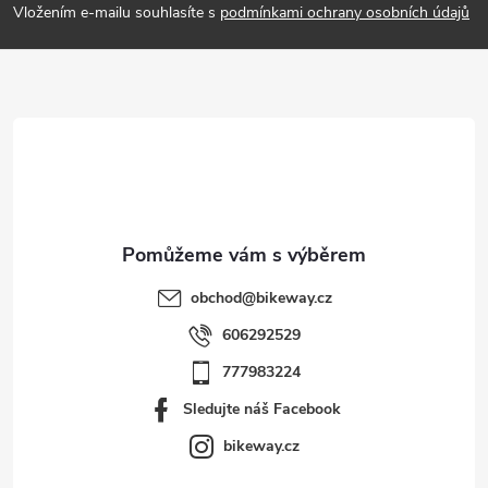
p
Vložením e-mailu souhlasíte s
podmínkami ochrany osobních údajů
a
t
í
obchod
@
bikeway.cz
606292529
777983224
Sledujte náš Facebook
bikeway.cz