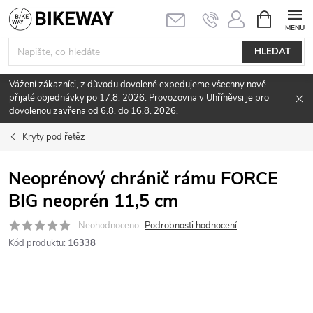
Přejít
NÁKUPNÍ
KOŠÍK
na
obsah
HLEDAT
Vážení zákazníci, z důvodu dovolené expedujeme všechny nově
přijaté objednávky po 17.8. 2026. Provozovna v Uhříněvsi je pro
dovolenou zavřena od 6.8. do 16.8. 2026.
Kryty pod řetěz
Neoprénový chránič rámu FORCE
BIG neoprén 11,5 cm
Neohodnoceno
Podrobnosti hodnocení
Kód produktu:
16338