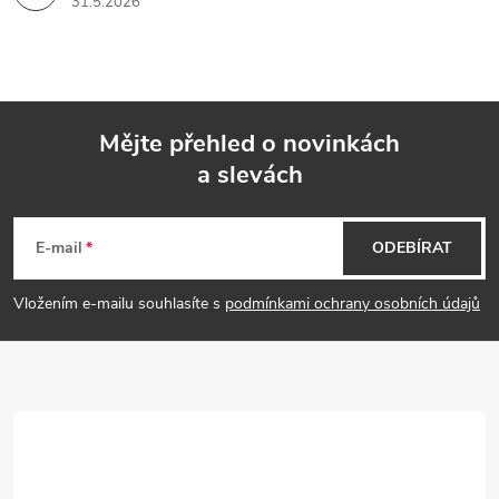
31.5.2026
Mějte přehled o novinkách
a slevách
Z
á
E-mail
ODEBÍRAT
p
Vložením e-mailu souhlasíte s
podmínkami ochrany osobních údajů
a
t
í