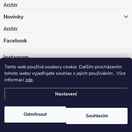
Archiv
Novinky
Archiv
Facebook
Instagram
Tento web používá soubory cookie. Dalším procházením
tohoto webu vyjadřujete souhlas s jejich používáním.. Více
informací
zde
.
Nastavení
Copyright 2026
BIKEWAY.CZ
. Všechna práva vyhrazena.
Upravit
nastavení cookies
Odmítnout
Souhlasím
Vytvořil Shoptet