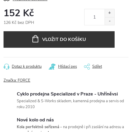
152 Kč
126 Kč bez DPH
Měrná
cena:
VLOŽIT DO KOŠÍKU
Dotaz k produktu
Hlídací pes
Sdílet
Značka:
FORCE
Cyklo prodejna Specialized v Praze - Uhříněvsi
Specialized & S-Works skladem, kamenná prodejna a servis od
roku 2010
Nové kolo od nás
Kola perfektně seřízená
– na prodejně i při zaslání na adresu a