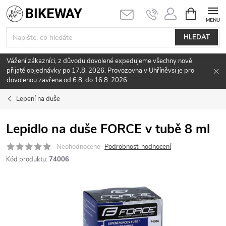
Přejít
NÁKUPNÍ
KOŠÍK
na
obsah
HLEDAT
Vážení zákazníci, z důvodu dovolené expedujeme všechny nově
přijaté objednávky po 17.8. 2026. Provozovna v Uhříněvsi je pro
dovolenou zavřena od 6.8. do 16.8. 2026.
Lepení na duše
Lepidlo na duše FORCE v tubě 8 ml
Neohodnoceno
Podrobnosti hodnocení
Kód produktu:
74006