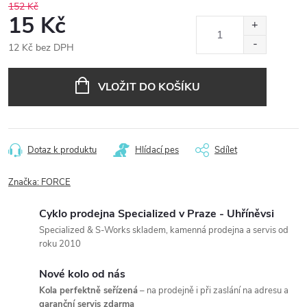
152 Kč
15 Kč
12 Kč bez DPH
Měrná
cena:
VLOŽIT DO KOŠÍKU
Dotaz k produktu
Hlídací pes
Sdílet
Značka:
FORCE
Cyklo prodejna Specialized v Praze - Uhříněvsi
Specialized & S-Works skladem, kamenná prodejna a servis od
roku 2010
Nové kolo od nás
Kola perfektně seřízená
– na prodejně i při zaslání na adresu a
garanční servis zdarma