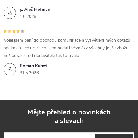
p. Aleš Hofman
1.6.2026
Volal jsem paní do obchodu komunikace a vysvětlení mých dotazů
spokojen. Jediné za co jsem nedal hvězdičky všechny je ,že zboží
než dorazilo od dodavatele tak to trvalo.
Roman Kubeš
31.5.2026
Mějte přehled o novinkách
a slevách
Z