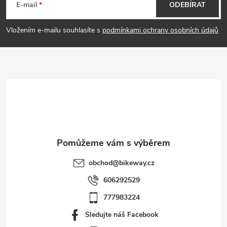
á
E-mail
ODEBÍRAT
p
Vložením e-mailu souhlasíte s
podmínkami ochrany osobních údajů
a
t
í
obchod
@
bikeway.cz
606292529
777983224
Sledujte náš Facebook