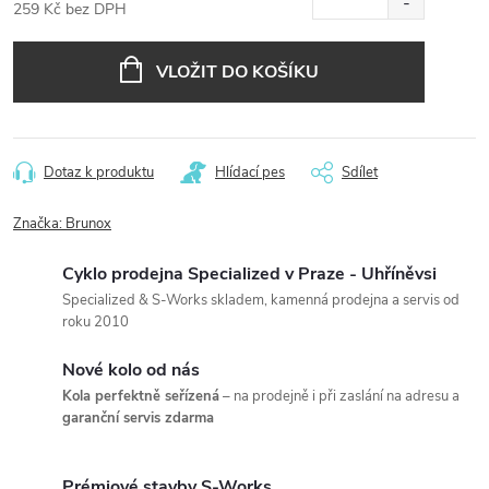
259 Kč bez DPH
Měrná
cena:
VLOŽIT DO KOŠÍKU
Dotaz k produktu
Hlídací pes
Sdílet
Značka:
Brunox
Cyklo prodejna Specialized v Praze - Uhříněvsi
Specialized & S-Works skladem, kamenná prodejna a servis od
roku 2010
Nové kolo od nás
Kola perfektně seřízená
– na prodejně i při zaslání na adresu a
garanční servis zdarma
Prémiové stavby S-Works