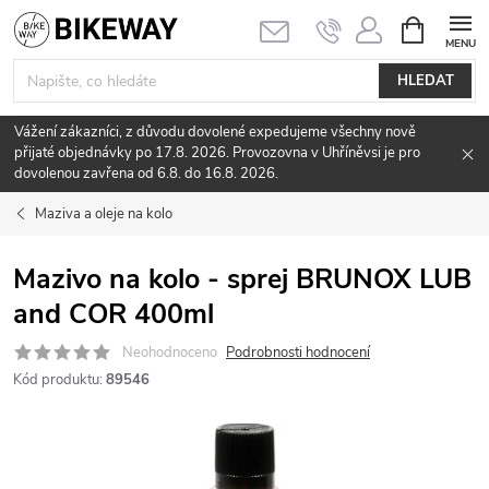
Přejít
NÁKUPNÍ
KOŠÍK
na
obsah
HLEDAT
Vážení zákazníci, z důvodu dovolené expedujeme všechny nově
přijaté objednávky po 17.8. 2026. Provozovna v Uhříněvsi je pro
dovolenou zavřena od 6.8. do 16.8. 2026.
Maziva a oleje na kolo
Mazivo na kolo - sprej BRUNOX LUB
and COR 400ml
Neohodnoceno
Podrobnosti hodnocení
Kód produktu:
89546