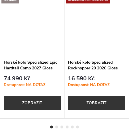
Horské kolo Specialized Epic
Horské kolo Specialized
Hardtail Comp 2027 Gloss
Rockhopper 29 2026 Gloss
Amethyst Frost / Majesty Blue
Lagoon Blue
74 990 Kč
16 590 Kč
Metallic
Dostupnost: NA DOTAZ
Dostupnost: NA DOTAZ
ZOBRAZIT
ZOBRAZIT