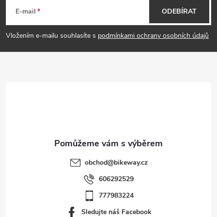
á
E-mail
ODEBÍRAT
p
Vložením e-mailu souhlasíte s
podmínkami ochrany osobních údajů
a
t
í
obchod
@
bikeway.cz
606292529
777983224
Sledujte náš Facebook