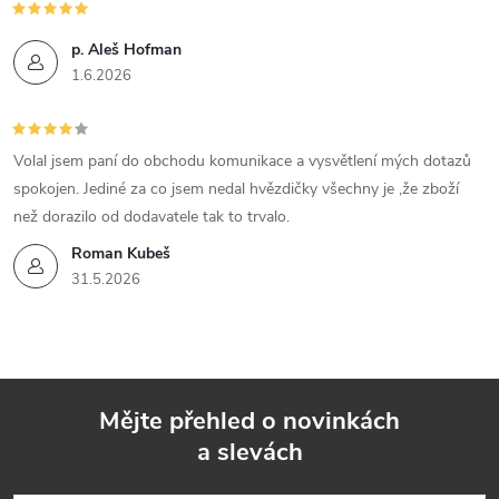
p. Aleš Hofman
1.6.2026
Volal jsem paní do obchodu komunikace a vysvětlení mých dotazů
spokojen. Jediné za co jsem nedal hvězdičky všechny je ,že zboží
než dorazilo od dodavatele tak to trvalo.
Roman Kubeš
31.5.2026
Mějte přehled o novinkách
a slevách
Z