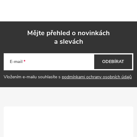
Mějte přehled o novinkách
a slevách
Z
á
E-mail
ODEBÍRAT
p
Vložením e-mailu souhlasíte s
podmínkami ochrany osobních údajů
a
t
í