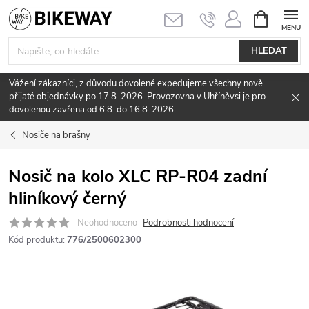
Přejít
NÁKUPNÍ
KOŠÍK
na
obsah
HLEDAT
Vážení zákazníci, z důvodu dovolené expedujeme všechny nově
přijaté objednávky po 17.8. 2026. Provozovna v Uhříněvsi je pro
dovolenou zavřena od 6.8. do 16.8. 2026.
Nosiče na brašny
Nosič na kolo XLC RP-R04 zadní
hliníkový černý
Neohodnoceno
Podrobnosti hodnocení
Kód produktu:
776/2500602300