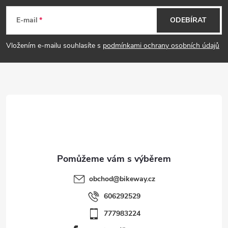
á
E-mail
ODEBÍRAT
p
Vložením e-mailu souhlasíte s
podmínkami ochrany osobních údajů
a
t
í
obchod
@
bikeway.cz
606292529
777983224