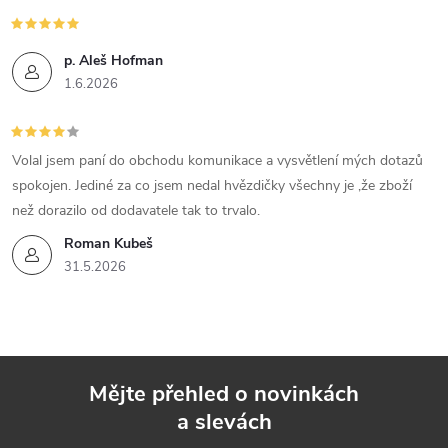
p. Aleš Hofman
1.6.2026
Volal jsem paní do obchodu komunikace a vysvětlení mých dotazů
spokojen. Jediné za co jsem nedal hvězdičky všechny je ,že zboží
než dorazilo od dodavatele tak to trvalo.
Roman Kubeš
31.5.2026
Mějte přehled o novinkách
a slevách
Z