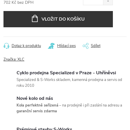
702 Kč bez DPH
Měrná
cena:
VLOŽIT DO KOŠÍKU
Dotaz k produktu
Hlídací pes
Sdílet
Značka:
XLC
Cyklo prodejna Specialized v Praze - Uhříněvsi
Specialized & S-Works skladem, kamenná prodejna a servis od
roku 2010
Nové kolo od nás
Kola perfektně seřízená
– na prodejně i při zaslání na adresu a
garanční servis zdarma
Prémiové stavby S-Works