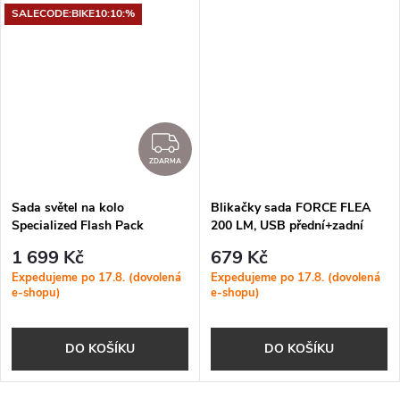
SALECODE:BIKE10:10:%
ZDARMA
ZDARMA
Sada světel na kolo
Blikačky sada FORCE FLEA
Specialized Flash Pack
200 LM, USB přední+zadní
Headlight/Taillight Combo
1 699 Kč
679 Kč
Expedujeme po 17.8. (dovolená
Expedujeme po 17.8. (dovolená
e-shopu)
e-shopu)
DO KOŠÍKU
DO KOŠÍKU