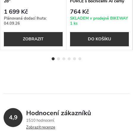
28"
FORCE s bočnicemi Al černý
1 699 Kč
764 Kč
Plánovaná dodací lhuta:
SKLADEM v prodejně BIKEWAY
04.09.26
1 ks
ZOBRAZIT
DO KOŠÍKU
Hodnocení zákazníků
4,9
1510 hodnocení
Zobrazit recenze