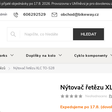
přijaté objednávky po 17.8. 2026. Provozovna v Uhříněvsi je pro dovolenou 
606292529
obchod@bikeway.cz
odmínky
Podmínky ochrany osobních údajů
Vrácení a reklamace zbo
HLEDAT
orks
Doplňky na kolo
Cyklo komponenty
tězů
Nýtovač řetězu XLC TO-S28
Nýtovač řetězu 
Neohodnoceno
P
Expedujeme po 17.8. (dovo