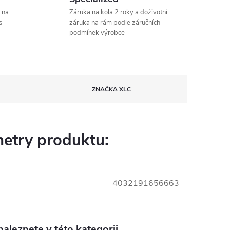
 na
Záruka na kola 2 roky a doživotní
s
záruka na rám podle záručních
podmínek výrobce
ZNAČKA
XLC
etry produktu:
4032191656663
aleznete v této kategorii