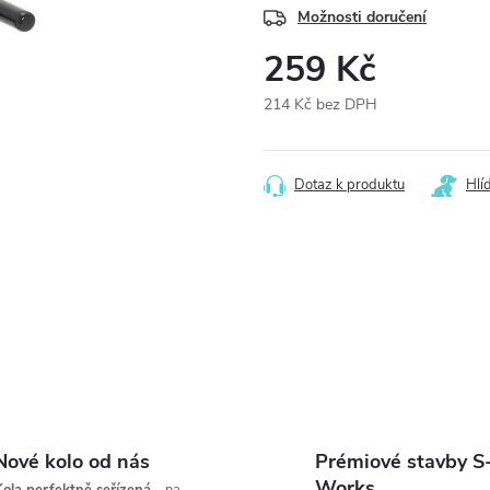
Možnosti doručení
259 Kč
214 Kč bez DPH
Měrná
cena:
Dotaz k produktu
Hlí
Nové kolo od nás
Prémiové stavby S
Works