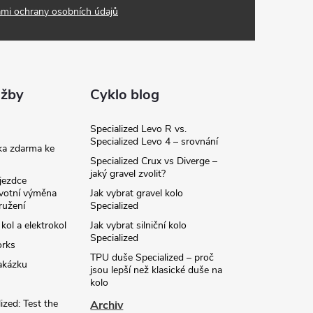
mi ochrany osobních údajů
užby
Cyklo blog
Specialized Levo R vs.
Specialized Levo 4 – srovnání
ka zdarma ke
Specialized Crux vs Diverge –
jaký gravel zvolit?
jezdce
ivotní výměna
Jak vybrat gravel kolo
ružení
Specialized
 kol a elektrokol
Jak vybrat silniční kolo
Specialized
orks
TPU duše Specialized – proč
akázku
jsou lepší než klasické duše na
kolo
ized: Test the
Archiv