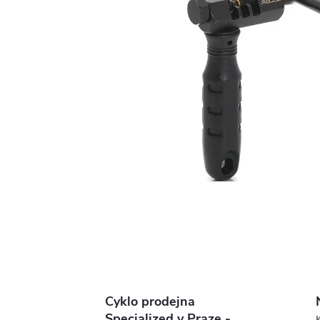
Cyklo prodejna
Specialized v Praze -