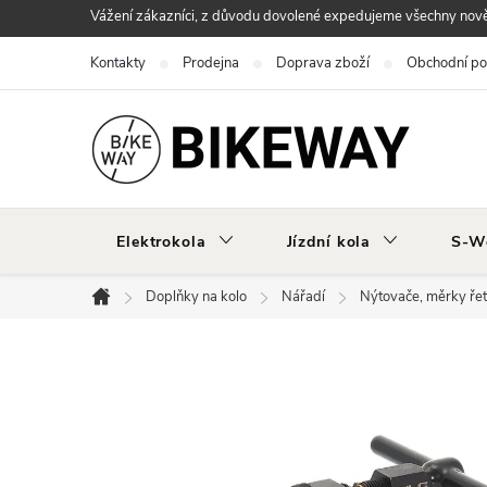
Přejít
Vážení zákazníci, z důvodu dovolené expedujeme všechny nově 
na
Kontakty
Prodejna
Doprava zboží
Obchodní p
obsah
Elektrokola
Jízdní kola
S-W
Doplňky na kolo
Nářadí
Nýtovače, měrky ře
Domů