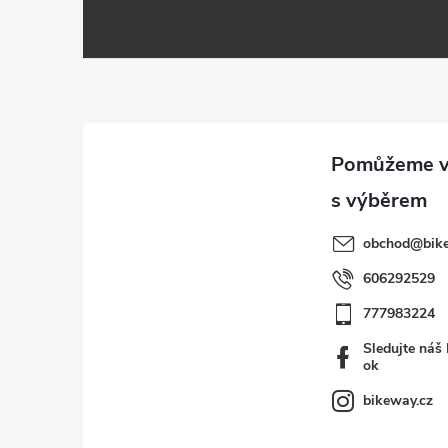
á
p
a
t
í
obchod
@
bik
606292529
777983224
Sledujte náš
ok
bikeway.cz