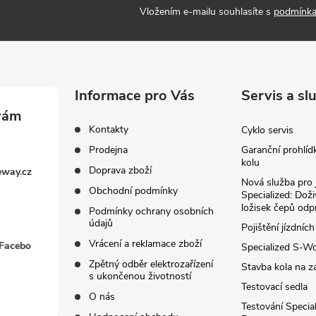
Vložením e-mailu souhlasíte s
podmínka
Informace pro Vás
Servis a sl
Kontakty
Cyklo servis
Prodejna
Garanční prohlíd
kolu
Doprava zboží
eway.cz
Nová služba pro 
Obchodní podmínky
Specialized: Dož
ložisek čepů odp
Podmínky ochrany osobních
údajů
Pojištění jízdních
Vrácení a reklamace zboží
 Facebo
Specialized S-W
Zpětný odběr elektrozařízení
Stavba kola na z
s ukončenou životností
Testovací sedla
O nás
Testování Special