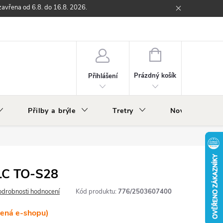
zavřena od 6.8. do 16.8. 2026.
ží
Zpětný odběr elektrozařízení s ukončenou životností
O nás
NÁKUPNÍ
KOŠÍK
Prázdný košík
Přihlášení
Přilby a brýle
Tretry
Nově v nabídc
XLC TO-S28
odrobnosti hodnocení
Kód produktu:
776/2503607400
lená e-shopu)