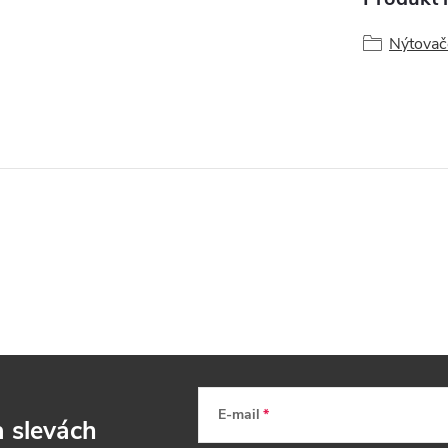
Nýtovač
E-mail
a slevách