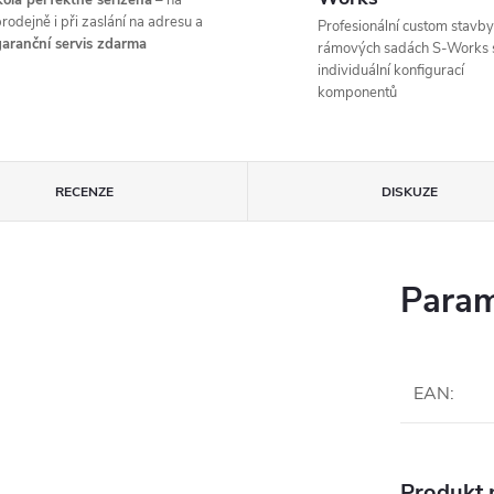
ola perfektně seřízená
– na
rodejně i při zaslání na adresu a
Profesionální custom stavby
aranční servis zdarma
rámových sadách S-Works 
individuální konfigurací
komponentů
RECENZE
DISKUZE
Param
EAN
:
Produkt n