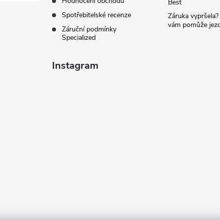
Hodnocení obchodu
Best
Spotřebitelské recenze
Záruka vypršela?
vám pomůže jezdi
Záruční podmínky
Specialized
Instagram