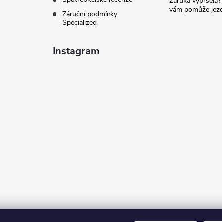
Záruka vypršela?
vám pomůže jezdi
Záruční podmínky
Specialized
Instagram