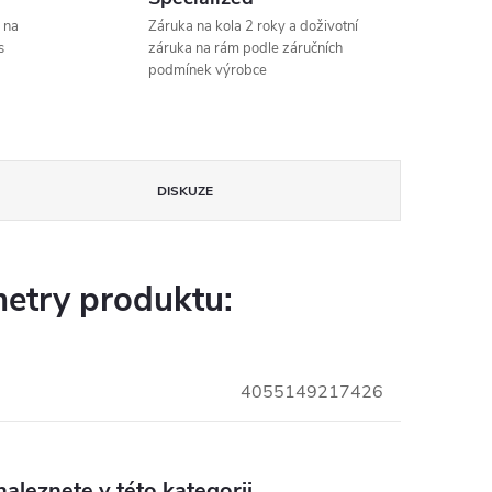
 na
Záruka na kola 2 roky a doživotní
s
záruka na rám podle záručních
podmínek výrobce
DISKUZE
etry produktu:
4055149217426
aleznete v této kategorii