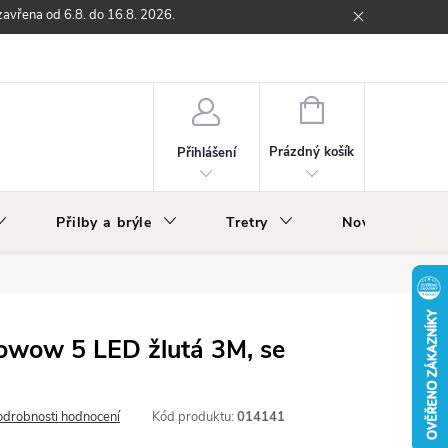
zavřena od 6.8. do 16.8. 2026.
ží
Zpětný odběr elektrozařízení s ukončenou životností
O nás
NÁKUPNÍ
KOŠÍK
Prázdný košík
Přihlášení
Přilby a brýle
Tretry
Nově v nabídc
owow 5 LED žlutá 3M, se
odrobnosti hodnocení
Kód produktu:
014141