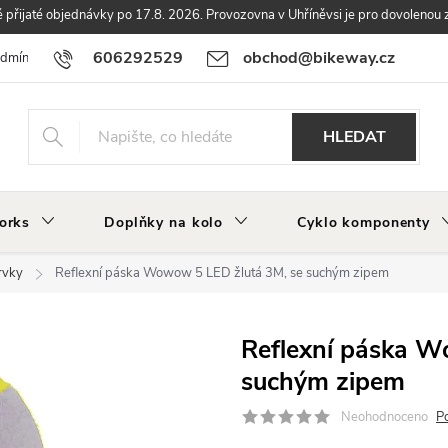
přijaté objednávky po 17.8. 2026. Provozovna v Uhříněvsi je pro dovolenou 
606292529
obchod@bikeway.cz
odmínky
Podmínky ochrany osobních údajů
Vrácení a reklamace zbo
HLEDAT
orks
Doplňky na kolo
Cyklo komponenty
rvky
Reflexní páska Wowow 5 LED žlutá 3M, se suchým zipem
Reflexní páska W
suchým zipem
Neohodnoceno
P