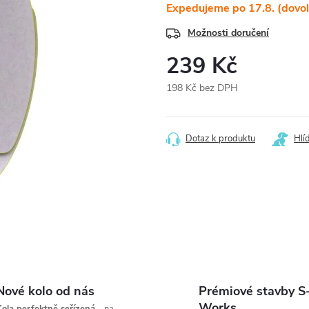
Expedujeme po 17.8. (dovo
Možnosti doručení
239 Kč
198 Kč bez DPH
Měrná
cena:
Dotaz k produktu
Hlí
Nové kolo od nás
Prémiové stavby S
Works