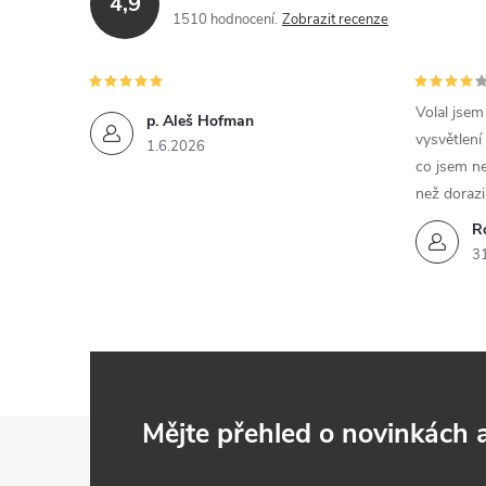
4,9
1510 hodnocení
Zobrazit recenze
Volal jse
p. Aleš Hofman
vysvětlení
1.6.2026
co jsem ne
než dorazi
R
3
Z
Mějte přehled o novinkách