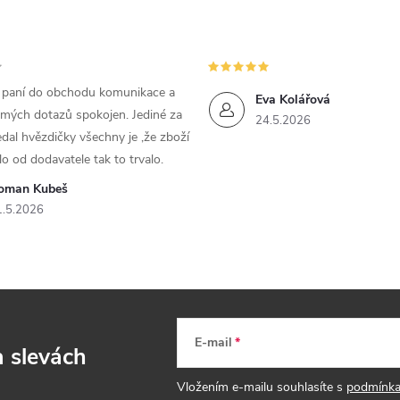
m paní do obchodu komunikace a
Eva Kolářová
 mých dotazů spokojen. Jediné za
24.5.2026
dal hvězdičky všechny je ,že zboží
lo od dodavatele tak to trvalo.
oman Kubeš
1.5.2026
E-mail
a slevách
Vložením e-mailu souhlasíte s
podmínka