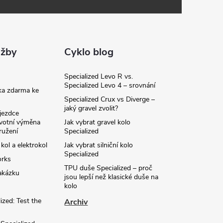
užby
Cyklo blog
Specialized Levo R vs.
Specialized Levo 4 – srovnání
ka zdarma ke
Specialized Crux vs Diverge –
jaký gravel zvolit?
jezdce
ivotní výměna
Jak vybrat gravel kolo
ružení
Specialized
 kol a elektrokol
Jak vybrat silniční kolo
Specialized
orks
TPU duše Specialized – proč
akázku
jsou lepší než klasické duše na
kolo
ized: Test the
Archiv