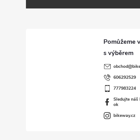
á
p
a
t
í
obchod
@
bik
606292529
777983224
Sledujte náš
ok
bikeway.cz