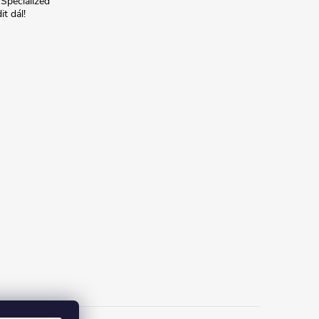
 Specialized
t dál!