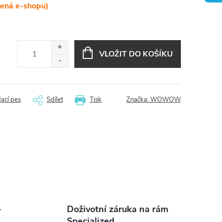
lená e-shopu)
VLOŽIT DO KOŠÍKU
dací pes
Sdílet
Tisk
Značka:
WOWOW
-
Doživotní záruka na rám
Specialized