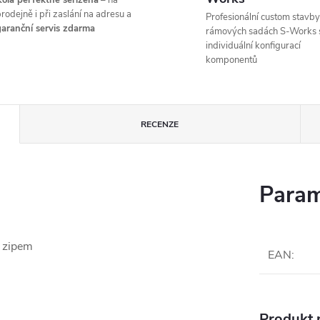
ola perfektně seřízená
– na
rodejně i při zaslání na adresu a
Profesionální custom stavby
aranční servis zdarma
rámových sadách S-Works 
individuální konfigurací
komponentů
RECENZE
Param
 zipem
EAN
:
Produkt n