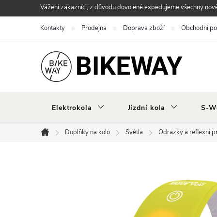
Přejít
Vážení zákazníci, z důvodu dovolené expedujeme všechny nově 
na
Kontakty
Prodejna
Doprava zboží
Obchodní p
obsah
Elektrokola
Jízdní kola
S-W
Doplňky na kolo
Světla
Odrazky a reflexní p
Domů