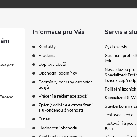
Informace pro Vás
Servis a sl
Kontakty
Cyklo servis
Prodejna
Garanční prohlíd
kolu
Doprava zboží
eway.cz
Nová služba pro 
Obchodní podmínky
Specialized: Dož
ložisek čepů odp
Podmínky ochrany osobních
údajů
Pojištění jízdních
Vrácení a reklamace zboží
 Facebo
Specialized S-W
Zpětný odběr elektrozařízení
Stavba kola na z
s ukončenou životností
Testovací sedla
O nás
Testování Special
Hodnocení obchodu
Best
Spotřebitelské recenze