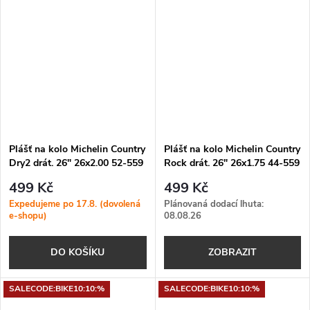
Plášť na kolo Michelin Country
Plášť na kolo Michelin Country
Dry2 drát. 26" 26x2.00 52-559
Rock drát. 26" 26x1.75 44-559
černá
černá
499 Kč
499 Kč
Expedujeme po 17.8. (dovolená
Plánovaná dodací lhuta:
e-shopu)
08.08.26
DO KOŠÍKU
ZOBRAZIT
SALECODE:BIKE10:10:%
SALECODE:BIKE10:10:%