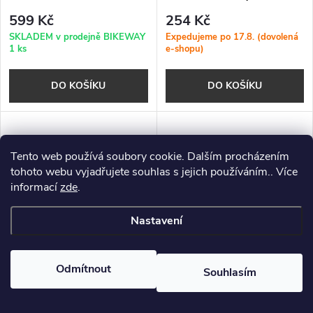
Performance TLR Addix
599 Kč
254 Kč
SKLADEM v prodejně BIKEWAY
Expedujeme po 17.8. (dovolená
1 ks
e-shopu)
DO KOŠÍKU
DO KOŠÍKU
Tento web používá soubory cookie. Dalším procházením
tohoto webu vyjadřujete souhlas s jejich používáním.. Více
informací
zde
.
Nastavení
Odmítnout
Souhlasím
Plášť Rubena Sepia 26 x 1,75
Plášť Rubena 26 x 2,00, V36
x 2, V71 černý
RAPID černý