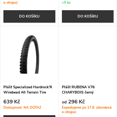
r
e-shopu)
>5 ks
o
o
DO KOŠÍKU
DO KOŠÍKU
d
d
u
u
k
k
t
t
ů
ů
Plášť Specialized Hardrock'R
Plášť RUBENA V76
Wirebead All Terrain Tire
CHARYBDIS černý
black
639 Kč
296 Kč
od
Dostupnost: NA DOTAZ
Expedujeme po 17.8. (dovolená
e-shopu)