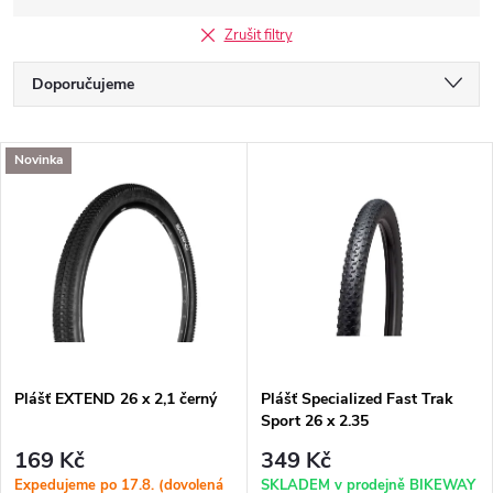
Zrušit filtry
Ř
Doporučujeme
a
Nejlevnější
V
Novinka
Nejdražší
z
ý
Nejprodávanější
e
p
Abecedně
n
i
í
s
p
Plášť EXTEND 26 x 2,1 černý
Plášť Specialized Fast Trak
Sport 26 x 2.35
p
r
169 Kč
349 Kč
Expedujeme po 17.8. (dovolená
SKLADEM v prodejně BIKEWAY