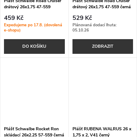
Plášť Schwalbe Road Cruiser
Plášť Schwalbe Road Cruiser
drátový 26x1.75 47-559
drátový 26x1.75 47-559 černá
černá/bílý bok Green
Reflex Green Compound
459 Kč
529 Kč
Compound
Expedujeme po 17.8. (dovolená
Plánovaná dodací lhuta:
e-shopu)
05.10.26
DO KOŠÍKU
ZOBRAZIT
Plášť Schwalbe Rocket Ron
Plášť RUBENA WALRUS 26 x
skládací 26x2.25 57-559 černá
1,75 x 2, V41 černý