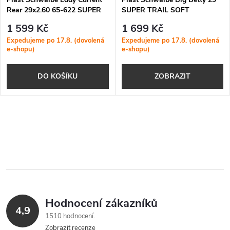
Rear 29x2.60 65-622 SUPER
SUPER TRAIL SOFT
GRAVITY SOFT
1 599 Kč
1 699 Kč
Expedujeme po 17.8. (dovolená
Expedujeme po 17.8. (dovolená
e-shopu)
e-shopu)
DO KOŠÍKU
ZOBRAZIT
O
v
l
á
Hodnocení zákazníků
d
4,9
1510 hodnocení
a
Zobrazit recenze