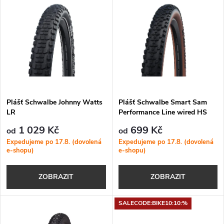
z
ý
Nejprodávanější
e
p
Abecedně
n
i
í
s
p
Plášť Schwalbe Johnny Watts
Plášť Schwalbe Smart Sam
LR
Performance Line wired HS
p
624
r
1 029 Kč
699 Kč
od
od
r
Expedujeme po 17.8. (dovolená
Expedujeme po 17.8. (dovolená
e-shopu)
e-shopu)
o
o
ZOBRAZIT
ZOBRAZIT
d
d
u
SALECODE:BIKE10:10:%
u