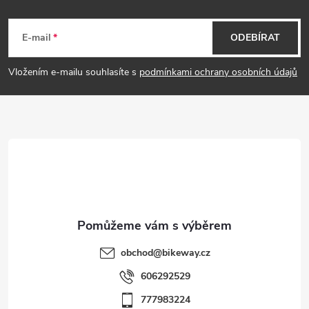
Z
s
á
E-mail
ODEBÍRAT
u
p
Vložením e-mailu souhlasíte s
podmínkami ochrany osobních údajů
a
t
í
obchod
@
bikeway.cz
606292529
777983224