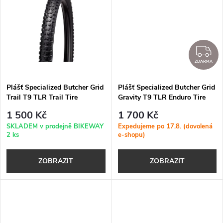
k
k
t
t
Z
ů
ZDARMA
ů
Plášť Specialized Butcher Grid
Plášť Specialized Butcher Grid
Trail T9 TLR Trail Tire
Gravity T9 TLR Enduro Tire
1 500 Kč
1 700 Kč
SKLADEM v prodejně BIKEWAY
Expedujeme po 17.8. (dovolená
2 ks
e-shopu)
ZOBRAZIT
ZOBRAZIT