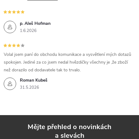
c
í
p. Aleš Hofman
1.6.2026
p
r
Volal jsem paní do obchodu komunikace a vysvětlení mých dotazů
v
spokojen. Jediné za co jsem nedal hvězdičky všechny je ,že zboží
k
než dorazilo od dodavatele tak to trvalo.
Roman Kubeš
y
31.5.2026
v
ý
p
Mějte přehled o novinkách
i
a slevách