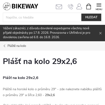
Přejít
NÁKUPNÍ
KOŠÍK
na
obsah
HLEDAT
Vážení zákazníci, z důvodu dovolené expedujeme všechny nově
přijaté objednávky po 17.8. 2026. Provozovna v Uhříněvsi je pro
dovolenou zavřena od 6.8. do 16.8. 2026.
Pláště na kolo
Plášť na kolo 29x2,6
Plášť na kolo 29x2,6
Pláště na horské kolo o průměru 29" - zde naleznete nabídku plášťů
o průměru 29" a šířce 2,60 -
29x2,6