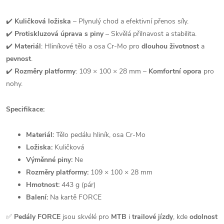
✔️
Kuličková ložiska
– Plynulý chod a efektivní přenos síly.
✔️
Protiskluzová úprava s piny
– Skvělá přilnavost a stabilita.
✔️
Materiál
: Hliníkové tělo a osa Cr-Mo pro
dlouhou životnost
a
pevnost
.
✔️
Rozměry platformy
: 109 × 100 × 28 mm –
Komfortní opora
pro
nohy.
Specifikace:
Materiál:
Tělo pedálu hliník, osa Cr-Mo
Ložiska:
Kuličková
Výměnné piny:
Ne
Rozměry platformy:
109 × 100 × 28 mm
Hmotnost:
443 g (pár)
Balení:
Na kartě FORCE
✅
Pedály FORCE
jsou skvélé pro
MTB
i
trailové jízdy
, kde
odolnost