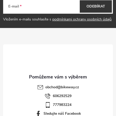
á
E-mail
ODEBÍRAT
p
Vložením e-mailu souhlasíte s
podmínkami ochrany osobních údajů
a
t
í
obchod
@
bikeway.cz
606292529
777983224
Sledujte náš Facebook