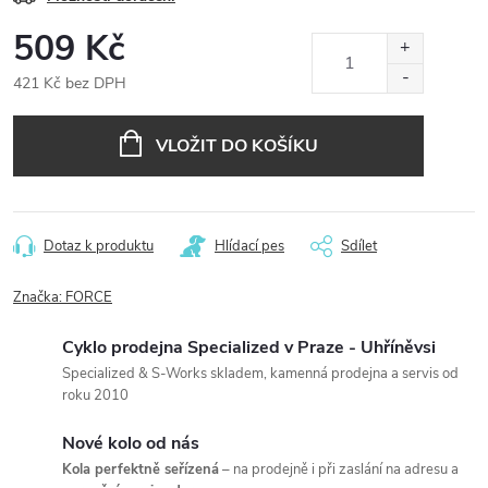
509 Kč
421 Kč bez DPH
Měrná
cena:
VLOŽIT DO KOŠÍKU
Dotaz k produktu
Hlídací pes
Sdílet
Značka:
FORCE
Cyklo prodejna Specialized v Praze - Uhříněvsi
Specialized & S-Works skladem, kamenná prodejna a servis od
roku 2010
Nové kolo od nás
Kola perfektně seřízená
– na prodejně i při zaslání na adresu a