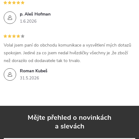
p. Aleš Hofman
1.6.2026
Volal jsem paní do obchodu komunikace a vysvětlení mých dotazů
spokojen. Jediné za co jsem nedal hvězdičky všechny je ,že zboží
než dorazilo od dodavatele tak to trvalo.
Roman Kubeš
31.5.2026
Mějte přehled o novinkách
a slevách
Z