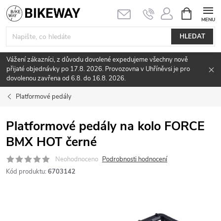
Přejít
NÁKUPNÍ
KOŠÍK
na
obsah
HLEDAT
Vážení zákazníci, z důvodu dovolené expedujeme všechny nově
přijaté objednávky po 17.8. 2026. Provozovna v Uhříněvsi je pro
dovolenou zavřena od 6.8. do 16.8. 2026.
Platformové pedály
Platformové pedály na kolo FORCE
BMX HOT černé
Neohodnoceno
Podrobnosti hodnocení
Kód produktu:
6703142