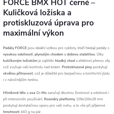
FORCE BMX HOT černé –
Kuličková ložiska a
protiskluzová úprava pro
maximální výkon
Pedály FORCE
jsou ideální volbou pro cyklisty, kteří hledají pedály s
vysokou odolností
,
plynulým chodem
a
dobrou stabilitou
. Díky
kuličkovým ložiskům
je zajištěn
hladký chod
a efektivní přenos síly,
což zvyšuje vaši kontrolu nad kolem.
Protiskluzové piny
poskytují
skvělou přilnavost
, což je důležité pro bezpečnou a komfortní jízdu
i v náročnějším terénu.
Hliníkové tělo
a
osa Cr-Mo
zaručují dlouhou životnost a odolnost i
při intenzivním používání.
Rozměry platformy
109x100x28 mm
poskytují dostatečnou oporu pro vaši nohu, a to vše při příjemné
hmotnosti
443 g na pár.