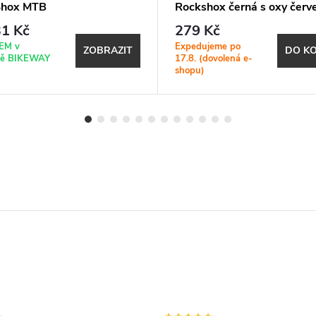
Shox MTB
Rockshox černá s oxy čer
potiskem
1 Kč
279 Kč
EM v
Expedujeme po
ZOBRAZIT
DO KO
ně BIKEWAY
17.8. (dovolená e-
shopu)