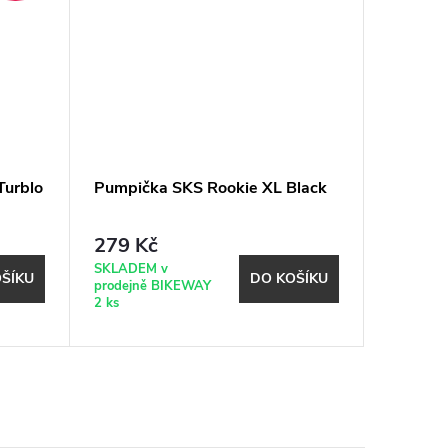
Turblo
Pumpička SKS Rookie XL Black
Cyklist
FORCE 
279 Kč
339 K
SKLADEM v
Expeduje
ŠÍKU
DO KOŠÍKU
prodejně BIKEWAY
17.8. (do
2 ks
shopu)