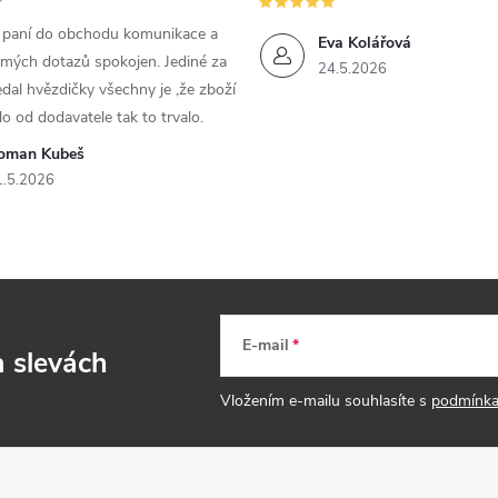
m paní do obchodu komunikace a
Eva Kolářová
 mých dotazů spokojen. Jediné za
24.5.2026
dal hvězdičky všechny je ,že zboží
lo od dodavatele tak to trvalo.
oman Kubeš
1.5.2026
E-mail
a slevách
Vložením e-mailu souhlasíte s
podmínka