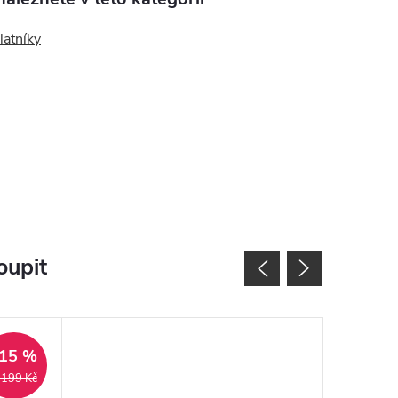
latníky
oupit
15 %
 199 Kč