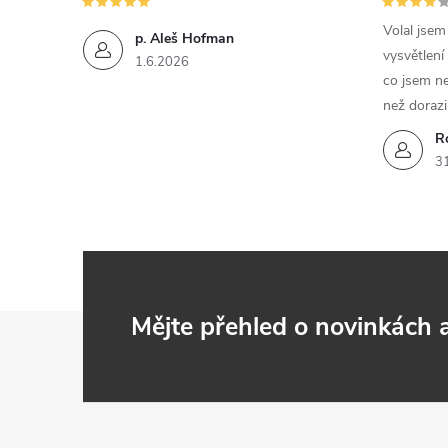
Volal jse
p. Aleš Hofman
vysvětlení
1.6.2026
co jsem ne
než dorazi
R
3
Z
Mějte přehled o novinkách
á
p