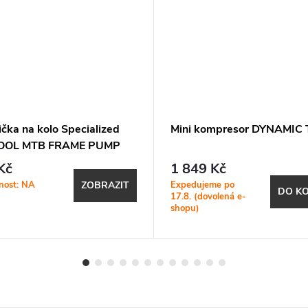
čka na kolo Specialized
Mini kompresor DYNAMIC 
TOOL MTB FRAME PUMP
Kč
1 849 Kč
nost: NA
Expedujeme po
ZOBRAZIT
DO KO
17.8. (dovolená e-
shopu)