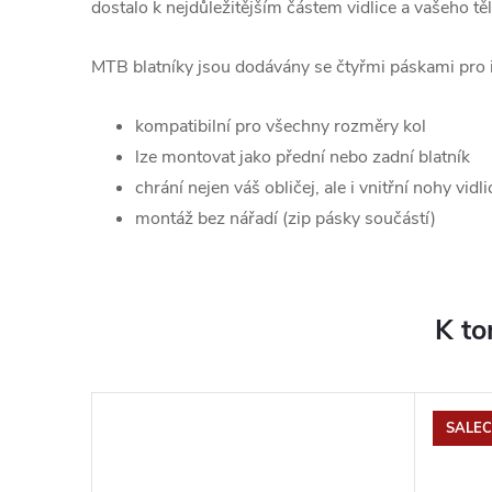
dostalo k nejdůležitějším částem vidlice a vašeho tě
MTB blatníky jsou dodávány se čtyřmi páskami pro i
kompatibilní pro všechny rozměry kol
lze montovat jako přední nebo zadní blatník
chrání nejen váš obličej, ale i vnitřní nohy vidl
montáž bez nářadí (zip pásky součástí)
K to
SALEC