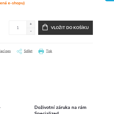
lená e-shopu)
VLOŽIT DO KOŠÍKU
dací pes
Sdílet
Tisk
-
Doživotní záruka na rám
Specialized