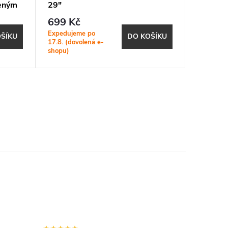
veným
29"
Rocksho
potisk
699 Kč
279 K
Expedujeme po
Plánovaná
ŠÍKU
DO KOŠÍKU
17.8. (dovolená e-
lhuta: 21
shopu)