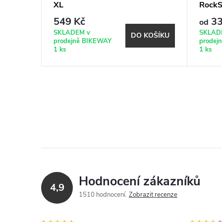
erná
XL
Rock
549 Kč
33
od
SKLADEM v
SKLAD
KOŠÍKU
DO KOŠÍKU
prodejně BIKEWAY
prodej
1 ks
1 ks
Hodnocení zákazníků
4,9
1510 hodnocení
Zobrazit recenze