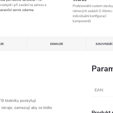
ola perfektně seřízená
– na
rodejně i při zaslání na adresu a
Profesionální custom stavby
aranční servis zdarma
rámových sadách S-Works 
individuální konfigurací
komponentů
ZE
DISKUZE
SOUVISEJÍ
Param
EAN
:
B blatníky poskytují
okraje, zamezují aby se bláto
Produkt n