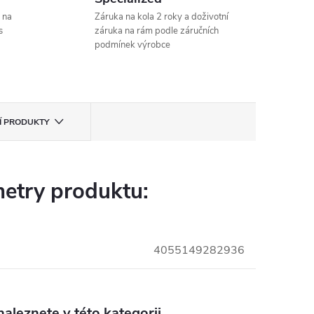
 na
Záruka na kola 2 roky a doživotní
s
záruka na rám podle záručních
podmínek výrobce
CÍ PRODUKTY
etry produktu:
4055149282936
aleznete v této kategorii