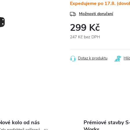
Expedujeme po 17.8. (dovo
Možnosti doručení
299 Kč
247 Kč bez DPH
Měrná
cena:
Dotaz k produktu
Hlí
Nové kolo od nás
Prémiové stavby S
Works