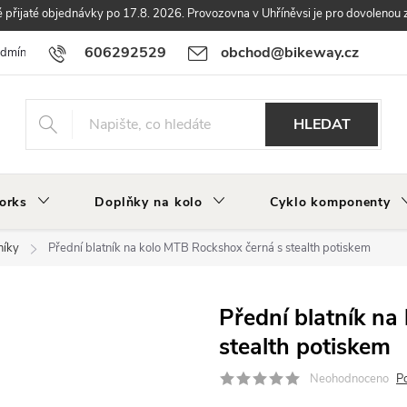
přijaté objednávky po 17.8. 2026. Provozovna v Uhříněvsi je pro dovolenou 
606292529
obchod@bikeway.cz
odmínky
Podmínky ochrany osobních údajů
Vrácení a reklamace zbo
HLEDAT
orks
Doplňky na kolo
Cyklo komponenty
níky
Přední blatník na kolo MTB Rockshox černá s stealth potiskem
Přední blatník na
stealth potiskem
Neohodnoceno
P