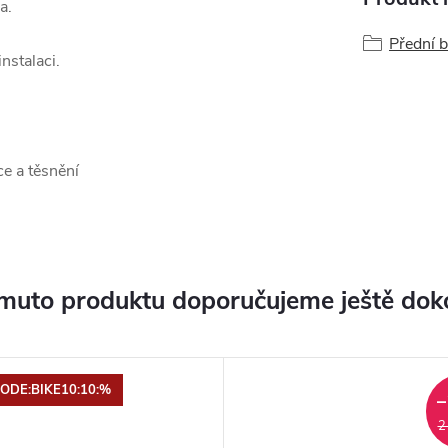
la.
Přední b
nstalaci.
ice a těsnění
muto produktu doporučujeme ještě dok
ODE:BIKE10:10:%
–
2