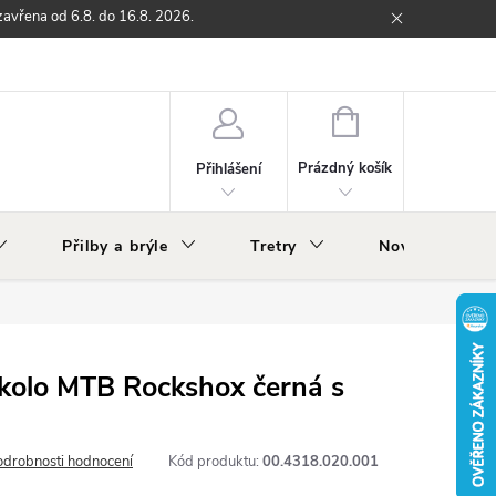
zavřena od 6.8. do 16.8. 2026.
ží
Zpětný odběr elektrozařízení s ukončenou životností
O nás
NÁKUPNÍ
KOŠÍK
Prázdný košík
Přihlášení
Přilby a brýle
Tretry
Nově v nabídc
 kolo MTB Rockshox černá s
odrobnosti hodnocení
Kód produktu:
00.4318.020.001