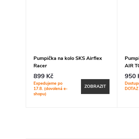
IVE S
Pumpička na kolo SKS Airflex
Pumpi
Racer
AIR 
BLK
899 Kč
950 
Expedujeme po
Dostup
KOŠÍKU
ZOBRAZIT
17.8. (dovolená e-
DOTAZ
shopu)