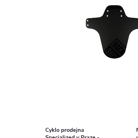
Cyklo prodejna
Specialized v Praze -