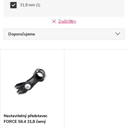
31,8 mm
1
Zrušit filtry
Ř
Doporučujeme
a
Nejlevnější
V
Nejdražší
z
ý
Nejprodávanější
e
p
Abecedně
n
i
í
s
p
Nastavitelný představec
FORCE S6.4 31,8 černý
p