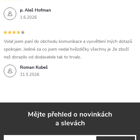
í
p. Aleš Hofman
1.6.2026
p
r
Volal jsem paní do obchodu komunikace a vysvětlení mých dotazů
v
spokojen. Jediné za co jsem nedal hvězdičky všechny je ,že zboží
k
než dorazilo od dodavatele tak to trvalo.
Roman Kubeš
y
31.5.2026
v
ý
p
Mějte přehled o novinkách
i
a slevách
Z
s