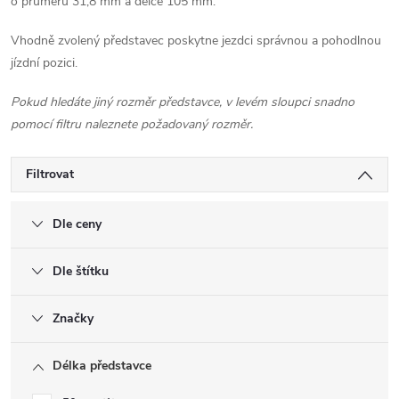
o průměru 31,8 mm a délce 105 mm.
Vhodně zvolený představec poskytne jezdci správnou a pohodlnou
jízdní pozici.
Pokud hledáte jiný rozměr představce, v levém sloupci snadno
pomocí filtru naleznete požadovaný rozměr.
Filtrovat
Dle ceny
Dle štítku
Značky
Délka představce