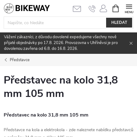
Přejít
NÁKUPNÍ
KOŠÍK
na
obsah
HLEDAT
Vážení zákazníci, z důvodu dovolené expedujeme všechny nově
přijaté objednávky po 17.8. 2026. Provozovna v Uhříněvsi je pro
dovolenou zavřena od 6.8. do 16.8. 2026.
Představce
Představec na kolo 31,8
mm 105 mm
Představec na kolo 31,8 mm 105 mm
Představce na kola a elektrokola - zde naleznete nabídku představců