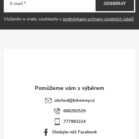
á
E-mail
ODEBÍRAT
u
p
Vložením e-mailu souhlasíte s
podmínkami ochrany osobních údajů
a
t
í
obchod
@
bikeway.cz
606292529
777983224
Sledujte náš Facebook