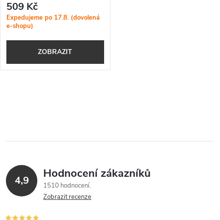
r
509 Kč
r
Expedujeme po 17.8. (dovolená
e-shopu)
o
o
ZOBRAZIT
d
d
u
u
O
k
k
v
t
l
t
ů
á
ů
Hodnocení zákazníků
d
4,9
1510 hodnocení
a
Zobrazit recenze
c