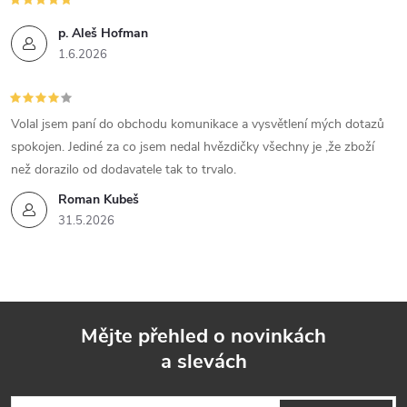
p. Aleš Hofman
1.6.2026
Volal jsem paní do obchodu komunikace a vysvětlení mých dotazů
spokojen. Jediné za co jsem nedal hvězdičky všechny je ,že zboží
než dorazilo od dodavatele tak to trvalo.
Roman Kubeš
31.5.2026
Mějte přehled o novinkách
a slevách
Z