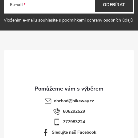
á
E-mail
ODEBÍRAT
p
Vložením e-mailu souhlasíte s
podmínkami ochrany osobních údajů
a
t
í
obchod
@
bikeway.cz
606292529
777983224
Sledujte náš Facebook