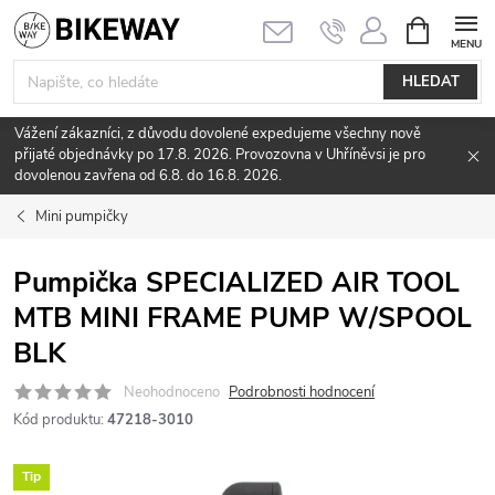
Přejít
NÁKUPNÍ
KOŠÍK
na
obsah
HLEDAT
Vážení zákazníci, z důvodu dovolené expedujeme všechny nově
přijaté objednávky po 17.8. 2026. Provozovna v Uhříněvsi je pro
dovolenou zavřena od 6.8. do 16.8. 2026.
Mini pumpičky
Pumpička SPECIALIZED AIR TOOL
MTB MINI FRAME PUMP W/SPOOL
BLK
Neohodnoceno
Podrobnosti hodnocení
Kód produktu:
47218-3010
Tip