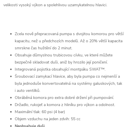
velikosti vysoký výkon a spolehlivou uzamykatelnou hlavici.
Zcela nově přepracovaná pumpa s dvojitou komorou pro větší
kapacitu, než u předchozích modelů. Až o 20% větší kapacita
smrskne čas huštění do 2 minut.
Obsahuje důmyslnou trubicovou cívku, ve které můžete
bezpečně skladovat duši, aniž by hrozilo její poničení.
Integrovaná pojistka obsahující montpáku SWAT™.
Šroubovací zamykací hlavice, aby byla pumpa co nejmenší a
byla jednoduše konvertovatelná na systémy galuskových, tak
i auto ventilků.
Obráběná komora pro extra dobré držení při pumpování.
Držadlo, rukojeť a komora z hliníku pro výkon a odolnost.
Maximální tlak: 60 psi (4 bar)
Objem vzduchu na jeden zdvih: 55 cc
Neobsahuje duši.