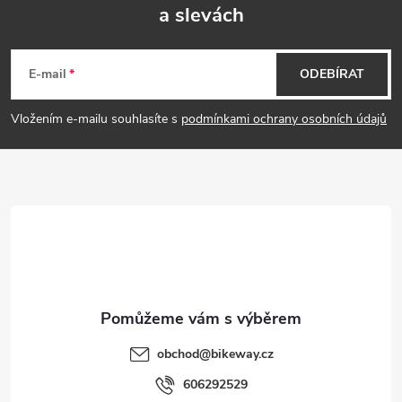
a slevách
Z
á
E-mail
ODEBÍRAT
p
Vložením e-mailu souhlasíte s
podmínkami ochrany osobních údajů
a
t
í
obchod
@
bikeway.cz
606292529