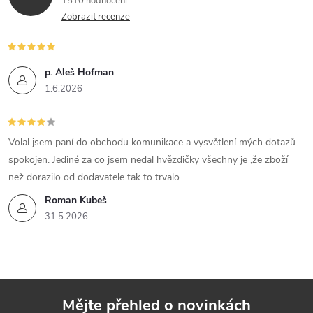
1510 hodnocení
Zobrazit recenze
p. Aleš Hofman
1.6.2026
Volal jsem paní do obchodu komunikace a vysvětlení mých dotazů
spokojen. Jediné za co jsem nedal hvězdičky všechny je ,že zboží
než dorazilo od dodavatele tak to trvalo.
Roman Kubeš
31.5.2026
Mějte přehled o novinkách