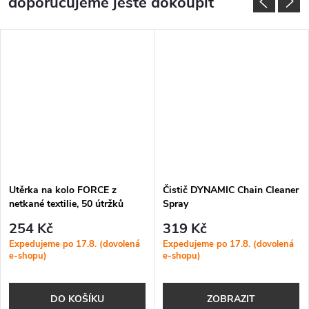
doporučujeme ještě dokoupit
Utěrka na kolo FORCE z
Čistič DYNAMIC Chain Cleaner
netkané textilie, 50 útržků
Spray
modrá
254 Kč
319 Kč
Expedujeme po 17.8. (dovolená
Expedujeme po 17.8. (dovolená
e-shopu)
e-shopu)
DO KOŠÍKU
ZOBRAZIT