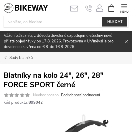
Přejít
NÁKUPNÍ
KOŠÍK
na
obsah
HLEDAT
Vážení zákazníci, z důvodu dovolené expedujeme všechny nově
přijaté objednávky po 17.8. 2026. Provozovna v Uhříněvsi je pro
dovolenou zavřena od 6.8. do 16.8. 2026.
Sady blatníků
Blatníky na kolo 24", 26", 28"
FORCE SPORT černé
Neohodnoceno
Podrobnosti hodnocení
Kód produktu:
899042