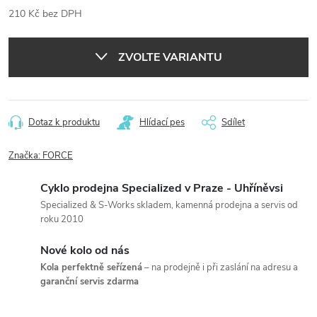
210 Kč bez DPH
Měrná
cena:
ZVOLTE VARIANTU
Dotaz k produktu
Hlídací pes
Sdílet
Značka:
FORCE
Cyklo prodejna Specialized v Praze - Uhříněvsi
Specialized & S-Works skladem, kamenná prodejna a servis od
roku 2010
Nové kolo od nás
Kola perfektně seřízená
– na prodejně i při zaslání na adresu a
garanční servis zdarma