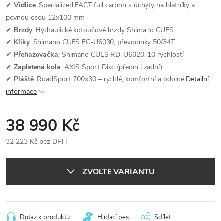
✔
Vidlice
: Specialized FACT full carbon s úchyty na blatníky a
pevnou osou 12x100 mm
✔
Brzdy
: Hydraulické kotoučové brzdy Shimano CUES
✔
Kliky
: Shimano CUES FC-U6030, převodníky 50/34T
✔
Přehazovačka
: Shimano CUES RD-U6020, 10 rychlostí
✔
Zapletená kola
: AXIS Sport Disc (přední i zadní)
✔
Pláště
: RoadSport 700x30 – rychlé, komfortní a odolné
Detailní
informace
38 990 Kč
32 223 Kč bez DPH
Měrná
cena:
ZVOLTE VARIANTU
Dotaz k produktu
Hlídací pes
Sdílet