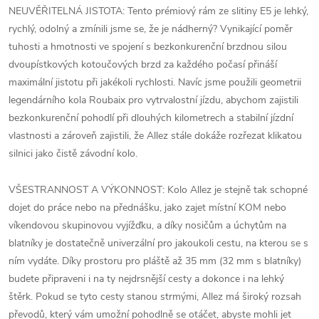
NEUVĚŘITELNÁ JISTOTA: Tento prémiový rám ze slitiny E5 je lehký,
rychlý, odolný a zmínili jsme se, že je nádherný? Vynikající poměr
tuhosti a hmotnosti ve spojení s bezkonkurenční brzdnou silou
dvoupístkových kotoučových brzd za každého počasí přináší
maximální jistotu při jakékoli rychlosti. Navíc jsme použili geometrii
legendárního kola Roubaix pro vytrvalostní jízdu, abychom zajistili
bezkonkurenční pohodlí při dlouhých kilometrech a stabilní jízdní
vlastnosti a zároveň zajistili, že Allez stále dokáže rozřezat klikatou
silnici jako čistě závodní kolo.
VŠESTRANNOST A VÝKONNOST: Kolo Allez je stejně tak schopné
dojet do práce nebo na přednášku, jako zajet místní KOM nebo
víkendovou skupinovou vyjížďku, a díky nosičům a úchytům na
blatníky je dostatečně univerzální pro jakoukoli cestu, na kterou se s
ním vydáte. Díky prostoru pro pláště až 35 mm (32 mm s blatníky)
budete připraveni i na ty nejdrsnější cesty a dokonce i na lehký
štěrk. Pokud se tyto cesty stanou strmými, Allez má široký rozsah
převodů, který vám umožní pohodlně se otáčet, abyste mohli jet