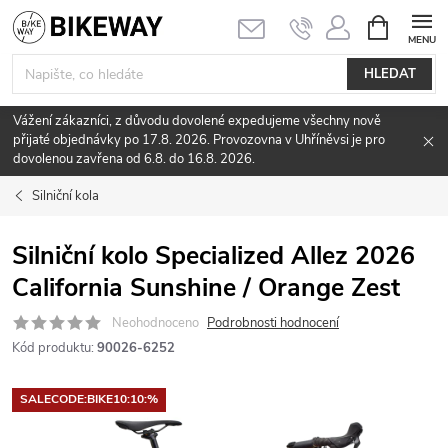
Přejít
NÁKUPNÍ
KOŠÍK
na
obsah
HLEDAT
Vážení zákazníci, z důvodu dovolené expedujeme všechny nově
přijaté objednávky po 17.8. 2026. Provozovna v Uhříněvsi je pro
dovolenou zavřena od 6.8. do 16.8. 2026.
Silniční kola
Silniční kolo Specialized Allez 2026
California Sunshine / Orange Zest
Neohodnoceno
Podrobnosti hodnocení
Kód produktu:
90026-6252
SALECODE:BIKE10:10:%