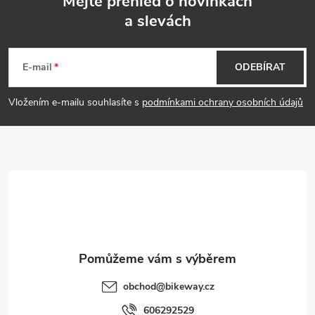
Mějte přehled o novinkách
a slevách
Z
á
E-mail
ODEBÍRAT
p
Vložením e-mailu souhlasíte s
podmínkami ochrany osobních údajů
a
t
í
obchod
@
bikeway.cz
606292529