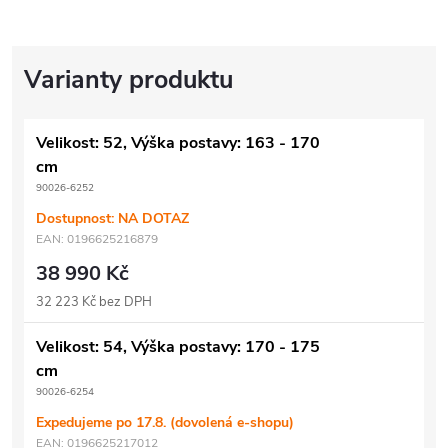
Velikost: 52, Výška postavy: 163 - 170
cm
90026-6252
Dostupnost: NA DOTAZ
EAN:
0196625216879
38 990 Kč
32 223 Kč bez DPH
Velikost: 54, Výška postavy: 170 - 175
cm
90026-6254
Expedujeme po 17.8. (dovolená e-shopu)
EAN:
0196625217012