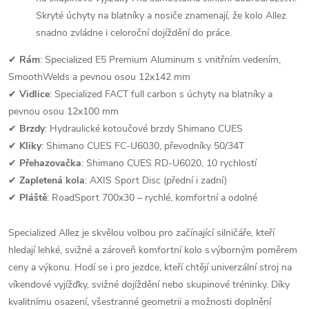
Skryté úchyty na blatníky a nosiče znamenají, že kolo Allez
snadno zvládne i celoroční dojíždění do práce.
✔
Rám
: Specialized E5 Premium Aluminum s vnitřním vedením,
SmoothWelds a pevnou osou 12x142 mm
✔
Vidlice
: Specialized FACT full carbon s úchyty na blatníky a
pevnou osou 12x100 mm
✔
Brzdy
: Hydraulické kotoučové brzdy Shimano CUES
✔
Kliky
: Shimano CUES FC-U6030, převodníky 50/34T
✔
Přehazovačka
: Shimano CUES RD-U6020, 10 rychlostí
✔
Zapletená kola
: AXIS Sport Disc (přední i zadní)
✔
Pláště
: RoadSport 700x30 – rychlé, komfortní a odolné
Specialized Allez je skvělou volbou pro začínající silničáře, kteří
hledají lehké, svižné a zároveň komfortní kolo s výborným poměrem
ceny a výkonu. Hodí se i pro jezdce, kteří chtějí univerzální stroj na
víkendové vyjížďky, svižné dojíždění nebo skupinové tréninky. Díky
kvalitnímu osazení, všestranné geometrii a možnosti doplnění