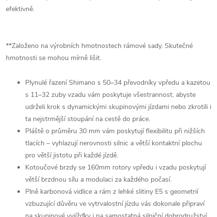
efektivně.
**Založeno na výrobních hmotnostech rámové sady. Skutečné
hmotnosti se mohou mírně lišit.
Plynulé řazení Shimano s 50–34 převodníky vpředu a kazetou
s 11–32 zuby vzadu vám poskytuje všestrannost, abyste
udrželi krok s dynamickými skupinovými jízdami nebo zkrotili i
ta nejstrmější stoupání na cestě do práce.
Pláště o průměru 30 mm vám poskytují flexibilitu při nižších
tlacích – vyhlazují nerovnosti silnic a větší kontaktní plochu
pro větší jistotu při každé jízdě.
Kotoučové brzdy se 160mm rotory vpředu i vzadu poskytují
větší brzdnou sílu a modulaci za každého počasí.
Plně karbonová vidlice a rám z lehké slitiny E5 s geometrií
vzbuzující důvěru ve vytrvalostní jízdu vás dokonale připraví
na skupinové vyjížďky i na samostatná silniční dobrodružství.