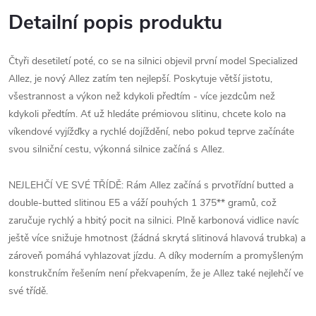
Detailní popis produktu
Čtyři desetiletí poté, co se na silnici objevil první model Specialized
Allez, je nový Allez zatím ten nejlepší. Poskytuje větší jistotu,
všestrannost a výkon než kdykoli předtím - více jezdcům než
kdykoli předtím. Ať už hledáte prémiovou slitinu, chcete kolo na
víkendové vyjížďky a rychlé dojíždění, nebo pokud teprve začínáte
svou silniční cestu, výkonná silnice začíná s Allez.
NEJLEHČÍ VE SVÉ TŘÍDĚ: Rám Allez začíná s prvotřídní butted a
double-butted slitinou E5 a váží pouhých 1 375** gramů, což
zaručuje rychlý a hbitý pocit na silnici. Plně karbonová vidlice navíc
ještě více snižuje hmotnost (žádná skrytá slitinová hlavová trubka) a
zároveň pomáhá vyhlazovat jízdu. A díky moderním a promyšleným
konstrukčním řešením není překvapením, že je Allez také nejlehčí ve
své třídě.