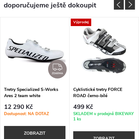
doporučujeme ještě dokoupit
Výprodej
DARMA
ZDARMA
ZDARMA
Tretry Specialized S-Works
Cyklistické tretry FORCE
Ares 2 team white
ROAD černo-bílé
12 290 Kč
499 Kč
Dostupnost: NA DOTAZ
SKLADEM v prodejně BIKEWAY
1 ks
ZOBRAZIT
ZOBRAZIT