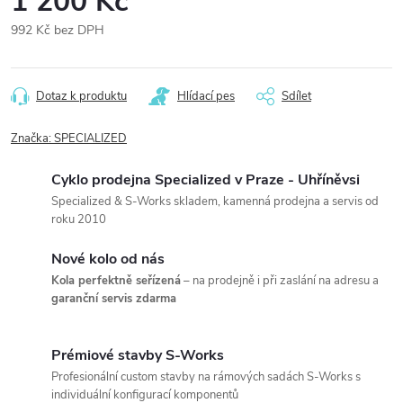
1 200 Kč
992 Kč bez DPH
Měrná
cena:
Dotaz k produktu
Hlídací pes
Sdílet
Značka:
SPECIALIZED
Cyklo prodejna Specialized v Praze - Uhříněvsi
Specialized & S-Works skladem, kamenná prodejna a servis od
roku 2010
Nové kolo od nás
Kola perfektně seřízená
– na prodejně i při zaslání na adresu a
garanční servis zdarma
Prémiové stavby S-Works
Profesionální custom stavby na rámových sadách S-Works s
individuální konfigurací komponentů