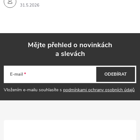
31.5.2026
Mějte přehled o novinkách
a slevách
Z
á
E-mail
ODEBÍRAT
p
Vložením e-mailu souhlasíte s
podmínkami ochrany osobních údajů
a
t
í