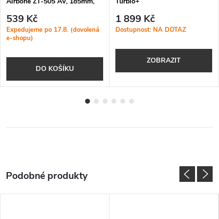
Airbone ZT-505 AV, 185mm,
Turblo+
modrá
539 Kč
1 899 Kč
Expedujeme po 17.8. (dovolená
Dostupnost: NA DOTAZ
e-shopu)
ZOBRAZIT
DO KOŠÍKU