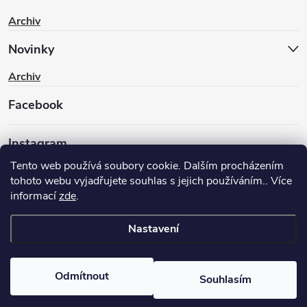
Archiv
Novinky
Archiv
Facebook
Instagram
Tento web používá soubory cookie. Dalším procházením
tohoto webu vyjadřujete souhlas s jejich používáním.. Více
informací
zde
.
Nastavení
Copyright 2026
BIKEWAY.CZ
. Všechna práva vyhrazena.
Upravit
nastavení cookies
Odmítnout
Souhlasím
Vytvořil Shoptet