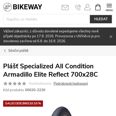
Přejít
NÁKUPNÍ
KOŠÍK
na
obsah
HLEDAT
Vážení zákazníci, z důvodu dovolené expedujeme všechny nově
přijaté objednávky po 17.8. 2026. Provozovna v Uhříněvsi je pro
dovolenou zavřena od 6.8. do 16.8. 2026.
Silniční pláště
Plášť Specialized All Condition
Armadillo Elite Reflect 700x28C
Neohodnoceno
Podrobnosti hodnocení
Kód produktu:
00020-3230
SALECODE:BIKE10:10:%