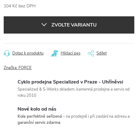
104 Kč bez DPH
Měrná
cena:
ZVOLTE VARIANTU
Dotaz k produktu
Hlídací pes
Sdílet
Značka:
FORCE
Cyklo prodejna Specialized v Praze - Uhříněvsi
Specialized & S-Works skladem, kamenná prodejna a servis od
roku 2010
Nové kolo od nás
Kola perfektně seřízená
– na prodejně i při zaslání na adresu a
garanční servis zdarma