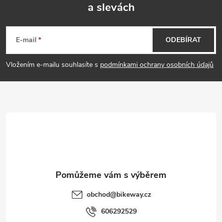
a slevách
Z
á
E-mail
ODEBÍRAT
p
Vložením e-mailu souhlasíte s
podmínkami ochrany osobních údajů
a
t
í
obchod
@
bikeway.cz
606292529