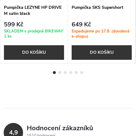
Pumpička LEZYNE HP DRIVE
Pumpička SKS Supershort
M satin black
599 Kč
649 Kč
SKLADEM v prodejně BIKEWAY
Expedujeme po 17.8. (dovolená
1 ks
e-shopu)
DO KOŠÍKU
DO KOŠÍKU
Hodnocení zákazníků
4,9
1510 hodnocení