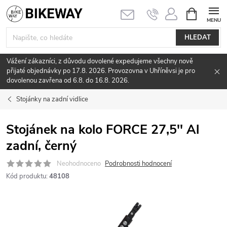
Přejít
NÁKUPNÍ
KOŠÍK
na
obsah
HLEDAT
Vážení zákazníci, z důvodu dovolené expedujeme všechny nově
přijaté objednávky po 17.8. 2026. Provozovna v Uhříněvsi je pro
dovolenou zavřena od 6.8. do 16.8. 2026.
Stojánky na zadní vidlice
Stojánek na kolo FORCE 27,5'' Al
zadní, černý
Neohodnoceno
Podrobnosti hodnocení
Kód produktu:
48108