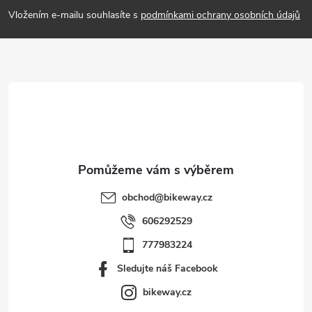
p
Vložením e-mailu souhlasíte s
podmínkami ochrany osobních údajů
a
t
í
obchod
@
bikeway.cz
606292529
777983224
Sledujte náš Facebook
bikeway.cz