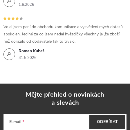
1.6.2026
Volal jsem paní do obchodu komunikace a vysvětlení mých dotazů
spokojen. Jediné za co jsem nedal hvězdičky všechny je ,že zboží
než dorazilo od dodavatele tak to trvalo.
Roman Kubeš
31.5.2026
Mějte přehled o novinkách
a slevách
Z
á
E-mail
ODEBÍRAT