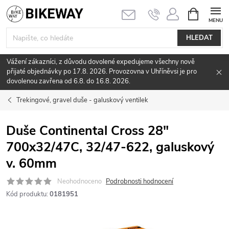
Přejít
NÁKUPNÍ
KOŠÍK
na
obsah
HLEDAT
Vážení zákazníci, z důvodu dovolené expedujeme všechny nově
přijaté objednávky po 17.8. 2026. Provozovna v Uhříněvsi je pro
dovolenou zavřena od 6.8. do 16.8. 2026.
Trekingové, gravel duše - galuskový ventilek
Duše Continental Cross 28"
700x32/47C, 32/47-622, galuskový
v. 60mm
Neohodnoceno
Podrobnosti hodnocení
Kód produktu:
0181951