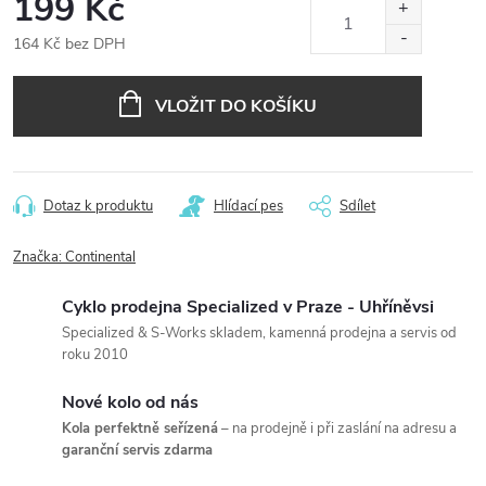
199 Kč
164 Kč bez DPH
Měrná
cena:
VLOŽIT DO KOŠÍKU
Dotaz k produktu
Hlídací pes
Sdílet
Značka:
Continental
Cyklo prodejna Specialized v Praze - Uhříněvsi
Specialized & S-Works skladem, kamenná prodejna a servis od
roku 2010
Nové kolo od nás
Kola perfektně seřízená
– na prodejně i při zaslání na adresu a
garanční servis zdarma