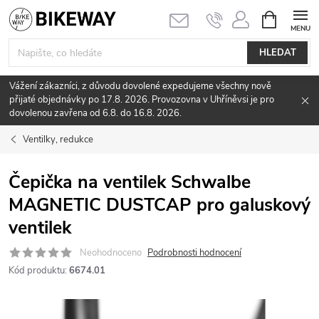
Přejít
NÁKUPNÍ
KOŠÍK
na
obsah
HLEDAT
Vážení zákazníci, z důvodu dovolené expedujeme všechny nově
přijaté objednávky po 17.8. 2026. Provozovna v Uhříněvsi je pro
dovolenou zavřena od 6.8. do 16.8. 2026.
Ventilky, redukce
Čepička na ventilek Schwalbe
MAGNETIC DUSTCAP pro galuskový
ventilek
Neohodnoceno
Podrobnosti hodnocení
Kód produktu:
6674.01