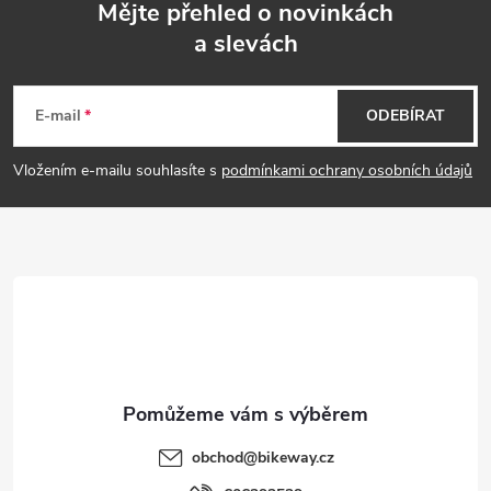
Mějte přehled o novinkách
a slevách
Z
á
E-mail
ODEBÍRAT
p
Vložením e-mailu souhlasíte s
podmínkami ochrany osobních údajů
a
t
í
obchod
@
bikeway.cz