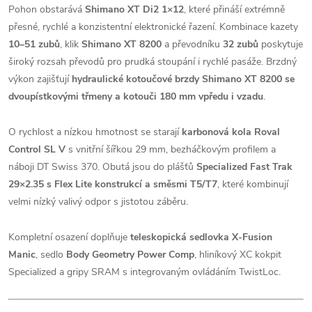
Pohon obstarává
Shimano XT Di2 1×12
, které přináší extrémně
přesné, rychlé a konzistentní elektronické řazení. Kombinace kazety
10–51 zubů
, klik
Shimano XT 8200
a převodníku
32 zubů
poskytuje
široký rozsah převodů pro prudká stoupání i rychlé pasáže. Brzdný
výkon zajišťují
hydraulické kotoučové brzdy Shimano XT 8200 se
dvoupístkovými třmeny a kotouči 180 mm vpředu i vzadu
.
O rychlost a nízkou hmotnost se starají
karbonová kola Roval
Control SL V
s vnitřní šířkou 29 mm, bezháčkovým profilem a
náboji DT Swiss 370. Obutá jsou do plášťů
Specialized Fast Trak
29×2.35 s Flex Lite konstrukcí a směsmi T5/T7
, které kombinují
velmi nízký valivý odpor s jistotou záběru.
Kompletní osazení doplňuje
teleskopická sedlovka X-Fusion
Manic
, sedlo
Body Geometry Power Comp
, hliníkový XC kokpit
Specialized a gripy SRAM s integrovaným ovládáním TwistLoc.