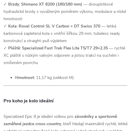
✓
Brzdy: Shimano XT 8200 (180/180 mm)
— dvoupístkové
hydraulické brzdy s vyváženým poměrem výkonu, modulace a nízké
hmotnosti
✓
Kola: Roval Control SL V Carbon + DT Swiss 370
— lehká
karbonová zapletená kola s vnitřní šířkou 29 mm, tubeless ready
konstrukcí a straight-pull výpletem
✓
Pláště: Specialized Fast Trak Flex Lite T5/T7 29×2.35
— rychlé
XC pláště s nízkým valivým odporem a jistou trakcí na suchém i
smíšeném povrchu
Hmotnost:
11,17 kg (velikost M)
Pro koho je kolo ideální
Specialized Epic 8 je ideální volbou pro
závodníky a sportovně
zaměřené jezdce cross-country
, kteří hledají maximálně rychlé, lehké