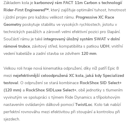
Základem kola je
karbonový rám FACT 11m Carbon s technologií
Rider-First Engineered™
, který zajišťuje optimální tuhost, hmotnost
i jízdní projev pro každou velikost rámu.
Progressive XC Race
Geometry
poskytuje stabilitu ve vysokých rychlostech, jistotu v
technických pasážích a zároveň velmi efektivní pozici pro šlapání.
Součástí rámu je také
integrovaný úložný systém SWAT v dolní
rámové trubce
, závitový střed, kompatibilita s patkou
UDH
, vnitřní
vedení kabeláže a zadní stavba se zdvihem
120 mm
.
Velkou roli hraje nová kinematika odpružení, díky níž patří Epic 8
mezi
nejefektivnější celoodpružená XC kola, jaká kdy Specialized
testoval
. O odpružení se stará kombinace
RockShox SID Select+
(120 mm)
a
RockShox SIDLuxe Select+
, obě jednotky s tlumením
vyvinutým ve spolupráci s týmem Ride Dynamics a třípolohovým
nastavením ovládaným dálkově pomocí
TwistLoc
. Kolo tak nabízí
perfektní rovnováhu mezi efektivitou při stoupání a kontrolou při
sjezdech.