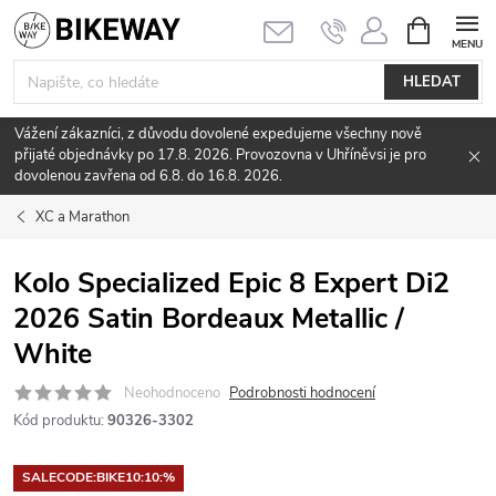
Přejít
NÁKUPNÍ
KOŠÍK
na
obsah
HLEDAT
Vážení zákazníci, z důvodu dovolené expedujeme všechny nově
přijaté objednávky po 17.8. 2026. Provozovna v Uhříněvsi je pro
dovolenou zavřena od 6.8. do 16.8. 2026.
XC a Marathon
Kolo Specialized Epic 8 Expert Di2
2026 Satin Bordeaux Metallic /
White
Neohodnoceno
Podrobnosti hodnocení
Kód produktu:
90326-3302
SALECODE:BIKE10:10:%