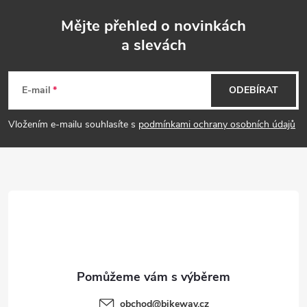
Mějte přehled o novinkách
a slevách
Z
á
E-mail
ODEBÍRAT
p
Vložením e-mailu souhlasíte s
podmínkami ochrany osobních údajů
a
t
í
obchod
@
bikeway.cz