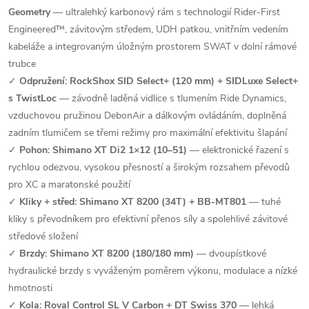
Geometry
— ultralehký karbonový rám s technologií Rider-First
Engineered™, závitovým středem, UDH patkou, vnitřním vedením
kabeláže a integrovaným úložným prostorem SWAT v dolní rámové
trubce
✓
Odpružení: RockShox SID Select+ (120 mm) + SIDLuxe Select+
s TwistLoc
— závodně laděná vidlice s tlumením Ride Dynamics,
vzduchovou pružinou DebonAir a dálkovým ovládáním, doplněná
zadním tlumičem se třemi režimy pro maximální efektivitu šlapání
✓
Pohon: Shimano XT Di2 1×12 (10–51)
— elektronické řazení s
rychlou odezvou, vysokou přesností a širokým rozsahem převodů
pro XC a maratonské použití
✓
Kliky + střed: Shimano XT 8200 (34T) + BB-MT801
— tuhé
kliky s převodníkem pro efektivní přenos síly a spolehlivé závitové
středové složení
✓
Brzdy: Shimano XT 8200 (180/180 mm)
— dvoupístkové
hydraulické brzdy s vyváženým poměrem výkonu, modulace a nízké
hmotnosti
✓
Kola: Roval Control SL V Carbon + DT Swiss 370
— lehká