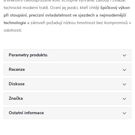
a efektivní celoodpružené kolo schopné vyhrávat závody i zvládat
technické moderní tratě. Ocení jej jezdci, kteří chtějí
špičkový výkon
při stoupání, precizní ovladatelnost ve sjezdech a nejmodernější
technologie
a zároveň požadují nízkou hmotnost bez kompromisů v
odolnosti.
Parametry produktu
Recenze
Diskuse
Značka
Ostatní informace