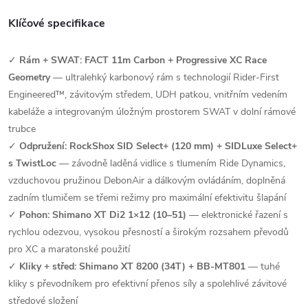
Klíčové specifikace
✓
Rám + SWAT: FACT 11m Carbon + Progressive XC Race
Geometry
— ultralehký karbonový rám s technologií Rider-First
Engineered™, závitovým středem, UDH patkou, vnitřním vedením
kabeláže a integrovaným úložným prostorem SWAT v dolní rámové
trubce
✓
Odpružení: RockShox SID Select+ (120 mm) + SIDLuxe Select+
s TwistLoc
— závodně laděná vidlice s tlumením Ride Dynamics,
vzduchovou pružinou DebonAir a dálkovým ovládáním, doplněná
zadním tlumičem se třemi režimy pro maximální efektivitu šlapání
✓
Pohon: Shimano XT Di2 1×12 (10–51)
— elektronické řazení s
rychlou odezvou, vysokou přesností a širokým rozsahem převodů
pro XC a maratonské použití
✓
Kliky + střed: Shimano XT 8200 (34T) + BB-MT801
— tuhé
kliky s převodníkem pro efektivní přenos síly a spolehlivé závitové
středové složení