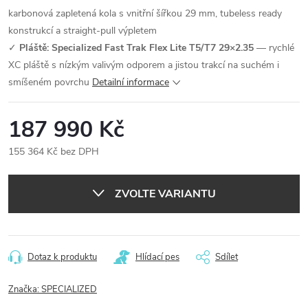
karbonová zapletená kola s vnitřní šířkou 29 mm, tubeless ready
konstrukcí a straight-pull výpletem
✓
Pláště: Specialized Fast Trak Flex Lite T5/T7 29×2.35
— rychlé
XC pláště s nízkým valivým odporem a jistou trakcí na suchém i
smíšeném povrchu
Detailní informace
187 990 Kč
155 364 Kč bez DPH
Měrná
cena:
ZVOLTE VARIANTU
Dotaz k produktu
Hlídací pes
Sdílet
Značka:
SPECIALIZED