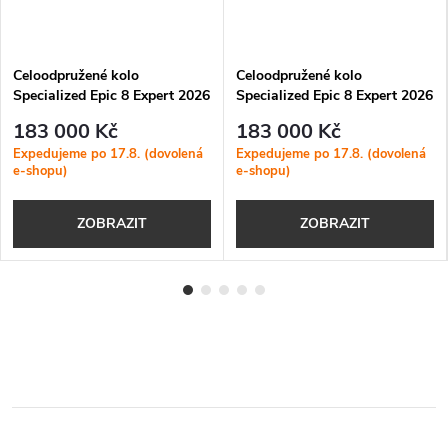
Celoodpružené kolo
Celoodpružené kolo
Specialized Epic 8 Expert 2026
Specialized Epic 8 Expert 2026
Satin Bordeaux Metallic /
Gloss Dolomite Metallic /
183 000 Kč
183 000 Kč
White
Obsidian
Expedujeme po 17.8. (dovolená
Expedujeme po 17.8. (dovolená
e-shopu)
e-shopu)
ZOBRAZIT
ZOBRAZIT