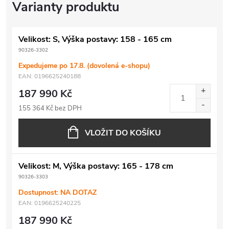
Velikost: S, Výška postavy: 158 - 165 cm
90326-3302
Expedujeme po 17.8. (dovolená e-shopu)
EAN:
0196625240188
187 990 Kč
155 364 Kč bez DPH
VLOŽIT DO KOŠÍKU
Velikost: M, Výška postavy: 165 - 178 cm
90326-3303
Dostupnost: NA DOTAZ
EAN:
0196625240225
187 990 Kč