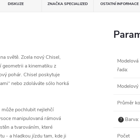
DISKUZE
ZNAČKA
SPECIALIZED
OSTATNÍ INFORMACE
Param
 na světě. Zcela nový Chisel,
Modelová
lí geometrii a kinematiku z
řada
:
ový pohár. Chisel poskytuje
skami“ nebo zdoláváte sólo horká
Modelový 
Průměr ko
může pochlubit nejlehčí
vysoce manipulovaná rámová
Barva
:
?
stěn a tvarováním, které
tu - a hladkou jízdu tam, kde ji
Počet