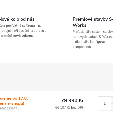
Nové kolo od nás
Prémiové stavby S
Works
ola perfektně seřízená
– na
rodejně i při zaslání na adresu a
Profesionální custom stavby
aranční servis zdarma
rámových sadách S-Works 
individuální konfigurací
komponentů
ujeme po 17.8.
79 990 Kč
lená e-shopu)
66 107 Kč bez DPH
96625235771