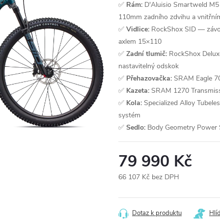
✅
Rám:
D'Aluisio Smartweld M5 
110mm zadního zdvihu a vnitřní
✅
Vidlice:
RockShox SID — závod
axlem 15×110
✅
Zadní tlumič:
RockShox Deluxe
nastavitelný odskok
✅
Přehazovačka:
SRAM Eagle 70
✅
Kazeta:
SRAM 1270 Transmissi
✅
Kola:
Specialized Alloy Tubel
systém
✅
Sedlo:
Body Geometry Power Spo
79 990 Kč
66 107 Kč bez DPH
Měrná
cena:
Dotaz k produktu
Hlí