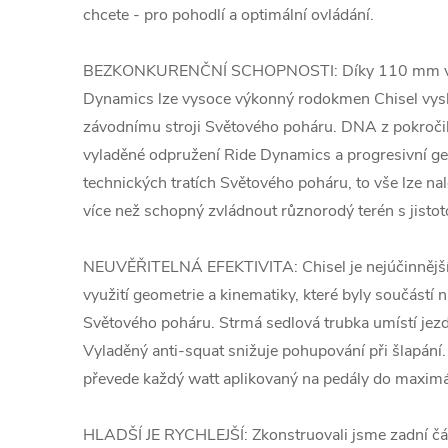
chcete - pro pohodlí a optimální ovládání.
BEZKONKURENČNÍ SCHOPNOSTI: Díky 110 mm vy
Dynamics lze vysoce výkonný rodokmen Chisel vysl
závodnímu stroji Světového poháru. DNA z pokročil
vyladěné odpružení Ride Dynamics a progresivní g
technických tratích Světového poháru, to vše lze nal
více než schopný zvládnout různorodý terén s jistoto
NEUVĚŘITELNÁ EFEKTIVITA: Chisel je nejúčinnější š
využití geometrie a kinematiky, které byly součástí 
Světového poháru. Strmá sedlová trubka umístí jezd
Vyladěný anti-squat snižuje pohupování při šlapání
převede každý watt aplikovaný na pedály do maxim
HLADŠÍ JE RYCHLEJŠÍ: Zkonstruovali jsme zadní čá