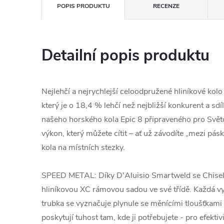
POPIS PRODUKTU
RECENZE
Detailní popis produktu
Nejlehčí a nejrychlejší celoodpružené hliníkové kolo
který je o 18,4 % lehčí než nejbližší konkurent a sdí
našeho horského kola Epic 8 připraveného pro Svět
výkon, který můžete cítit – ať už závodíte „mezi pá
kola na místních stezky.
SPEED METAL: Díky D'Aluisio Smartweld se Chisel 
hliníkovou XC rámovou sadou ve své třídě. Každá 
trubka se vyznačuje plynule se měnícími tloušťkami 
poskytují tuhost tam, kde ji potřebujete - pro efektivi