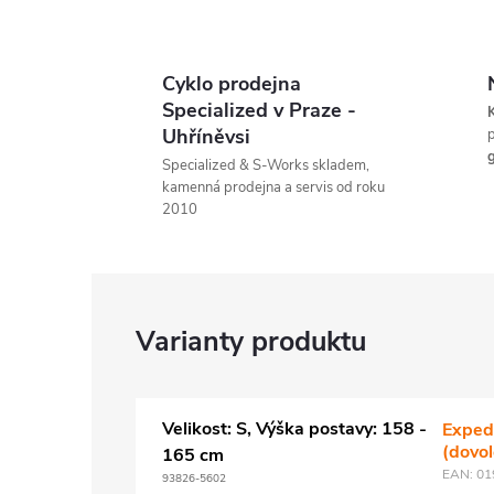
Cyklo prodejna
Specialized v Praze -
K
Uhříněvsi
p
g
Specialized & S-Works skladem,
kamenná prodejna a servis od roku
2010
Velikost: S, Výška postavy: 158 -
Exped
(dovo
165 cm
EAN:
01
93826-5602