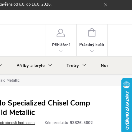
zavřena od 6.8. do 16.8. 2026.
ží
Zpětný odběr elektrozařízení s ukončenou životností
O nás
NÁKUPNÍ
KOŠÍK
Prázdný košík
Přihlášení
Přilby a brýle
Tretry
Nově v nabídc
ld Metallic
lo Specialized Chisel Comp
d Metallic
odrobnosti hodnocení
Kód produktu:
93826-5602