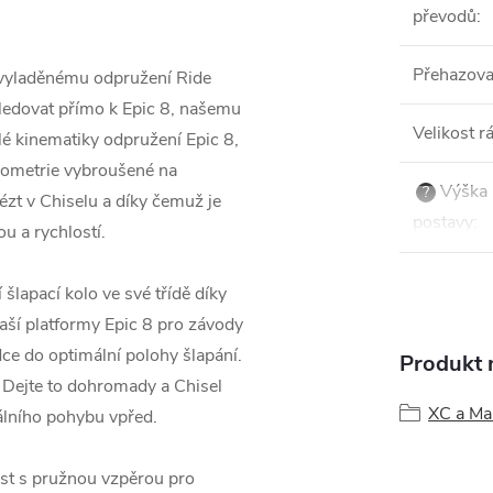
převodů
:
Přehazov
laděnému odpružení Ride
edovat přímo k Epic 8, našemu
Velikost 
é kinematiky odpružení Epic 8,
eometrie vybroušené na
Výška
?
ézt v Chiselu a díky čemuž je
postavy
:
u a rychlostí.
lapací kolo ve své třídě díky
naší platformy Epic 8 pro závody
ce do optimální polohy šlapání.
Produkt n
. Dejte to dohromady a Chisel
XC a Ma
álního pohybu vpřed.
st s pružnou vzpěrou pro