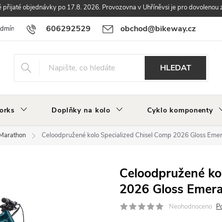
přijaté objednávky po 17.8. 2026. Provozovna v Uhříněvsi je pro dovolenou 
606292529
obchod@bikeway.cz
odmínky
Podmínky ochrany osobních údajů
Vrácení a reklamace zbo
HLEDAT
orks
Doplňky na kolo
Cyklo komponenty
Marathon
Celoodpružené kolo Specialized Chisel Comp 2026 Gloss Emera
Celoodpružené ko
2026 Gloss Emeral
Neohodnoceno
P