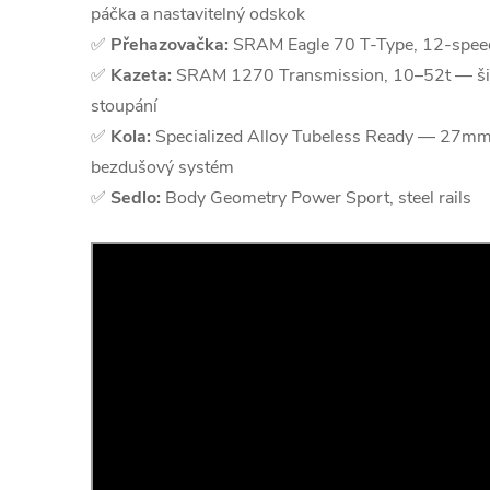
páčka a nastavitelný odskok
✅
Přehazovačka:
SRAM Eagle 70 T-Type, 12-spee
✅
Kazeta:
SRAM 1270 Transmission, 10–52t — šir
stoupání
✅
Kola:
Specialized Alloy Tubeless Ready — 27mm š
bezdušový systém
✅
Sedlo:
Body Geometry Power Sport, steel rails