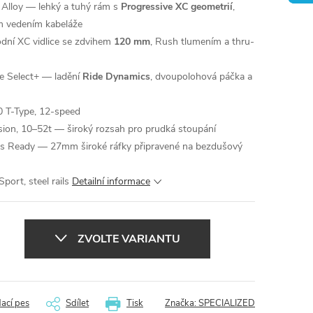
Alloy — lehký a tuhý rám s
Progressive XC geometrií
,
m vedením kabeláže
ní XC vidlice se zdvihem
120 mm
, Rush tlumením a thru-
 Select+ — ladění
Ride Dynamics
, dvoupolohová páčka a
 T-Type, 12-speed
on, 10–52t — široký rozsah pro prudká stoupání
ess Ready — 27mm široké ráfky připravené na bezdušový
rt, steel rails
Detailní informace
ZVOLTE VARIANTU
dací pes
Sdílet
Tisk
Značka:
SPECIALIZED