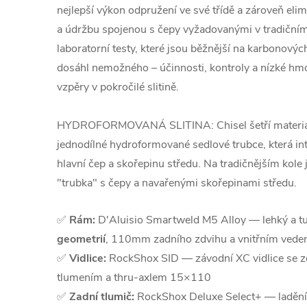
nejlepší výkon odpružení ve své třídě a zároveň el
a údržbu spojenou s čepy vyžadovanými v tradičním
laboratorní testy, které jsou běžnější na karbonovýc
dosáhl nemožného – účinnosti, kontroly a nízké hm
vzpěry v pokročilé slitině.
HYDROFORMOVANÁ SLITINA: Chisel šetří materiál 
jednodílné hydroformované sedlové trubce, která int
hlavní čep a skořepinu středu. Na tradičnějším kole 
"trubka" s čepy a navařenými skořepinami středu.
✅
Rám:
D'Aluisio Smartweld M5 Alloy — lehký a t
geometrií
, 110mm zadního zdvihu a vnitřním vede
✅
Vidlice:
RockShox SID — závodní XC vidlice se 
tlumením a thru-axlem 15×110
✅
Zadní tlumič:
RockShox Deluxe Select+ — laděn