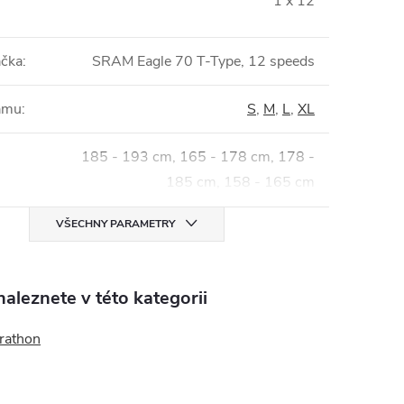
1 x 12
ačka
:
SRAM Eagle 70 T-Type, 12 speeds
rámu
:
S
,
M
,
L
,
XL
185 - 193 cm, 165 - 178 cm, 178 -
185 cm, 158 - 165 cm
VŠECHNY PARAMETRY
aleznete v této kategorii
rathon