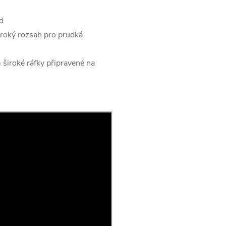
d
oký rozsah pro prudká
iroké ráfky připravené na