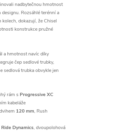
iminovali nadbytečnou hmotnost
 designu. Rozsáhlé terénní a
h kolech, dokazují, že Chisel
otnosti konstrukce pružné
a hmotnost navíc díky
egruje čep sedlové trubky,
je sedlová trubka obvykle jen
uhý rám s
Progressive XC
ním kabeláže
zdvihem
120 mm
, Rush
í
Ride Dynamics
, dvoupolohová