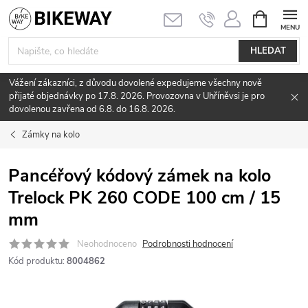
Přejít
NÁKUPNÍ
KOŠÍK
na
obsah
HLEDAT
Vážení zákazníci, z důvodu dovolené expedujeme všechny nově
přijaté objednávky po 17.8. 2026. Provozovna v Uhříněvsi je pro
dovolenou zavřena od 6.8. do 16.8. 2026.
Zámky na kolo
Pancéřový kódový zámek na kolo
Trelock PK 260 CODE 100 cm / 15
mm
Neohodnoceno
Podrobnosti hodnocení
Kód produktu:
8004862