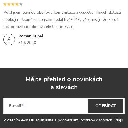
Volal jsem paní do obchodu komunikace a vysvětlení mých dotazů
spokojen. Jediné za co jsem nedal hvězdičky všechny je ,že zboží
než dorazilo od dodavatele tak to trvalo.
Roman Kubeš
31.5.2026
Mějte přehled o novinkách
a slevách
Z
á
E-mail
ODEBÍRAT
p
Vložením e-mailu souhlasíte s
podmínkami ochrany osobních údajů