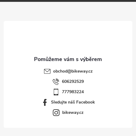
a
t
í
obchod
@
bikeway.cz
606292529
777983224
Sledujte náš Facebook
bikeway.cz