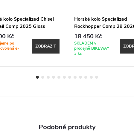
 kolo Specialized Chisel
Horské kolo Specialized
ail Comp 2025 Gloss
Rockhopper Comp 29 202
ic Deep Marine / White
Gloss Pistachio / White
00 Kč
18 450 Kč
Mountains
jeme po
SKLADEM v
ZOBRAZIT
ZOBR
dovolená e-
prodejně BIKEWAY
3 ks