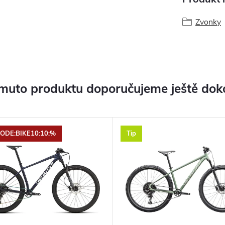
Zvonky
muto produktu doporučujeme ještě dok
ODE:BIKE10:10:%
Tip