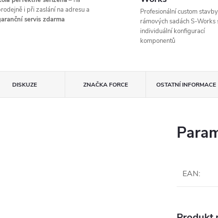
ola perfektně seřízená
– na
rodejně i při zaslání na adresu a
Profesionální custom stavby
aranční servis zdarma
rámových sadách S-Works 
individuální konfigurací
komponentů
DISKUZE
ZNAČKA
FORCE
OSTATNÍ INFORMACE
Param
EAN
:
Produkt n