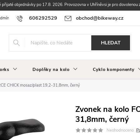
přijaté objednávky po 17.8. 2026. Provozovna v Uhříněvsi je pro dovolenou 
606292529
obchod@bikeway.cz
odmínky
Podmínky ochrany osobních údajů
Vrácení a reklamace zbo
HLEDAT
orks
Doplňky na kolo
Cyklo komponenty
RCE CHICK mosaz/plast 19,2-31,8mm, černý
Zvonek na kolo F
31,8mm, černý
Neohodnoceno
P