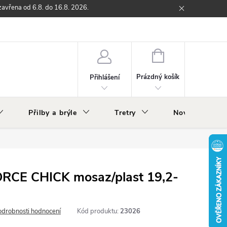
zavřena od 6.8. do 16.8. 2026.
ží
Zpětný odběr elektrozařízení s ukončenou životností
O nás
NÁKUPNÍ
KOŠÍK
Prázdný košík
Přihlášení
Přilby a brýle
Tretry
Nově v nabídc
ORCE CHICK mosaz/plast 19,2-
odrobnosti hodnocení
Kód produktu:
23026