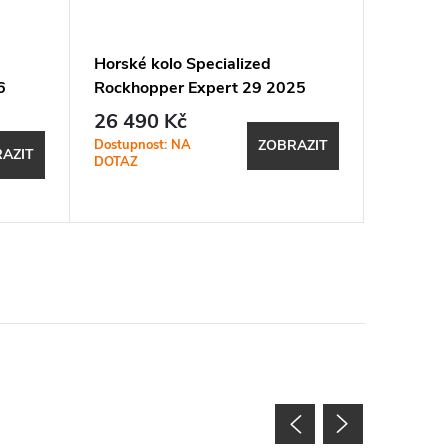
Horské kolo Specialized
Horské 
6
Rockhopper Expert 29 2025
Rockhop
Satin Cast Blue Metallic / Gloss
gloss s
26 490 Kč
14 49
Astral Blue
Dostupnost: NA
SKLADEM
ZOBRAZIT
AZIT
DOTAZ
prodejně
1 ks