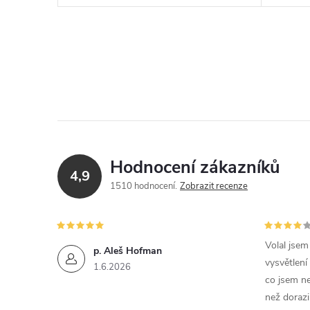
Hodnocení zákazníků
4,9
1510 hodnocení
Zobrazit recenze
Volal jse
p. Aleš Hofman
vysvětlení
1.6.2026
co jsem ne
než dorazi