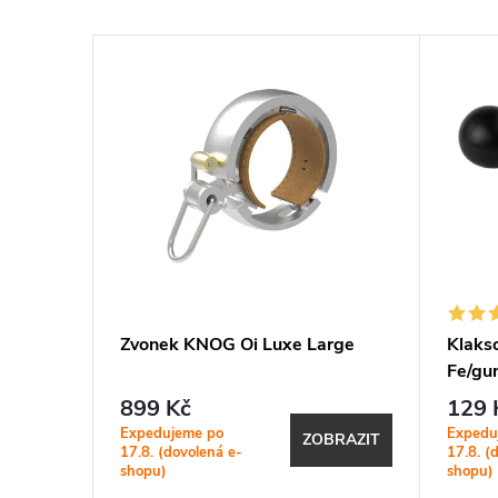
last
Zvonek KNOG Oi Luxe Large
Klakso
Fe/gu
899 Kč
129 
Expedujeme po
Expedu
KOŠÍKU
ZOBRAZIT
17.8. (dovolená e-
17.8. (
shopu)
shopu)