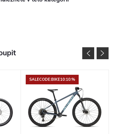
oupit
SALECODE:BIKE10:10:%