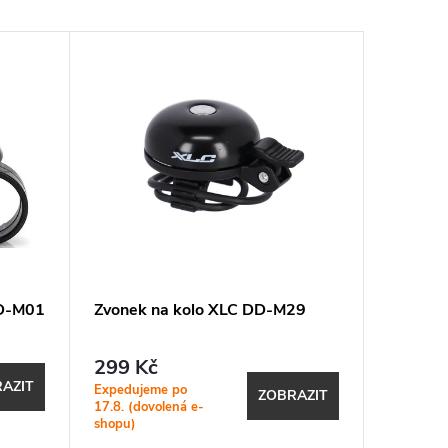
DD-M01
Zvonek na kolo XLC DD-M29
Zvonek 
299 Kč
899 K
AZIT
Expedujeme po
Expeduje
ZOBRAZIT
17.8. (dovolená e-
17.8. (do
shopu)
shopu)