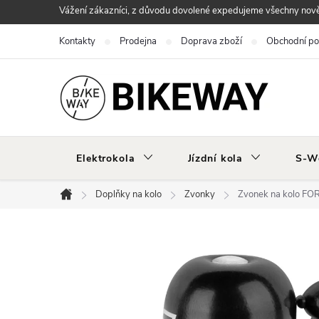
Přejít
Vážení zákazníci, z důvodu dovolené expedujeme všechny nově 
na
Kontakty
Prodejna
Doprava zboží
Obchodní p
obsah
Elektrokola
Jízdní kola
S-W
Doplňky na kolo
Zvonky
Zvonek na kolo FO
Domů