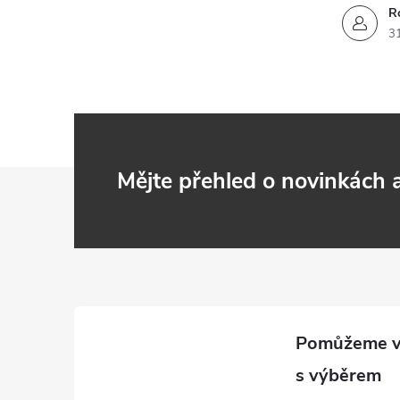
R
3
Z
Mějte přehled o novinkách
á
p
a
t