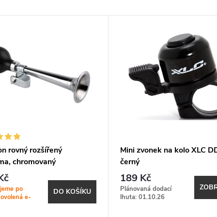
n rovný rozšířený
Mini zvonek na kolo XLC 
ma, chromovaný
černý
Kč
189 Kč
ZOBR
jeme po
Plánovaná dodací
DO KOŠÍKU
dovolená e-
lhuta: 01.10.26