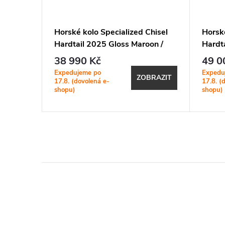
Horské kolo Specialized Chisel
Horské
026
Hardtail 2025 Gloss Maroon /
Hardt
White
Metall
38 990 Kč
49 0
Expedujeme po
Expedu
BRAZIT
ZOBRAZIT
17.8. (dovolená e-
17.8. (
shopu)
shopu)