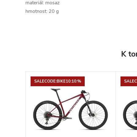
materiál: mosaz
hmotnost: 20 g
K to
SALECODE:BIKE10:10:%
SALEC