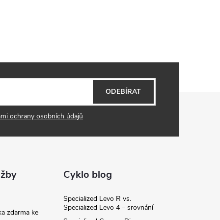
ODEBÍRAT
mi ochrany osobních údajů
užby
Cyklo blog
Specialized Levo R vs.
Specialized Levo 4 – srovnání
ka zdarma ke