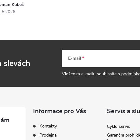
oman Kubeš
1.5.2026
E-mail
a slevách
Vložením e-mailu souhlasíte s
podmínka
Informace pro Vás
Servis a sl
Kontakty
Cyklo servis
Prodejna
Garanční prohlíd