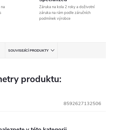
 na
Záruka na kola 2 roky a doživotní
s
záruka na rám podle záručních
podmínek výrobce
SOUVISEJÍCÍ PRODUKTY
etry produktu:
8592627132506
aleznete v této kategorii