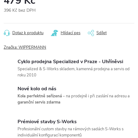
479 Kč
396 Kč bez DPH
Měrná
cena:
Dotaz k produktu
Hlídací pes
Sdílet
Značka:
WIPPERMANN
Cyklo prodejna Specialized v Praze - Uhříněvsi
Specialized & S-Works skladem, kamenná prodejna a servis od
roku 2010
Nové kolo od nás
Kola perfektně seřízená
– na prodejně i při zaslání na adresu a
garanční servis zdarma
Prémiové stavby S-Works
Profesionální custom stavby na rámových sadách S-Works s
individuální konfigurací komponentů