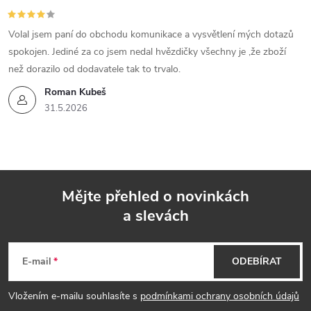
Volal jsem paní do obchodu komunikace a vysvětlení mých dotazů
spokojen. Jediné za co jsem nedal hvězdičky všechny je ,že zboží
než dorazilo od dodavatele tak to trvalo.
Roman Kubeš
31.5.2026
Mějte přehled o novinkách
a slevách
Z
á
E-mail
ODEBÍRAT
p
Vložením e-mailu souhlasíte s
podmínkami ochrany osobních údajů