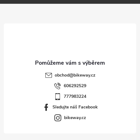
a
t
í
obchod
@
bikeway.cz
606292529
777983224
Sledujte náš Facebook
bikeway.cz