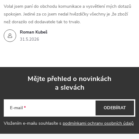
Volal jsem paní do obchodu komunikace a vysvětlení mých dotazů
spokojen. Jediné za co jsem nedal hvězdičky všechny je ,že zboží
než dorazilo od dodavatele tak to trvalo.
Roman Kubeš
31.5.2026
Mějte přehled o novinkách
a slevách
Z
á
E-mail
ODEBÍRAT
p
Vložením e-mailu souhlasíte s
podmínkami ochrany osobních údajů