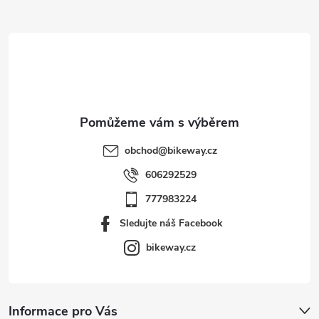
a
t
í
obchod
@
bikeway.cz
606292529
777983224
Sledujte náš Facebook
bikeway.cz
Informace pro Vás