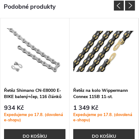
Řetěz Shimano CN-E8000 E-
Řetěz na kolo Wippermann
BIKE balený+čep, 116 článků
Connex 11SB 11-st.
11-rychlostní
934 Kč
1 349 Kč
Expedujeme po 17.8. (dovolená
Expedujeme po 17.8. (dovolená
e-shopu)
e-shopu)
DO KOŠÍKU
DO KOŠÍKU