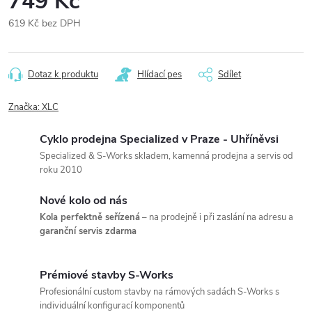
749 Kč
619 Kč bez DPH
Měrná
cena:
Dotaz k produktu
Hlídací pes
Sdílet
Značka:
XLC
Cyklo prodejna Specialized v Praze - Uhříněvsi
Specialized & S-Works skladem, kamenná prodejna a servis od
roku 2010
Nové kolo od nás
Kola perfektně seřízená
– na prodejně i při zaslání na adresu a
garanční servis zdarma
Prémiové stavby S-Works
Profesionální custom stavby na rámových sadách S-Works s
individuální konfigurací komponentů