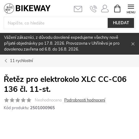
Přejít
NÁKUPNÍ
KOŠÍK
na
obsah
HLEDAT
Vážení zákazníci, z důvodu dovolené expedujeme všechny nově
přijaté objednávky po 17.8. 2026. Provozovna v Uhříněvsi je pro
dovolenou zavřena od 6.8. do 16.8. 2026.
11 rychlostní
Řetěz pro elektrokolo XLC CC-C06
136 čl. 11-st.
Neohodnoceno
Podrobnosti hodnocení
Kód produktu:
2501000965