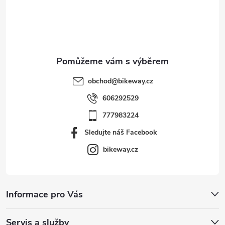
t
í
obchod
@
bikeway.cz
606292529
777983224
Sledujte náš Facebook
bikeway.cz
Informace pro Vás
Servis a služby