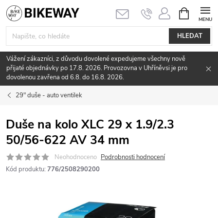
Přejít
NÁKUPNÍ
KOŠÍK
na
obsah
HLEDAT
Vážení zákazníci, z důvodu dovolené expedujeme všechny nově
přijaté objednávky po 17.8. 2026. Provozovna v Uhříněvsi je pro
dovolenou zavřena od 6.8. do 16.8. 2026.
29" duše - auto ventilek
Duše na kolo XLC 29 x 1.9/2.3
50/56-622 AV 34 mm
Neohodnoceno
Podrobnosti hodnocení
Kód produktu:
776/2508290200