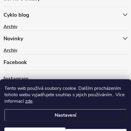
Cyklo blog
Archiv
Novinky
Archiv
Facebook
Instagram
Tento web používá soubory cookie. Dalším procházením
tohoto webu vyjadřujete souhlas s jejich používáním.. Více
informací
zde
.
Nastavení
Copyright 2026
BIKEWAY.CZ
. Všechna práva vyhrazena.
Upravit
nastavení cookies