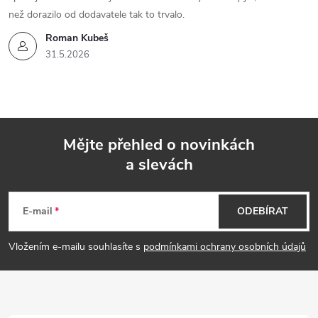
než dorazilo od dodavatele tak to trvalo.
Roman Kubeš
31.5.2026
Mějte přehled o novinkách
a slevách
Z
á
E-mail
ODEBÍRAT
p
Vložením e-mailu souhlasíte s
podmínkami ochrany osobních údajů
a