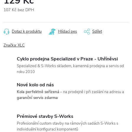
129 Kč
107 Kč bez DPH
Měrná
cena:
Dotaz k produktu
Hlídací pes
Sdílet
Značka:
XLC
Cyklo prodejna Specialized v Praze - Uhříněvsi
Specialized & S-Works skladem, kamenná prodejna a servis od
roku 2010
Nové kolo od nás
Kola perfektně seřízená
– na prodejně i při zaslání na adresu a
garanční servis zdarma
Prémiové stavby S-Works
Profesionální custom stavby na rámových sadách S-Works s
individuální konfigurací komponentů