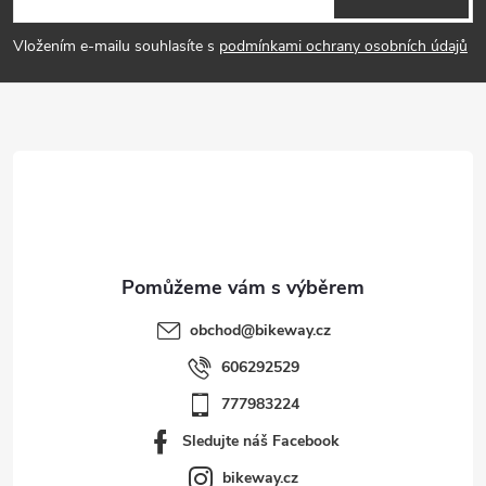
p
Vložením e-mailu souhlasíte s
podmínkami ochrany osobních údajů
a
t
í
obchod
@
bikeway.cz
606292529
777983224
Sledujte náš Facebook
bikeway.cz