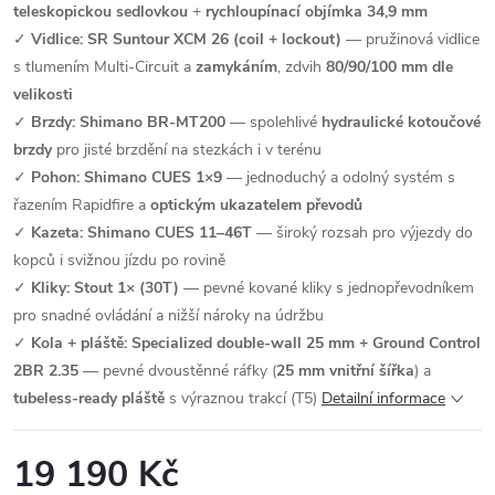
teleskopickou sedlovkou
+
rychloupínací objímka 34,9 mm
✓
Vidlice: SR Suntour XCM 26 (coil + lockout)
— pružinová vidlice
s tlumením Multi-Circuit a
zamykáním
, zdvih
80/90/100 mm dle
velikosti
✓
Brzdy: Shimano BR-MT200
— spolehlivé
hydraulické kotoučové
brzdy
pro jisté brzdění na stezkách i v terénu
✓
Pohon: Shimano CUES 1×9
— jednoduchý a odolný systém s
řazením Rapidfire a
optickým ukazatelem převodů
✓
Kazeta: Shimano CUES 11–46T
— široký rozsah pro výjezdy do
kopců i svižnou jízdu po rovině
✓
Kliky: Stout 1× (30T)
— pevné kované kliky s jednopřevodníkem
pro snadné ovládání a nižší nároky na údržbu
✓
Kola + pláště: Specialized double-wall 25 mm + Ground Control
2BR 2.35
— pevné dvoustěnné ráfky (
25 mm vnitřní šířka
) a
tubeless-ready pláště
s výraznou trakcí (T5)
Detailní informace
19 190 Kč