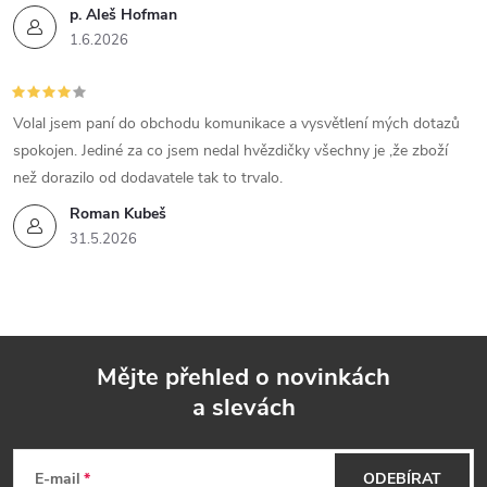
p. Aleš Hofman
1.6.2026
Volal jsem paní do obchodu komunikace a vysvětlení mých dotazů
spokojen. Jediné za co jsem nedal hvězdičky všechny je ,že zboží
než dorazilo od dodavatele tak to trvalo.
Roman Kubeš
31.5.2026
Mějte přehled o novinkách
a slevách
Z
á
E-mail
ODEBÍRAT