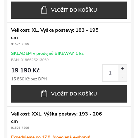
VLOŽIT DO KOŠÍKU
Velikost: XL, Výška postavy: 183 - 195
cm
91526-7205
SKLADEM v prodejně BIKEWAY
1 ks
EAN:
0196625213069
19 190 Kč
15 860 Kč bez DPH
VLOŽIT DO KOŠÍKU
Velikost: XXL, Výška postavy: 193 - 206
cm
91526-7206
Expedujeme po 17.8. (dovolená e-shopu)