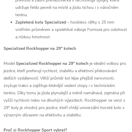
převodů a zadní přehazovačka s technologií spojky, která
udržuje řetěz pevně na místě a jízdu tichou i v náročném
terénu.
Zapletená kola Specialized
– hookless ráfky s 25 mm
vnitřním průměrem a spolehlivé náboje Formula pro odolnost
a nízkou hmotnost.
Specialized Rockhopper na 29" kolech
Model
Specialized Rockhopper na 29" kolech
je ideální volbou pro
jezdce, kteří preferují rychlost, stabilitu a efektivní překonávání
delších vzdáleností. Větší průměr kol lépe přejíždí nerovnosti,
zvyšuje trakci a zajišťuje klidnější vedení stopy i v technickém
terénu. Díky tomu je jízda plynulejší a méně namáhavá, zejména při
vyšší rychlosti nebo na dlouhých výjezdech. Rockhopper ve verzi s
29" koly je vhodný pro jezdce, kteří chtějí univerzální horské kolo s
výrazným důrazem na efektivitu a stabilitu.
Proč si Rockhopper Sport vybrat?