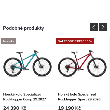
Novinka
SALECODE:BIKE10:10:%
Horské kolo Specialized
Horské kolo Specialized
Rockhopper Comp 29 2027
Rockhopper Sport 29 2026
Gloss Teal Tint Aluminium /
Gloss Maroon
24 390 Kč
19 190 Kč
Agave Grey