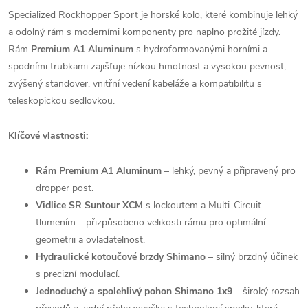
Specialized Rockhopper Sport je horské kolo, které kombinuje lehký
a odolný rám s moderními komponenty pro naplno prožité jízdy.
Rám
Premium A1 Aluminum
s hydroformovanými horními a
spodními trubkami zajišťuje nízkou hmotnost a vysokou pevnost,
zvýšený standover, vnitřní vedení kabeláže a kompatibilitu s
teleskopickou sedlovkou.
Klíčové vlastnosti:
Rám Premium A1 Aluminum
– lehký, pevný a připravený pro
dropper post.
Vidlice SR Suntour XCM
s lockoutem a Multi-Circuit
tlumením – přizpůsobeno velikosti rámu pro optimální
geometrii a ovladatelnost.
Hydraulické kotoučové brzdy Shimano
– silný brzdný účinek
s precizní modulací.
Jednoduchý a spolehlivý pohon Shimano 1x9
– široký rozsah