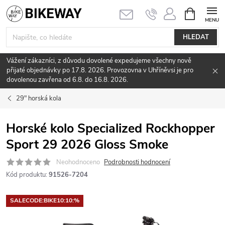
Přejít
NÁKUPNÍ
KOŠÍK
na
obsah
HLEDAT
Vážení zákazníci, z důvodu dovolené expedujeme všechny nově
přijaté objednávky po 17.8. 2026. Provozovna v Uhříněvsi je pro
dovolenou zavřena od 6.8. do 16.8. 2026.
29" horská kola
Horské kolo Specialized Rockhopper
Sport 29 2026 Gloss Smoke
Neohodnoceno
Podrobnosti hodnocení
Kód produktu:
91526-7204
SALECODE:BIKE10:10:%