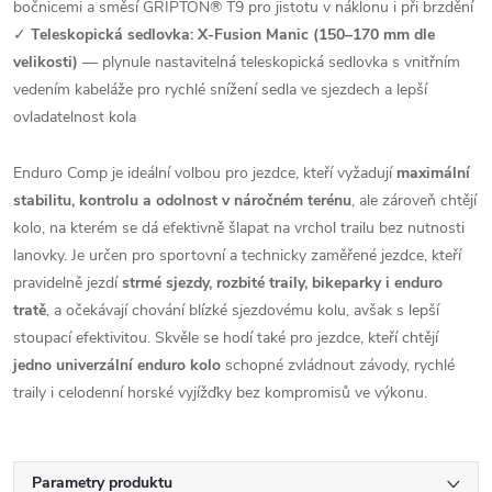
bočnicemi a směsí GRIPTON® T9 pro jistotu v náklonu i při brzdění
✓
Teleskopická sedlovka: X-Fusion Manic (150–170 mm dle
velikosti)
— plynule nastavitelná teleskopická sedlovka s vnitřním
vedením kabeláže pro rychlé snížení sedla ve sjezdech a lepší
ovladatelnost kola
Enduro Comp je ideální volbou pro jezdce, kteří vyžadují
maximální
stabilitu, kontrolu a odolnost v náročném terénu
, ale zároveň chtějí
kolo, na kterém se dá efektivně šlapat na vrchol trailu bez nutnosti
lanovky. Je určen pro sportovní a technicky zaměřené jezdce, kteří
pravidelně jezdí
strmé sjezdy, rozbité traily, bikeparky i enduro
tratě
, a očekávají chování blízké sjezdovému kolu, avšak s lepší
stoupací efektivitou. Skvěle se hodí také pro jezdce, kteří chtějí
jedno univerzální enduro kolo
schopné zvládnout závody, rychlé
traily i celodenní horské vyjížďky bez kompromisů ve výkonu.
Parametry produktu