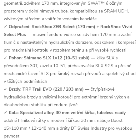
geometrií, zdvihem 170 mm, integrovaným SWAT™ úložným
prostorem v dolní rámové trubce, kompatibilitou se SRAM UDH,
závitovým středem a vnitřním vedením kabeláže
✓
Odpružení: RockShox ZEB Select (170 mm) + RockShox Vivid
Select Plus
— masivní enduro vidlice se zdvihem 170 mm a zadní
tlumič s nastavitelným hydraulickým dorazem, odskokem i kompresí
pro maximální kontrolu v rozbitém terénu a při vysoké rychlosti
✓
Pohon: Shimano SLX 1×12 (10–51 zubů)
— kliky SLX s
převodníkem 30T, kazeta 10–51, přehazovačka SLX SGS a přesné
mechanické řazení SLX pro široký rozsah převodů a spolehlivý chod
v těžkých podmínkách
✓
Brzdy: TRP Trail EVO (220 / 203 mm)
— čtyřpístkové
hydraulické brzdy s velkými kotouči pro extrémní brzdný výkon a
dlouhodobou stabilitu při enduro jízdě
✓
Kola: Specialized alloy, 30 mm vnitřní šířka, tubeless ready
—
odolné hliníkové ráfky s moderní šířkou 30 mm, náboje Boost
15×110 mm / 12×148 mm a dráty DT Swiss Industry pro vysokou
pevnost