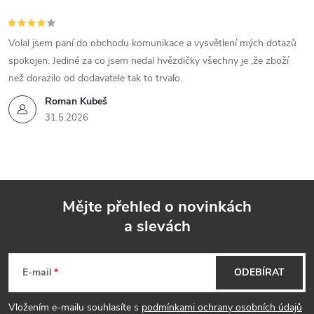
Volal jsem paní do obchodu komunikace a vysvětlení mých dotazů
spokojen. Jediné za co jsem nedal hvězdičky všechny je ,že zboží
než dorazilo od dodavatele tak to trvalo.
Roman Kubeš
31.5.2026
Mějte přehled o novinkách
a slevách
Z
á
E-mail
ODEBÍRAT
p
Vložením e-mailu souhlasíte s
podmínkami ochrany osobních údajů