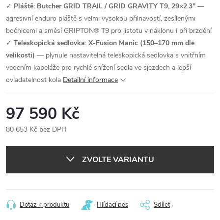
✓
Pláště: Butcher GRID TRAIL / GRID GRAVITY T9, 29×2.3"
—
agresivní enduro pláště s velmi vysokou přilnavostí, zesílenými
bočnicemi a směsí GRIPTON® T9 pro jistotu v náklonu i při brzdění
✓
Teleskopická sedlovka: X-Fusion Manic (150–170 mm dle
velikosti)
— plynule nastavitelná teleskopická sedlovka s vnitřním
vedením kabeláže pro rychlé snížení sedla ve sjezdech a lepší
ovladatelnost kola
Detailní informace
97 590 Kč
80 653 Kč bez DPH
Měrná
cena:
ZVOLTE VARIANTU
Dotaz k produktu
Hlídací pes
Sdílet