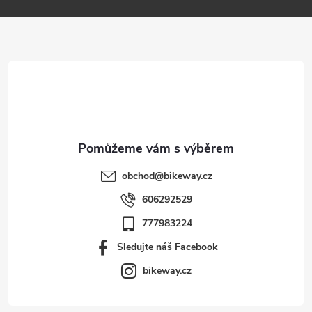
a
t
í
obchod
@
bikeway.cz
606292529
777983224
Sledujte náš Facebook
bikeway.cz