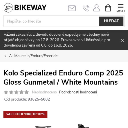
Přejít
NÁKUPNÍ
KOŠÍK
na
obsah
HLEDAT
Vážení zákazníci, z důvodu dovolené expedujeme všechny nově
přijaté objednávky po 17.8. 2026. Provozovna v Uhříněvsi je pro
dovolenou zavřena od 6.8. do 16.8. 2026.
All Mountain/Enduro/Freeride
Kolo Specialized Enduro Comp 2025
Gloss Gunmetal / White Mountains
Neohodnoceno
Podrobnosti hodnocení
Kód produktu:
93625-5002
SALECODE:BIKE10:10:%