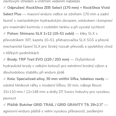
závitovým středem a vnitřním vedením kabeláže
✓
Odpružení: RockShox ZEB Select (170 mm) + RockShox Vivid
Select Plus
— masivní enduro vidlice se zdvihem 170 mm a zadní
tlumič s nastavitelným hydraulickým dorazem, odskokem i kompresí
pro maximální kontrolu v rozbitém terénu a při vysoké rychlosti
✓
Pohon: Shimano SLX 1×12 (10–51 zubů)
— kliky SLX s
převodníkem 30T, kazeta 10–51, přehazovačka SLX SGS a přesné
mechanické řazení SLX pro široký rozsah převodů a spolehlivý chod
v těžkých podmínkách
✓
Brzdy: TRP Trail EVO (220 / 203 mm)
— čtyřpístkové
hydraulické brzdy s velkými kotouči pro extrémní brzdný výkon a
dlouhodobou stabilitu při enduro jízdě
✓
Kola: Specialized alloy, 30 mm vnitřní šířka, tubeless ready
—
odolné hliníkové ráfky s moderní šířkou 30 mm, náboje Boost
15×110 mm / 12×148 mm a dráty DT Swiss Industry pro vysokou
pevnost
✓
Pláště: Butcher GRID TRAIL / GRID GRAVITY T9, 29×2.3"
—
agresivní enduro pláště s velmi vysokou přilnavostí, zesílenými