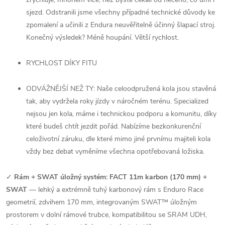
sjezd. Odstranili jsme všechny případné technické důvody ke
zpomalení a učinili z Endura neuvěřitelně účinný šlapací stroj.
Konečný výsledek? Méně houpání. Větší rychlost.
RYCHLOST DÍKY FITU
ODVÁŽNĚJŠÍ NEŽ TY: Naše celoodpružená kola jsou stavěná
tak, aby vydržela roky jízdy v náročném terénu. Specialized
nejsou jen kola, máme i technickou podporu a komunitu, díky
které budeš chtít jezdit pořád. Nabízíme bezkonkurenční
celoživotní záruku, dle které mimo jiné prvnímu majiteli kola
vždy bez debat vyměníme všechna opotřebovaná ložiska.
✓
Rám + SWAT úložný systém: FACT 11m karbon (170 mm) +
SWAT
— lehký a extrémně tuhý karbonový rám s Enduro Race
geometrií, zdvihem 170 mm, integrovaným SWAT™ úložným
prostorem v dolní rámové trubce, kompatibilitou se SRAM UDH,