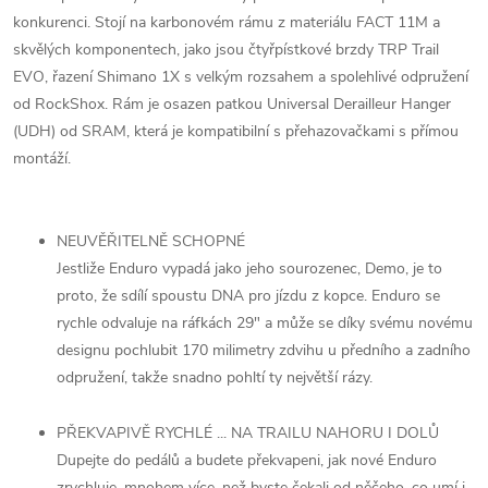
konkurenci. Stojí na karbonovém rámu z materiálu FACT 11M a
skvělých komponentech, jako jsou čtyřpístkové brzdy TRP Trail
EVO, řazení Shimano 1X s velkým rozsahem a spolehlivé odpružení
od RockShox. Rám je osazen patkou Universal Derailleur Hanger
(UDH) od SRAM, která je kompatibilní s přehazovačkami s přímou
montáží.
NEUVĚŘITELNĚ SCHOPNÉ
Jestliže Enduro vypadá jako jeho sourozenec, Demo, je to
proto, že sdílí spoustu DNA pro jízdu z kopce. Enduro se
rychle odvaluje na ráfkách 29" a může se díky svému novému
designu pochlubit 170 milimetry zdvihu u předního a zadního
odpružení, takže snadno pohltí ty největší rázy.
PŘEKVAPIVĚ RYCHLÉ ... NA TRAILU NAHORU I DOLŮ
Dupejte do pedálů a budete překvapeni, jak nové Enduro
zrychluje, mnohem více, než byste čekali od něčeho, co umí i