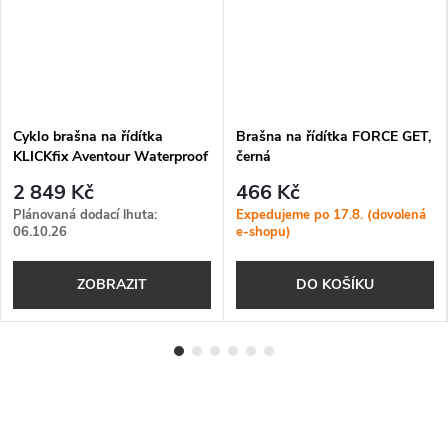
Cyklo brašna na řídítka
Brašna na řídítka FORCE GET,
KLICKfix Aventour Waterproof
černá
(bez adaptéru)
2 849 Kč
466 Kč
Plánovaná dodací lhuta:
Expedujeme po 17.8. (dovolená
06.10.26
e-shopu)
ZOBRAZIT
DO KOŠÍKU