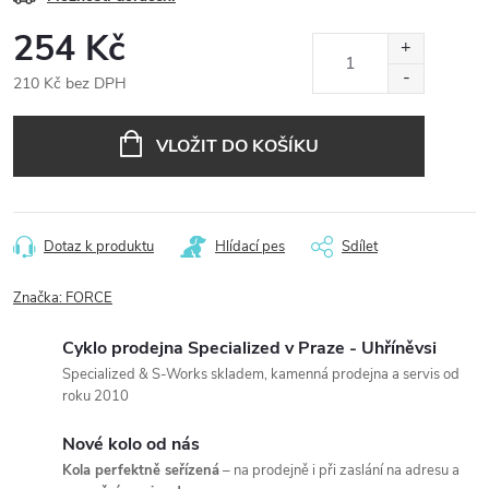
254 Kč
210 Kč bez DPH
Měrná
cena:
VLOŽIT DO KOŠÍKU
Dotaz k produktu
Hlídací pes
Sdílet
Značka:
FORCE
Cyklo prodejna Specialized v Praze - Uhříněvsi
Specialized & S-Works skladem, kamenná prodejna a servis od
roku 2010
Nové kolo od nás
Kola perfektně seřízená
– na prodejně i při zaslání na adresu a