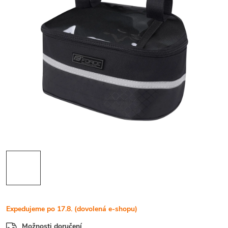
Expedujeme po 17.8. (dovolená e-shopu)
Možnosti doručení