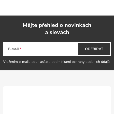
Mějte přehled o novinkách
a slevách
Z
á
E-mail
ODEBÍRAT
p
Vložením e-mailu souhlasíte s
podmínkami ochrany osobních údajů
a
t
í