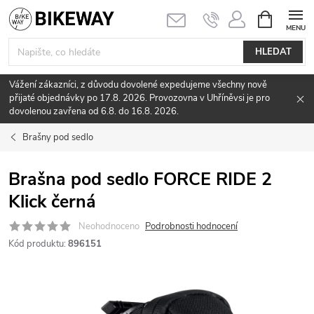
Přejít
NÁKUPNÍ
KOŠÍK
na
obsah
HLEDAT
Vážení zákazníci, z důvodu dovolené expedujeme všechny nově
přijaté objednávky po 17.8. 2026. Provozovna v Uhříněvsi je pro
dovolenou zavřena od 6.8. do 16.8. 2026.
Brašny pod sedlo
Brašna pod sedlo FORCE RIDE 2
Klick černá
Neohodnoceno
Podrobnosti hodnocení
Kód produktu:
896151