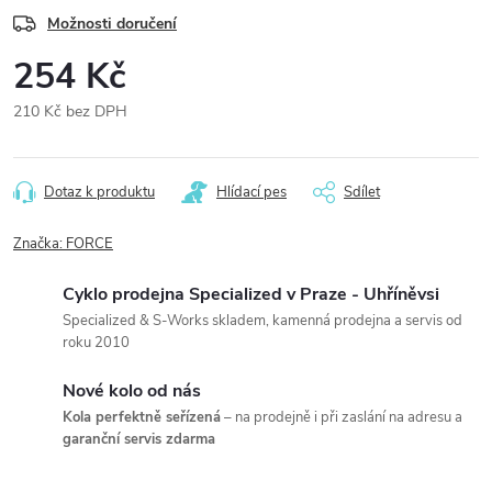
Možnosti doručení
254 Kč
210 Kč bez DPH
Měrná
cena:
Dotaz k produktu
Hlídací pes
Sdílet
Značka:
FORCE
Cyklo prodejna Specialized v Praze - Uhříněvsi
Specialized & S-Works skladem, kamenná prodejna a servis od
roku 2010
Nové kolo od nás
Kola perfektně seřízená
– na prodejně i při zaslání na adresu a
garanční servis zdarma