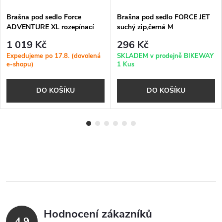
Brašna pod sedlo Force
Brašna pod sedlo FORCE JET
ADVENTURE XL rozepínací
suchý zip,černá M
černá
1 019 Kč
296 Kč
Expedujeme po 17.8. (dovolená
SKLADEM v prodejně BIKEWAY
e-shopu)
1 Kus
DO KOŠÍKU
DO KOŠÍKU
Hodnocení zákazníků
4,9