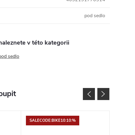
pod sedlo
aleznete v této kategorii
pod sedlo
oupit
SALECODE:BIKE10:10:%
SALECOD