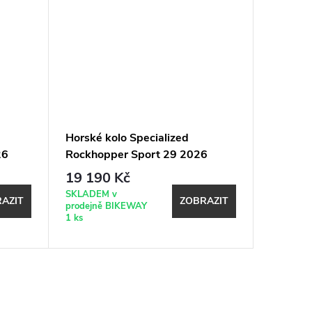
Horské kolo Specialized
Horské 
26
Rockhopper Sport 29 2026
Rockho
Gloss Dune White
Gloss P
19 190 Kč
24 39
SKLADEM v
Expeduje
AZIT
ZOBRAZIT
prodejně BIKEWAY
17.8. (do
1 ks
shopu)