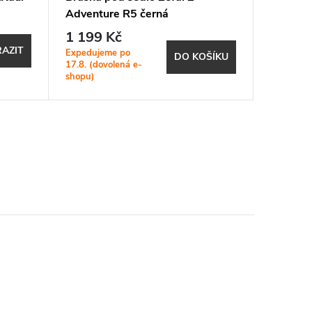
Adventure R5 černá
Z Adven
1 199 Kč
1 359
AZIT
Expedujeme po
Expeduje
DO KOŠÍKU
17.8. (dovolená e-
17.8. (do
shopu)
shopu)