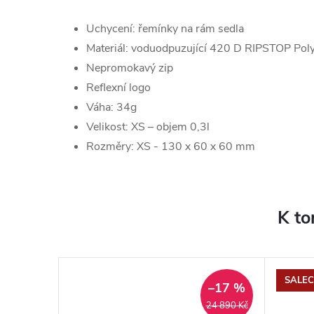
Uchycení: řemínky na rám sedla
Materiál: voduodpuzující 420 D RIPSTOP Poly
Nepromokavý zip
Reflexní logo
Váha: 34g
Velikost: XS – objem 0,3l
Rozměry:
XS - 130 x 60 x 60 mm
K to
SALEC
–17 %
24 890 Kč