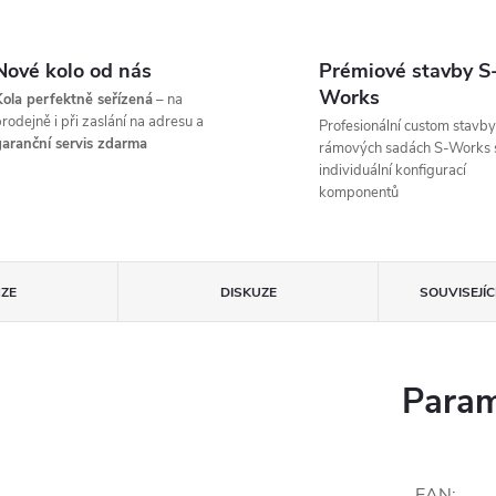
Nové kolo od nás
Prémiové stavby S
Works
ola perfektně seřízená
– na
rodejně i při zaslání na adresu a
Profesionální custom stavby
aranční servis zdarma
rámových sadách S-Works 
individuální konfigurací
komponentů
ZE
DISKUZE
SOUVISEJÍ
Param
EAN
: