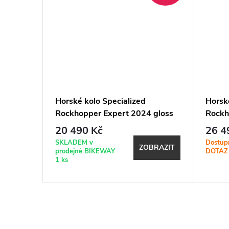
Horské kolo Specialized
Horsk
025
Rockhopper Expert 2024 gloss
Rockh
/ White
electric green - dark moss green
Gloss 
20 490 Kč
26 4
Gold M
SKLADEM v
Dostup
BRAZIT
ZOBRAZIT
prodejně BIKEWAY
DOTAZ
1 ks