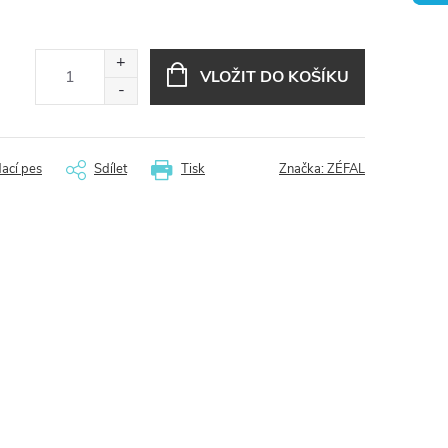
VLOŽIT DO KOŠÍKU
dací pes
Sdílet
Tisk
Značka:
ZÉFAL