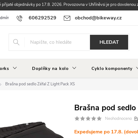
přijaté objednávky po 17.8. 2026. Provozovna v Uhříněvsi je pro dovolenou 
606292529
obchod@bikeway.cz
odmínky
Podmínky ochrany osobních údajů
Vrácení a reklamace zbo
HLEDAT
orks
Doplňky na kolo
Cyklo komponenty
Brašna pod sedlo Zéfal Z Light Pack XS
Brašna pod sedlo 
Neohodnoceno
P
Expedujeme po 17.8. (dovo