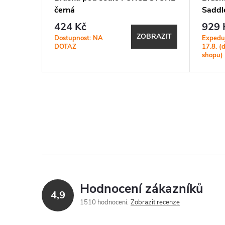
černá
Saddl
424 Kč
929 
ZOBRAZIT
Dostupnost: NA
Expedu
BRAZIT
DOTAZ
17.8. (
shopu)
Hodnocení zákazníků
4,9
1510 hodnocení
Zobrazit recenze