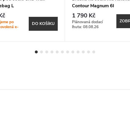
ebag L
Contour Magnum 6l
Kč
1 790 Kč
ZOBR
jeme po
Plánovaná dodací
DO KOŠÍKU
dovolená e-
lhuta: 08.08.26