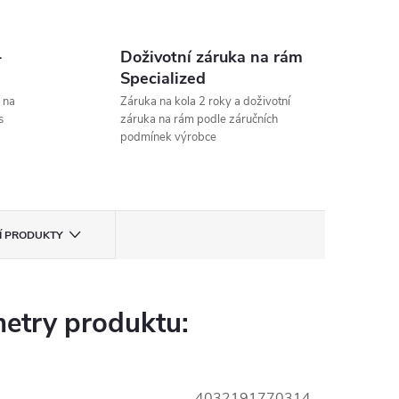
-
Doživotní záruka na rám
Specialized
 na
Záruka na kola 2 roky a doživotní
s
záruka na rám podle záručních
podmínek výrobce
CÍ PRODUKTY
etry produktu:
4032191770314