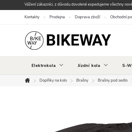
Přejít
Vážení zákazníci, z důvodu dovolené expedujeme všechny nově 
na
Kontakty
Prodejna
Doprava zboží
Obchodní p
obsah
Elektrokola
Jízdní kola
S-W
Doplňky na kolo
Brašny
Brašny pod sedlo
Domů