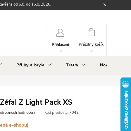
zavřena od 6.8. do 16.8. 2026.
ží
Zpětný odběr elektrozařízení s ukončenou životností
O nás
NÁKUPNÍ
KOŠÍK
Prázdný košík
Přihlášení
Přilby a brýle
Tretry
Nově v nabídc
Zéfal Z Light Pack XS
odrobnosti hodnocení
Kód produktu:
7042
lená e-shopu)