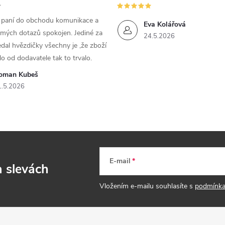
m paní do obchodu komunikace a
Eva Kolářová
 mých dotazů spokojen. Jediné za
24.5.2026
dal hvězdičky všechny je ,že zboží
lo od dodavatele tak to trvalo.
oman Kubeš
1.5.2026
E-mail
a slevách
Vložením e-mailu souhlasíte s
podmínka