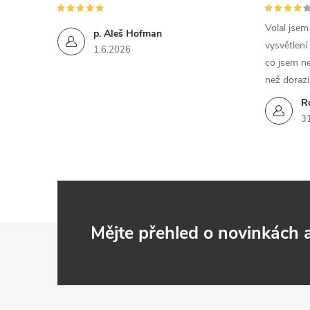
Volal jse
p. Aleš Hofman
vysvětlení
1.6.2026
co jsem ne
než dorazi
R
3
Z
Mějte přehled o novinkách
á
p