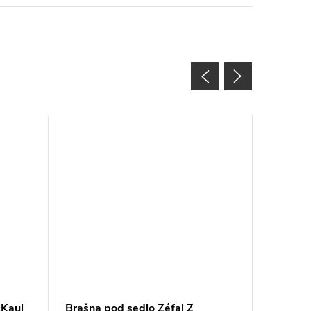
&Kaul
Brašna pod sedlo Zéfal Z
Podsedl