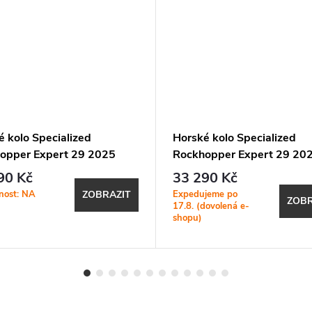
é kolo Specialized
Horské kolo Specialized
opper Expert 29 2025
Rockhopper Expert 29 20
Silver Dust / Satin Burnt
Satin Quartz Metallic
90 Kč
33 290 Kč
etallic
nost: NA
Expedujeme po
ZOBRAZIT
ZOBR
17.8. (dovolená e-
shopu)