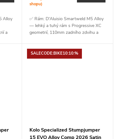
shopu)
 Alloy
✅ Rám: D'Aluisio Smartweld M5 Alloy
— lehký a tuhý rám s Progressive XC
ií a
geometrií, 110mm zadního zdvihu a
ckShox
vnitřním vedením kabeláže ✅ Vidlice:
RockShox SID — závodní XC vidlice...
SALECODE:BIKE10:10:%
mper
Kolo Specialized Stumpjumper
15 EVO Alloy Comp 2026 Satin