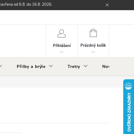
zavřena od 6.8. do 16.8. 2026.
ží
Zpětný odběr elektrozařízení s ukončenou životností
O nás
NÁKUPNÍ
KOŠÍK
Prázdný košík
Přihlášení
Přilby a brýle
Tretry
Nově v nabídc