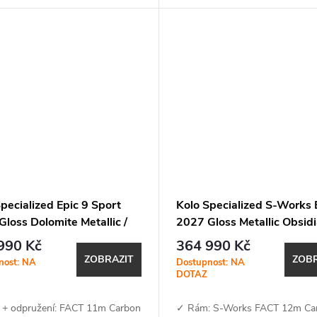
ní odpružení se 3...
BOX 2.0 a citlivé odpružení se 3.
pecialized Epic 9 Sport
Kolo Specialized S-Works 
loss Dolomite Metallic /
2027 Gloss Metallic Obsid
ic Obsidian
Multi Color Dry Impasto
990 Kč
364 990 Kč
ZOBRAZIT
ZOBR
nost: NA
Dostupnost: NA
DOTAZ
+ odpružení: FACT 11m Carbon
✓ Rám: S-Works FACT 12m Ca