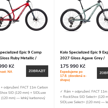
Specialized Epic 9 Comp
Kolo Specialized Epic 9 Ex
loss Ruby Metallic /
2027 Gloss Agave Grey /
ic White Silver
Metallic White Silver
990 Kč
175 990 Kč
ZOBRAZIT
nost: NA
Expedujeme po
ZOBR
17.8. (dovolená e-
shopu)
+ odpružení: FACT 11m Carbon
✓ Rám + odpružení: FACT 11m
Shox SID (120 mm) + SIDLuxe
+ RockShox SID Select+ (120 
+ (120 mm) — lehký karbonový
SIDLuxe Select+ (120 mm) — l
XC geometrií, SWAT BOX 2.0 a
karbonový rám s XC geometrií