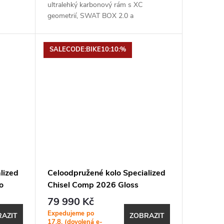
ultralehký karbonový rám s XC
geometrií, SWAT BOX 2.0 a
hon ✓
optimalizací pro bezdrátový
Flight
pohon✓ Vidlice: RockShox SID
Ultimate Flight...
SALECODE:BIKE10:10:%
lized
Celoodpružené kolo Specialized
o
Chisel Comp 2026 Gloss
Emerald Metallic
79 990 Kč
Expedujeme po
AZIT
ZOBRAZIT
17.8. (dovolená e-