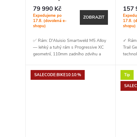
Charcoal Tint Silver Dust
Sands
79 990 Kč
157 
Expedujeme po
Expedu
ZOBRAZIT
17.8. (dovolená e-
17.8. (
shopu)
shopu)
✅ Rám: D'Aluisio Smartweld M5 Alloy
✓ Rám 
— lehký a tuhý rám s Progressive XC
Trail 
geometrií, 110mm zadního zdvihu a
techno
vnitřním vedením
nastavi
kabeláže✅ Vidlice: RockShox...
závitov
SRAM..
SALECODE:BIKE10:10:%
Tip
SALEC