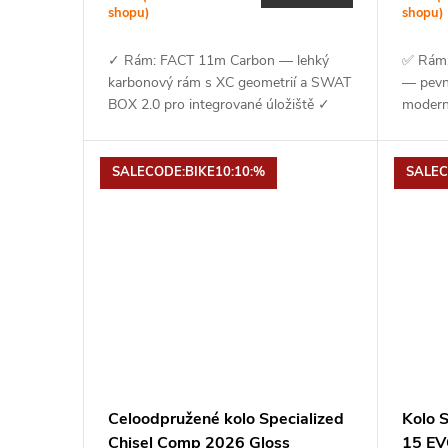
shopu)
shopu)
✓ Rám: FACT 11m Carbon — lehký
✅ Rám:
karbonový rám s XC geometrií a SWAT
— pevný
BOX 2.0 pro integrované úložiště ✓
modern
Vidlice: RockShox SID Ultimate Flight
zdvihe
Attendant (120 mm) —...
Recon S
SALECODE:BIKE10:10:%
SALEC
Celoodpružené kolo Specialized
Kolo 
Chisel Comp 2026 Gloss
15 EV