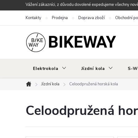
Přejít
Vážení zákazníci, z důvodu dovolené expedujeme všechny nově 
na
Kontakty
Prodejna
Doprava zboží
Obchodní p
obsah
Elektrokola
Jízdní kola
S-W
Jízdní kola
Celoodpružená horská kola
Domů
Celoodpružená hor