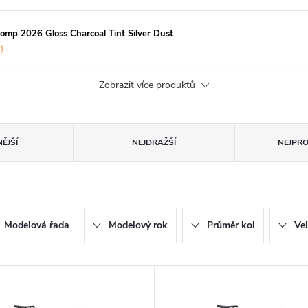
Comp 2026 Gloss Charcoal Tint Silver Dust
)
Zobrazit více produktů
ĚJŠÍ
NEJDRAŽŠÍ
NEJPR
Modelová řada
Modelový rok
Průměr kol
Ve