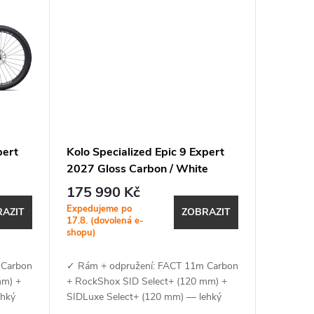
pert
Kolo Specialized Epic 9 Expert
2027 Gloss Carbon / White
175 990 Kč
Expedujeme po
AZIT
ZOBRAZIT
17.8. (dovolená e-
shopu)
 Carbon
✓ Rám + odpružení: FACT 11m Carbon
mm) +
+ RockShox SID Select+ (120 mm) +
ehký
SIDLuxe Select+ (120 mm) — lehký
, SWAT
karbonový rám s XC geometrií, SWAT