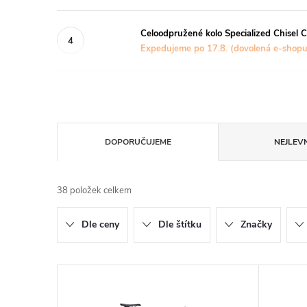
Celoodpružené kolo Specialized Chisel 
Expedujeme po 17.8. (dovolená e-shopu
Ř
DOPORUČUJEME
NEJLEVN
a
38
položek celkem
z
Dle ceny
Dle štítku
Značky
e
n
V