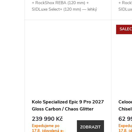
+ RockShox REBA (120 mm) +
+ Rock
SIDLuxe Select+ (120 mm) — lehký
SIDLux
karbonový rám s XC geometrií a
karbon
efektivní odpružení pro rychlou a
efektiv
stabilní jízdu ✓...
SALEC
Kolo Specialized Epic 9 Pro 2027
Celoo
Gloss Carbon / Chaos Glitter
Chise
Pearl / Chrome
239 990 Kč
62 9
Expedujeme po
Expedu
ZOBRAZIT
17.8. (dovolená e-
17.8. (