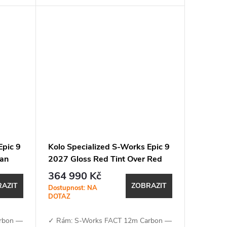
..
BOX 2.0 a citlivé odpružení se...
Epic 9
Kolo Specialized S-Works Epic 9
ian
2027 Gloss Red Tint Over Red
Reflex
364 990 Kč
AZIT
ZOBRAZIT
Dostupnost: NA
DOTAZ
rbon —
✓ Rám: S-Works FACT 12m Carbon —