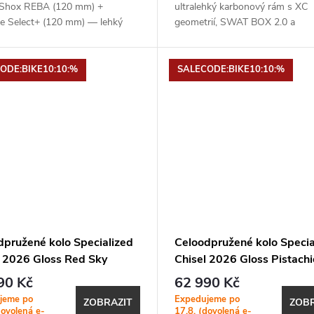
Shox REBA (120 mm) +
ultralehký karbonový rám s XC
e Select+ (120 mm) — lehký
geometrií, SWAT BOX 2.0 a
ový rám s XC geometrií a
optimalizací pro bezdrátový po
ní odpružení pro rychlou a...
Vidlice: RockShox SID Ultimate 
Attendant (120...
ODE:BIKE10:10:%
SALECODE:BIKE10:10:%
dpružené kolo Specialized
Celoodpružené kolo Specia
l 2026 Gloss Red Sky
Chisel 2026 Gloss Pistachi
90 Kč
62 990 Kč
jeme po
Expedujeme po
ZOBRAZIT
ZOBR
dovolená e-
17.8. (dovolená e-