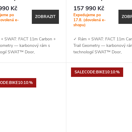
tone Metallic
Shadow Silver
990 Kč
157 990 Kč
jeme po
Expedujeme po
ZOBRAZIT
ZOBR
dovolená e-
17.8. (dovolená e-
shopu)
+ SWAT: FACT 11m Carbon +
✓ Rám + SWAT: FACT 11m Car
Geometry — karbonový rám s
Trail Geometry — karbonový rá
logií SWAT™ Door,
technologií SWAT™ Door,
telným úhlem hlavové trubky,
nastavitelným úhlem hlavové tru
ým středem, kompatibilitou se
závitovým středem, kompatibilit
.
SRAM UDH a...
SALECODE:BIKE10:10:%
ODE:BIKE10:10:%