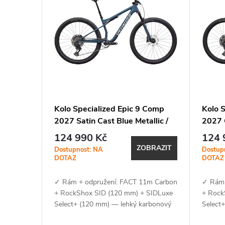
í
ý
p
p
r
i
o
s
d
p
Kolo Specialized Epic 9 Comp
Kolo 
u
2027 Satin Cast Blue Metallic /
2027 G
r
White
Metall
124 990 Kč
124 
k
ZOBRAZIT
o
Dostupnost: NA
Dostup
DOTAZ
DOTAZ
t
d
✓ Rám + odpružení: FACT 11m Carbon
✓ Rám 
+ RockShox SID (120 mm) + SIDLuxe
+ Rock
ů
u
Select+ (120 mm) — lehký karbonový
Select
rám s XC geometrií, SWAT BOX 2.0 a
rám s 