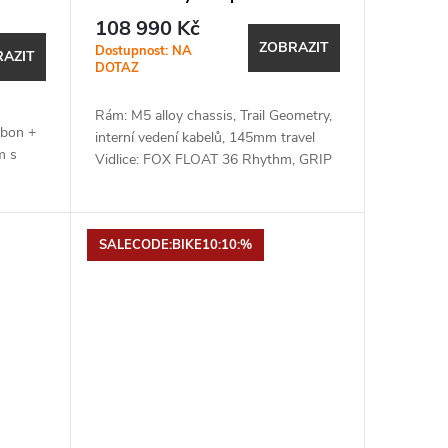
Desert Rose Tint
108 990 Kč
ZOBRAZIT
Dostupnost: NA
AZIT
DOTAZ
Rám: M5 alloy chassis, Trail Geometry,
bon +
interní vedení kabelů, 145mm travel
m s
Vidlice: FOX FLOAT 36 Rhythm, GRIP
damper, 150-160mm travel,
bky,
15x110mm QR Zadní tlumič: FOX
ou se
FLOAT X...
SALECODE:BIKE10:10:%