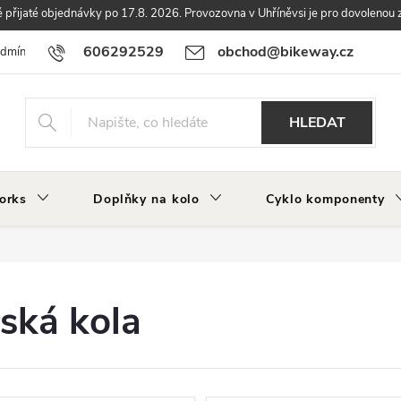
přijaté objednávky po 17.8. 2026. Provozovna v Uhříněvsi je pro dovolenou 
606292529
obchod@bikeway.cz
odmínky
Podmínky ochrany osobních údajů
Vrácení a reklamace zbo
HLEDAT
orks
Doplňky na kolo
Cyklo komponenty
ská kola