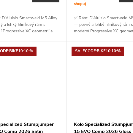
shopu)
 D'Aluisio Smartweld M5 Alloy
✅ Rám: D'Aluisio Smartweld M5
 a lehký hliníkový rám s
— pevný a lehký hliníkový rám s
í Progressive XC geometrií a
moderní Progressive XC geometr
m 110 mm ✅ Vidlice: RockShox
zdvihem 110 mm✅ Vidlice: Ro
ilver RL — robustní vidlice se...
Recon...
ODE:BIKE10:10:%
SALECODE:BIKE10:10:%
Specialized Stumpjumper
Kolo Specialized Stumpju
O Comp 2026 Satin
15 EVO Comp 2026 Gloss