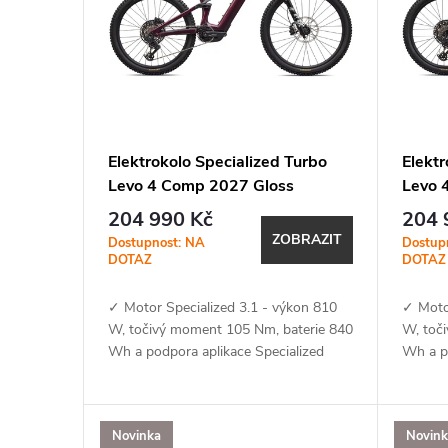
p
o
i
d
s
u
p
Elektrokolo Specialized Turbo
Elektr
k
Levo 4 Comp 2027 Gloss
Levo 
r
Bordeaux Metallic / Ruby Metallic
Cool 
204 990 Kč
204 
t
ZOBRAZIT
o
Dostupnost: NA
Dostup
DOTAZ
DOTAZ
ů
d
✓ Motor Specialized 3.1 - výkon 810
✓ Moto
W, točivý moment 105 Nm, baterie 840
W, toč
u
Wh a podpora aplikace Specialized
Wh a p
(MicroTune, OTA aktualizace,
(MicroT
k
Bluetooth, ANT+, Apple Find My)✓...
Bluetoo
Novinka
Novin