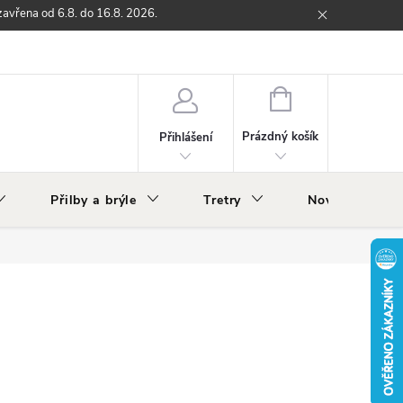
zavřena od 6.8. do 16.8. 2026.
ží
Zpětný odběr elektrozařízení s ukončenou životností
O nás
NÁKUPNÍ
KOŠÍK
Prázdný košík
Přihlášení
Přilby a brýle
Tretry
Nově v nabídc