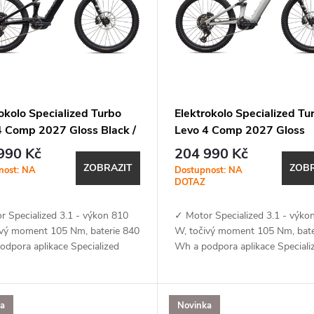
okolo Specialized Turbo
Elektrokolo Specialized Tu
4 Comp 2027 Gloss Black /
Levo 4 Comp 2027 Gloss
Grey
Dolomite / Shadow Silver
990 Kč
204 990 Kč
ZOBRAZIT
ZOBR
nost: NA
Dostupnost: NA
DOTAZ
r Specialized 3.1 - výkon 810
✓ Motor Specialized 3.1 - výko
ivý moment 105 Nm, baterie 840
W, točivý moment 105 Nm, bate
odpora aplikace Specialized
Wh a podpora aplikace Speciali
une, OTA aktualizace,
(MicroTune, OTA aktualizace,
th, ANT+, Apple Find My)✓...
Bluetooth, ANT+, Apple Find My
ka
Novinka