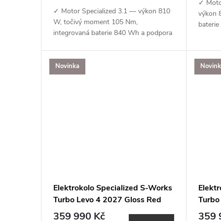
✓ Moto
✓ Motor Specialized 3.1 — výkon 810
výkon 
W, točivý moment 105 Nm,
bateri
integrovaná baterie 840 Wh a podpora
Special
aplikace Specialized (MicroTune, OTA
aktuali
aktualizace, Bluetooth, ANT+, Apple
Find My
Find...
Novinka
Novin
Elektrokolo Specialized S-Works
Elekt
Turbo Levo 4 2027 Gloss Red
Turbo
Tint / Silver Dust / Metallic White
Tint 
359 990 Kč
359 