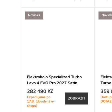
aplikace Specialized (MicroTune, OTA
aplikac
aktualizace, Bluetooth, ANT+, Apple
aktuali
Find...
Find...
Novinka
Novin
Elektrokolo Specialized Turbo
Elekt
Levo 4 EVO Pro 2027 Satin
Turbo
Carbon / Dolomite
Smoke
282 490 Kč
359 
Expedujeme po
Dostup
ZOBRAZIT
17.8. (dovolená e-
DOTAZ
shopu)