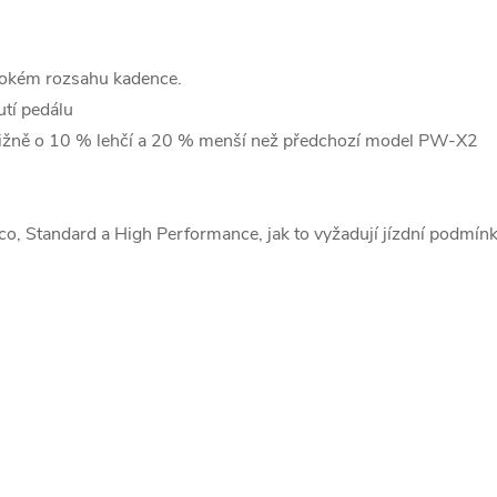
okém rozsahu kadence.
tí pedálu
bližně o 10 % lehčí a 20 % menší než předchozí model PW-X2
o, Standard a High Performance, jak to vyžadují jízdní podmín