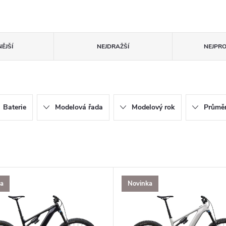
ĚJŠÍ
NEJDRAŽŠÍ
NEJPR
Baterie
Modelová řada
Modelový rok
Průměr
ka
Novinka