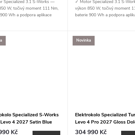
r Specialized 3.1 S-Works —
✓ Motor Specialized 3.1 S-Wor
850 W, točivý moment 111 Nm,
výkon 850 W, točivý moment 1
e 900 Wh a podpora aplikace
baterie 900 Wh a podpora aplik
ized (MicroTune, OTA
Specialized (MicroTune, OTA
zace, Bluetooth, ANT+, Apple
aktualizace, Bluetooth, ANT+, A
)✓...
Find My)✓...
ka
Novinka
rokolo Specialized S-Works
Elektrokolo Specialized Tu
 Levo 4 2027 Satin Blue
Levo 4 Pro 2027 Gloss Dol
/ Chrome
Metallic / Smoke
990 Kč
304 990 Kč