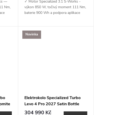
ks —
✓ Motor Specialized 3.1 S-Works -
11 Nm,
výkon 850 W, točivý moment 111 Nm,
ace
baterie 900 Wh a podpora aplikace
Specialized (MicroTune, OTA
pple
aktualizace, Bluetooth, ANT+, Apple
Find My)✓...
Novinka
rbo
Elektrokolo Specialized Turbo
omite
Levo 4 Pro 2027 Satin Bottle
Green / Silver Dust
304 990 Kč