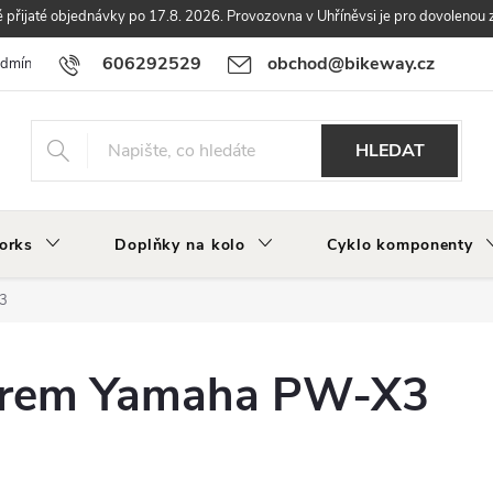
přijaté objednávky po 17.8. 2026. Provozovna v Uhříněvsi je pro dovolenou 
606292529
obchod@bikeway.cz
odmínky
Podmínky ochrany osobních údajů
Vrácení a reklamace zbo
HLEDAT
orks
Doplňky na kolo
Cyklo komponenty
X3
torem Yamaha PW-X3