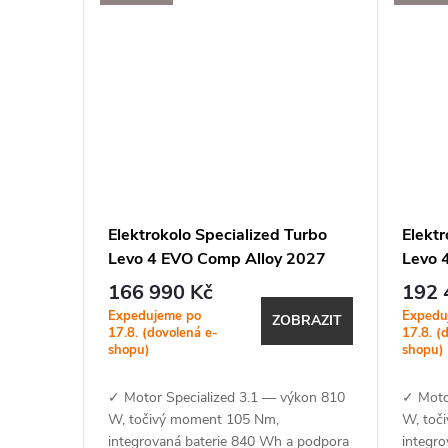
t
ů
Elektrokolo Specialized Turbo
Elektr
Levo 4 EVO Comp Alloy 2027
Levo 
Satin Redwood Metallic /
Warm 
166 990 Kč
192 
Bordeaux Metallic
Expedujeme po
Expedu
ZOBRAZIT
17.8. (dovolená e-
17.8. (
shopu)
shopu)
✓ Motor Specialized 3.1 — výkon 810
✓ Moto
W, točivý moment 105 Nm,
W, toč
integrovaná baterie 840 Wh a podpora
integr