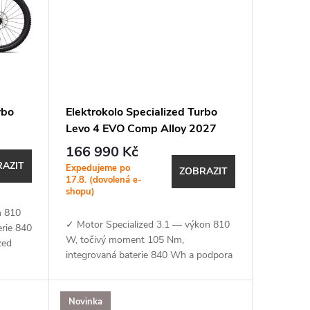
rbo
Elektrokolo Specialized Turbo
Levo 4 EVO Comp Alloy 2027
Gloss Desert Metallic / Metallic
166 990 Kč
Obsidian
AZIT
Expedujeme po
ZOBRAZIT
17.8. (dovolená e-
shopu)
n 810
✓ Motor Specialized 3.1 — výkon 810
rie 840
W, točivý moment 105 Nm,
zed
integrovaná baterie 840 Wh a podpora
aplikace Specialized (MicroTune, OTA
)✓...
aktualizace, Bluetooth, ANT+, Apple
Find...
Novinka