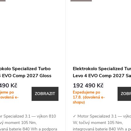
okolo Specialized Turbo
Elektrokolo Specialized Tu
4 EVO Comp 2027 Gloss
Levo 4 EVO Comp 2027 Sa
Smoke / Pistachio
Agave Grey / Desert Metall
490 Kč
192 490 Kč
jeme po
Expedujeme po
ZOBRAZIT
ZOBR
dovolená e-
17.8. (dovolená e-
shopu)
r Specialized 3.1 — výkon 810
✓ Motor Specialized 3.1 — výk
ivý moment 105 Nm,
W, točivý moment 105 Nm,
ovaná baterie 840 Wh a podpora
integrovaná baterie 840 Wh a 