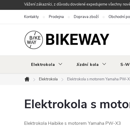
Přejít
Vážení zákazníci, z důvodu dovolené expedujeme všechny nově 
na
Kontakty
Prodejna
Doprava zboží
Obchodní p
obsah
Elektrokola
Jízdní kola
S-W
Elektrokola
Elektrokola s motorem Yamaha PW-
Domů
Elektrokola s mo
Elektrokola Haibike s motorem Yamaha PW-X3