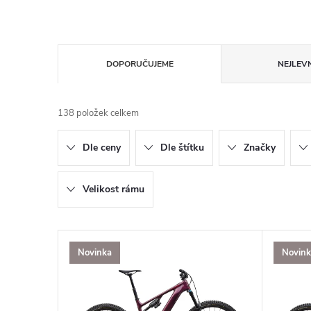
Ř
DOPORUČUJEME
NEJLEVN
a
138
položek celkem
z
Dle ceny
Dle štítku
Značky
e
n
Velikost rámu
í
V
Novinka
Novin
p
ý
r