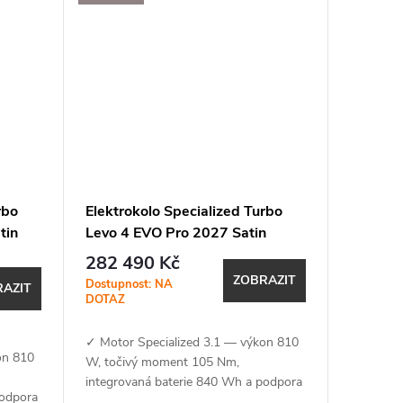
rbo
Elektrokolo Specialized Turbo
tin
Levo 4 EVO Pro 2027 Satin
ic
Shadow / Silver Dust
282 490 Kč
ZOBRAZIT
Dostupnost: NA
AZIT
DOTAZ
✓ Motor Specialized 3.1 — výkon 810
on 810
W, točivý moment 105 Nm,
integrovaná baterie 840 Wh a podpora
podpora
aplikace Specialized (MicroTune, OTA