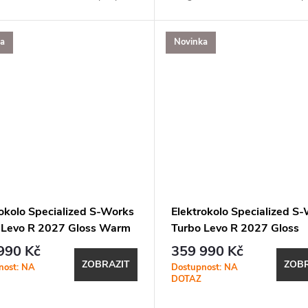
e Specialized (MicroTune, OTA
aplikace Specialized (MicroTune
zace, Bluetooth, ANT+, Apple
aktualizace, Bluetooth, ANT+, A
Find...
ka
Novinka
rokolo Specialized S-Works
Elektrokolo Specialized S
 Levo R 2027 Gloss Warm
Turbo Levo R 2027 Gloss
 / Pistachio
Dolomite / Viavi Silver Gre
990 Kč
359 990 Kč
Pearl / Oak Green Metallic
ZOBRAZIT
ZOBR
nost: NA
Dostupnost: NA
DOTAZ