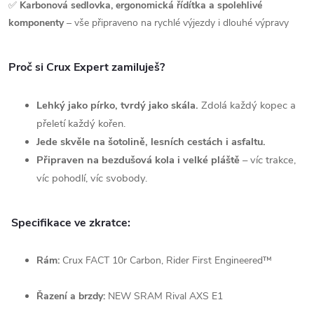
✅
Karbonová sedlovka, ergonomická řídítka a spolehlivé
komponenty
– vše připraveno na rychlé výjezdy i dlouhé výpravy
Proč si Crux Expert zamiluješ?
Lehký jako pírko, tvrdý jako skála.
Zdolá každý kopec a
přeletí každý kořen.
Jede skvěle na šotolině, lesních cestách i asfaltu.
Připraven na bezdušová kola i velké pláště
– víc trakce,
víc pohodlí, víc svobody.
Specifikace ve zkratce:
Rám:
Crux FACT 10r Carbon, Rider First Engineered™
Řazení a brzdy:
NEW SRAM Rival AXS E1