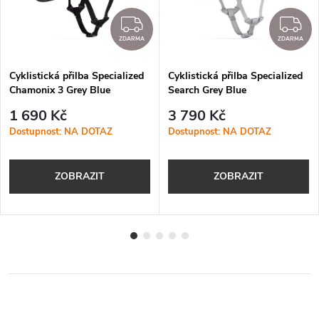
DARMA
ZDARMA
Z
ZDARMA
ZDARMA
Cyklistická přilba Specialized
Cyklistická přilba Specialized
Chamonix 3 Grey Blue
Search Grey Blue
1 690 Kč
3 790 Kč
Dostupnost: NA DOTAZ
Dostupnost: NA DOTAZ
ZOBRAZIT
ZOBRAZIT