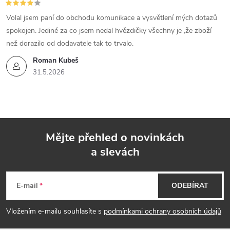
Volal jsem paní do obchodu komunikace a vysvětlení mých dotazů
spokojen. Jediné za co jsem nedal hvězdičky všechny je ,že zboží
než dorazilo od dodavatele tak to trvalo.
Roman Kubeš
31.5.2026
Mějte přehled o novinkách
a slevách
Z
á
E-mail
ODEBÍRAT
p
Vložením e-mailu souhlasíte s
podmínkami ochrany osobních údajů