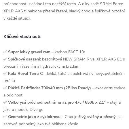
průchodností zvládne i ten nejtěžší terén. A díky sadě SRAM Force
XPLR AXS ti nabídne přesné řazení, hladký chod a špičkové brzdění
v každé situaci.
Klíčové vlastnosti:
✅
Super lehký gravel rám
– karbon FACT 10r
✅
Špičkové osazení:
bezdrátová
NEW SRAM Rival XPLR AXS E1
s
precizním řazením a hydraulickými brzdami
✅
Kola
Roval Terra C
– lehká, tuhá a spolehlivá i v nevyzpytatelném
terénu
✅
Pláště Pathfinder 700x40 mm (2Bliss Ready)
– excelentní trakce
a odolnost
✅
Velkorysá průchodnost rámu až pro 47c / 650b x 2.1”
– stejná
jako u modelu Diverge
✅
Geometrie jako z cyklokrosu
– Crux je
živý, svižný a přesný
, ale
zároveň pohodlný jako tvé oblíbené křeslo