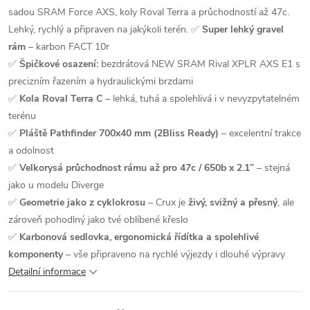
sadou SRAM Force AXS, koly Roval Terra a průchodností až 47c.
Lehký, rychlý a připraven na jakýkoli terén.
✅
Super lehký gravel
rám
– karbon FACT 10r
✅
Špičkové osazení:
bezdrátová
NEW SRAM Rival XPLR AXS E1
s
precizním řazením a hydraulickými brzdami
✅
Kola
Roval Terra C
– lehká, tuhá a spolehlivá i v nevyzpytatelném
terénu
✅
Pláště Pathfinder 700x40 mm (2Bliss Ready)
– excelentní trakce
a odolnost
✅
Velkorysá průchodnost rámu až pro 47c / 650b x 2.1”
– stejná
jako u modelu Diverge
✅
Geometrie jako z cyklokrosu
– Crux je
živý, svižný a přesný
, ale
zároveň pohodlný jako tvé oblíbené křeslo
✅
Karbonová sedlovka, ergonomická řídítka a spolehlivé
komponenty
– vše připraveno na rychlé výjezdy i dlouhé výpravy
Detailní informace