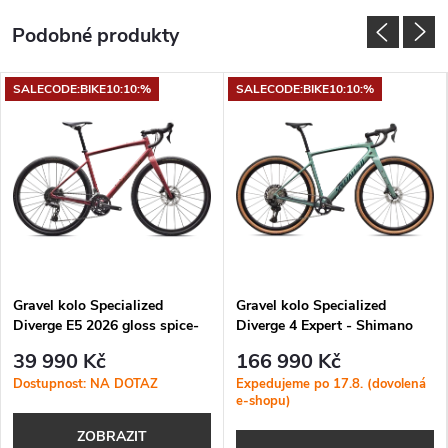
SALECODE:BIKE10:10:%
SALECODE:BIKE10:10:%
Gravel kolo Specialized
Gravel kolo Specialized
Diverge E5 2026 gloss spice-
Diverge 4 Expert - Shimano
gunmetal
GRX Di2 2026 Fjord
39 990 Kč
166 990 Kč
Metallic/Emerald Metallic
Dostupnost: NA DOTAZ
Expedujeme po 17.8. (dovolená
e-shopu)
ZOBRAZIT