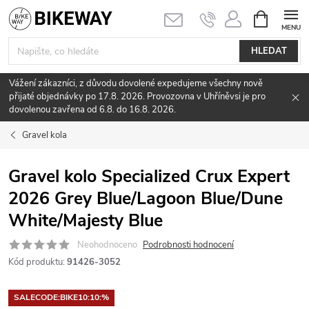
Přejít
NÁKUPNÍ
KOŠÍK
na
obsah
HLEDAT
Vážení zákazníci, z důvodu dovolené expedujeme všechny nově
přijaté objednávky po 17.8. 2026. Provozovna v Uhříněvsi je pro
dovolenou zavřena od 6.8. do 16.8. 2026.
Gravel kola
Gravel kolo Specialized Crux Expert
2026 Grey Blue/Lagoon Blue/Dune
White/Majesty Blue
Neohodnoceno
Podrobnosti hodnocení
Kód produktu:
91426-3052
SALECODE:BIKE10:10:%