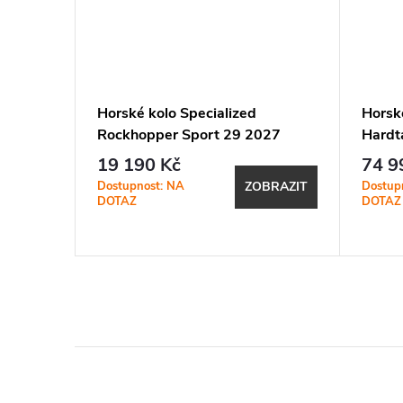
Horské kolo Specialized
Horské
025
Rockhopper Sport 29 2027
Hardt
Satin Metallic Obsidian / Shadow
Amethy
19 190 Kč
74 9
Silver
Metall
Dostupnost: NA
Dostup
BRAZIT
ZOBRAZIT
DOTAZ
DOTAZ