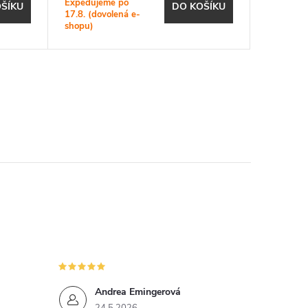
Expedujeme po
Expeduje
ŠÍKU
DO KOŠÍKU
17.8. (dovolená e-
17.8. (do
shopu)
shopu)
Andrea Emingerová