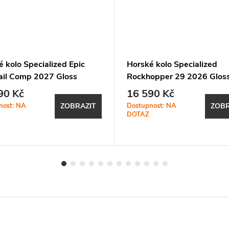
 kolo Specialized Epic
Horské kolo Specialized
ail Comp 2027 Gloss
Rockhopper 29 2026 Glos
st Frost / Majesty Blue
Blue
90 Kč
16 590 Kč
ic
nost: NA
Dostupnost: NA
ZOBRAZIT
ZOBR
DOTAZ