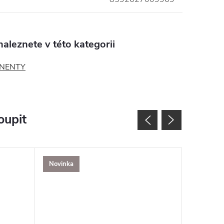
aleznete v této kategorii
NENTY
oupit
Novinka
SALECOD