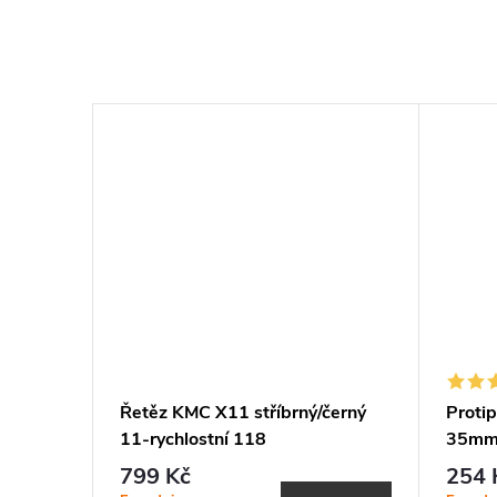
 DOT-
Řetěz KMC X11 stříbrný/černý
Proti
11-rychlostní 118
35mm
799 Kč
254 