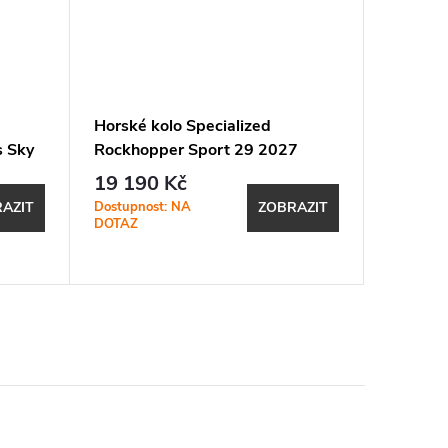
Horské kolo Specialized
Horské 
s Sky
Rockhopper Sport 29 2027
Rockhop
Gloss Burnt Gold Metallic /
Satin Ca
19 190 Kč
26 49
Stallion Metallic
Astral B
Dostupnost: NA
Dostupno
AZIT
ZOBRAZIT
DOTAZ
DOTAZ