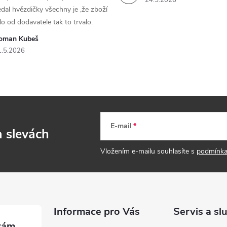
24.5.2026
dal hvězdičky všechny je ,že zboží
lo od dodavatele tak to trvalo.
oman Kubeš
1.5.2026
E-mail
a slevách
Vložením e-mailu souhlasíte s
podmínka
Informace pro Vás
Servis a sl