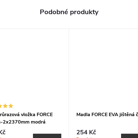
průrazová vložka FORCE
Madla FORCE EVA jištěná 
-2x2370mm modrá
Kč
254 Kč