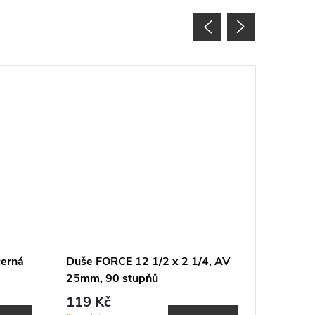
černá
Duše FORCE 12 1/2 x 2 1/4, AV
Madla 
25mm, 90 stupňů
119 Kč
99 Kč