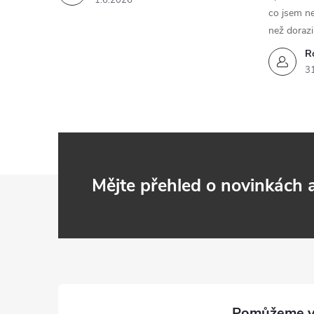
1.6.2026
co jsem ne
než dorazi
R
3
Z
Mějte přehled o novinkách
á
p
a