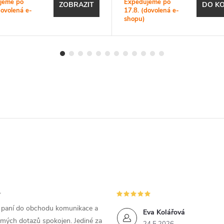
jeme po
Expedujeme po
ZOBRAZIT
DO KO
dovolená e-
17.8. (dovolená e-
shopu)
m paní do obchodu komunikace a
Eva Kolářová
 mých dotazů spokojen. Jediné za