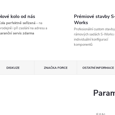
Nové kolo od nás
Prémiové stavby S
Works
ola perfektně seřízená
– na
rodejně i při zaslání na adresu a
Profesionální custom stavby
aranční servis zdarma
rámových sadách S-Works 
individuální konfigurací
komponentů
DISKUZE
ZNAČKA
FORCE
OSTATNÍ INFORMACE
Param
EAN
: