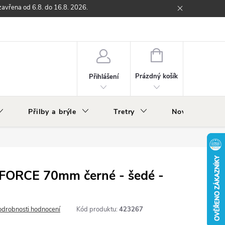
zavřena od 6.8. do 16.8. 2026.
ží
Zpětný odběr elektrozařízení s ukončenou životností
O nás
NÁKUPNÍ
KOŠÍK
Prázdný košík
Přihlášení
Přilby a brýle
Tretry
Nově v nabídc
 FORCE 70mm černé - šedé -
odrobnosti hodnocení
Kód produktu:
423267