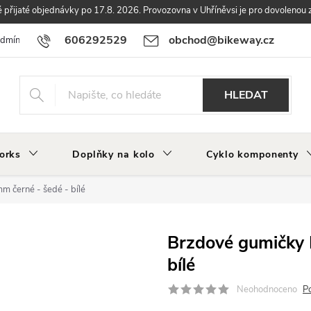
přijaté objednávky po 17.8. 2026. Provozovna v Uhříněvsi je pro dovolenou 
606292529
obchod@bikeway.cz
odmínky
Podmínky ochrany osobních údajů
Vrácení a reklamace zbo
HLEDAT
orks
Doplňky na kolo
Cyklo komponenty
 černé - šedé - bílé
Brzdové gumičky
bílé
Neohodnoceno
P