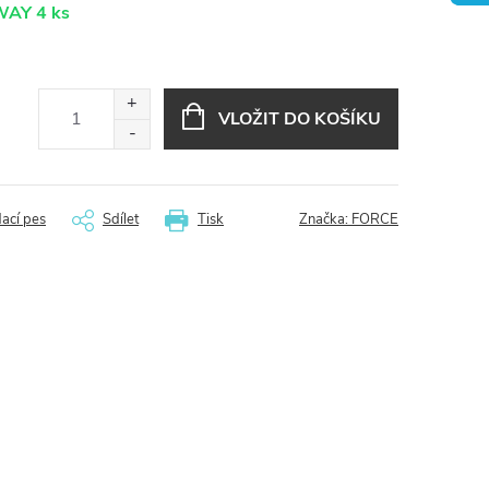
EWAY
4 ks
VLOŽIT DO KOŠÍKU
dací pes
Sdílet
Tisk
Značka:
FORCE