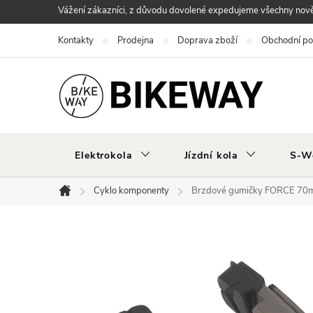
Přejít
Vážení zákazníci, z důvodu dovolené expedujeme všechny nově 
na
Kontakty
Prodejna
Doprava zboží
Obchodní p
obsah
Elektrokola
Jízdní kola
S-W
Cyklo komponenty
Brzdové gumičky FORCE 70mm
Domů