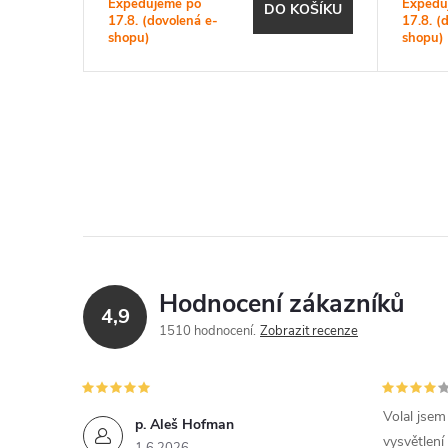
Expedujeme po
Expedu
KOŠÍKU
DO KOŠÍKU
17.8. (dovolená e-
17.8. (
shopu)
shopu)
Hodnocení zákazníků
4,9
1510 hodnocení
Zobrazit recenze
Volal jse
p. Aleš Hofman
vysvětlení