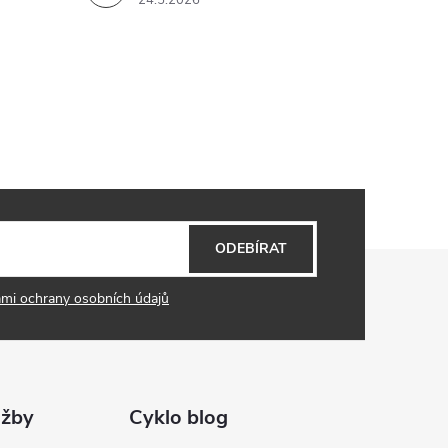
24.5.2026
ODEBÍRAT
mi ochrany osobních údajů
užby
Cyklo blog