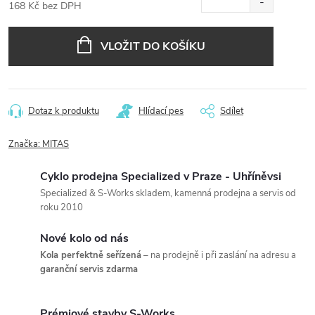
168 Kč bez DPH
Měrná
cena:
VLOŽIT DO KOŠÍKU
Dotaz k produktu
Hlídací pes
Sdílet
Značka:
MITAS
Cyklo prodejna Specialized v Praze - Uhříněvsi
Specialized & S-Works skladem, kamenná prodejna a servis od
roku 2010
Nové kolo od nás
Kola perfektně seřízená
– na prodejně i při zaslání na adresu a
garanční servis zdarma
Prémiové stavby S-Works