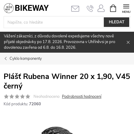
Přejít
NÁKUPNÍ
KOŠÍK
na
obsah
HLEDAT
Vážení zákazníci, z důvodu dovolené expedujeme všechny nově
přijaté objednávky po 17.8. 2026. Provozovna v Uhříněvsi je pro
dovolenou zavřena od 6.8. do 16.8. 2026.
Cyklo komponenty
Plášť Rubena Winner 20 x 1,90, V45
černý
Neohodnoceno
Podrobnosti hodnocení
Kód produktu:
72060