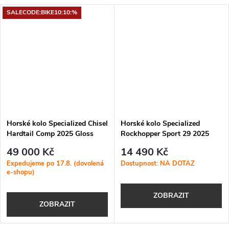
SALECODE:BIKE10:10:%
Horské kolo Specialized Chisel
Horské kolo Specialized
Hardtail Comp 2025 Gloss
Rockhopper Sport 29 2025
Metallic Deep Marine / White
Satin Black Liquid Metal /
49 000 Kč
14 490 Kč
White
Expedujeme po 17.8. (dovolená
Dostupnost: NA DOTAZ
e-shopu)
ZOBRAZIT
ZOBRAZIT