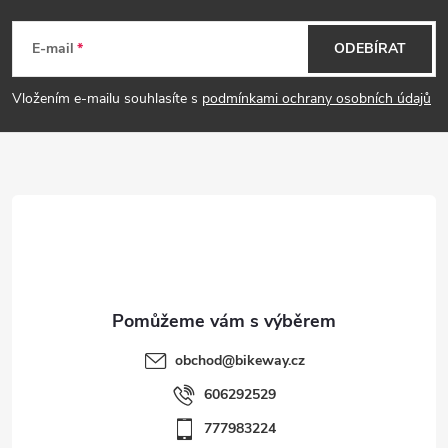
Z
á
E-mail
ODEBÍRAT
p
Vložením e-mailu souhlasíte s
podmínkami ochrany osobních údajů
a
t
í
obchod
@
bikeway.cz
606292529
777983224