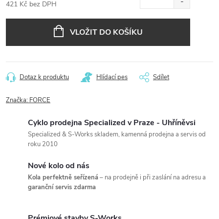
421 Kč bez DPH
Měrná
cena:
VLOŽIT DO KOŠÍKU
Dotaz k produktu
Hlídací pes
Sdílet
Značka:
FORCE
Cyklo prodejna Specialized v Praze - Uhříněvsi
Specialized & S-Works skladem, kamenná prodejna a servis od
roku 2010
Nové kolo od nás
Kola perfektně seřízená
– na prodejně i při zaslání na adresu a
garanční servis zdarma
Prémiové stavby S-Works