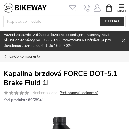
Přejít
NÁKUPNÍ
KOŠÍK
na
obsah
HLEDAT
Vážení zákazníci, z důvodu dovolené expedujeme všechny nově
přijaté objednávky po 17.8. 2026. Provozovna v Uhříněvsi je pro
dovolenou zavřena od 6.8. do 16.8. 2026.
Cyklo komponenty
Kapalina brzdová FORCE DOT-5.1
Brake Fluid 1l
Neohodnoceno
Podrobnosti hodnocení
Kód produktu:
8958941