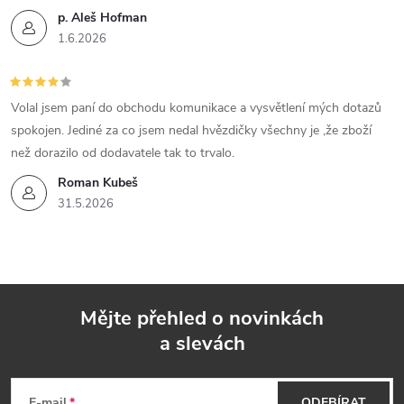
p. Aleš Hofman
1.6.2026
Volal jsem paní do obchodu komunikace a vysvětlení mých dotazů
spokojen. Jediné za co jsem nedal hvězdičky všechny je ,že zboží
než dorazilo od dodavatele tak to trvalo.
Roman Kubeš
31.5.2026
Mějte přehled o novinkách
a slevách
Z
E-mail
ODEBÍRAT