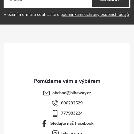
á
p
Vložením e-mailu souhlasíte s
podmínkami ochrany osobních údajů
a
t
í
obchod
@
bikeway.cz
606292529
777983224
Sledujte náš Facebook
bikeway.cz